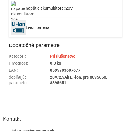
napätie akumulátora: 20V
Li-ion batéria
Dodatočné parametre
Kategória
:
Prislušenstvo
Hmotnosť
:
0.3 kg
EAN
:
8595703607677
doplňujúci
20V/2,5Ah Li-ion, pre 8895650,
parameter
:
8895651
Z
á
p
ä
Kontakt
t
info
@
servisrunarsro.sk