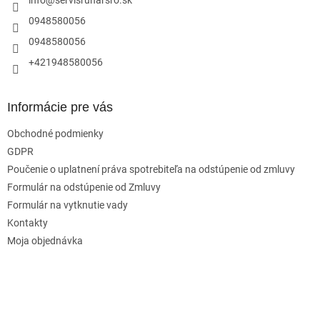
i
e
0948580056
0948580056
+421948580056
Informácie pre vás
Obchodné podmienky
GDPR
Poučenie o uplatnení práva spotrebiteľa na odstúpenie od zmluvy
Formulár na odstúpenie od Zmluvy
Formulár na vytknutie vady
Kontakty
Moja objednávka