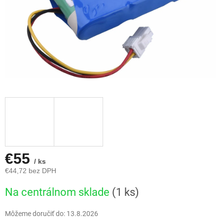
€55
/ ks
€44,72 bez DPH
Jednotková
Na centrálnom sklade
(1 ks)
cena:
Môžeme doručiť do:
13.8.2026