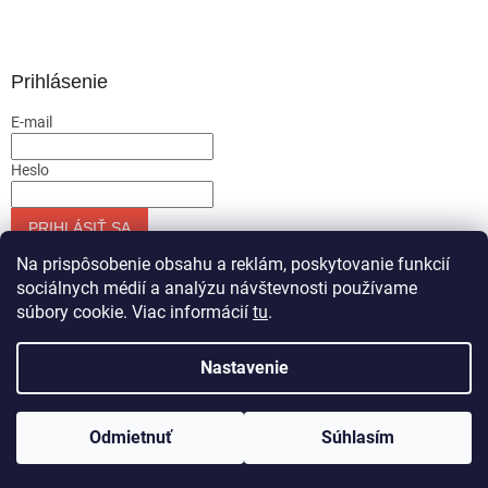
Prihlásenie
E-mail
Heslo
PRIHLÁSIŤ SA
Nová registrácia
Zabudnuté heslo
Na prispôsobenie obsahu a reklám, poskytovanie funkcií
sociálnych médií a analýzu návštevnosti používame
súbory cookie. Viac informácií
tu
.
Vytvoril Shoptet
Nastavenie
Copyright 2026
Servis-runar sro
. Všetky práva vyhradené.
Odmietnuť
Súhlasím
Upraviť nastavenie cookies