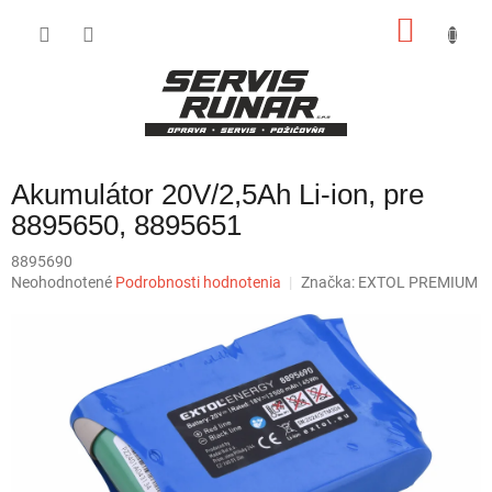
Prejsť
NÁKU
na
obsah
KOŠÍK
Akumulátor 20V/2,5Ah Li-ion, pre
8895650, 8895651
8895690
Priemerné
Neohodnotené
Podrobnosti hodnotenia
Značka:
EXTOL PREMIUM
hodnotenie
produktu
je
0,0
z
5
hviezdičiek.