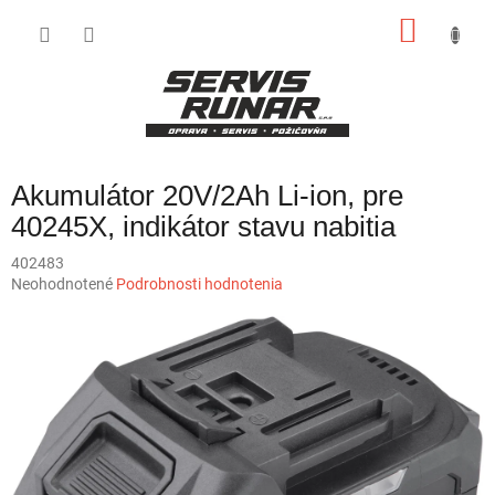
Prejsť
NÁKU
na
obsah
KOŠÍK
Akumulátor 20V/2Ah Li-ion, pre
40245X, indikátor stavu nabitia
402483
Priemerné
Neohodnotené
Podrobnosti hodnotenia
hodnotenie
produktu
je
0,0
z
5
hviezdičiek.