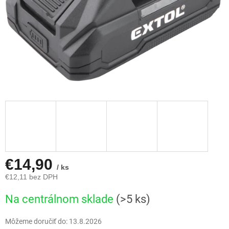
€14,90
/ ks
€12,11 bez DPH
Jednotková
Na centrálnom sklade
(>5 ks)
cena:
Môžeme doručiť do:
13.8.2026