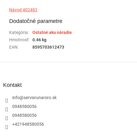
Návod 402483
Dodatočné parametre
Kategória
:
Ostatné aku náradie
Hmotnosť
:
0.46 kg
EAN
:
8595703612473
Z
á
p
ä
Kontakt
t
i
info
@
servisrunarsro.sk
e
0948580056
0948580056
+421948580056