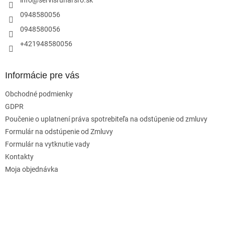
i
e
0948580056
0948580056
+421948580056
Informácie pre vás
Obchodné podmienky
GDPR
Poučenie o uplatnení práva spotrebiteľa na odstúpenie od zmluvy
Formulár na odstúpenie od Zmluvy
Formulár na vytknutie vady
Kontakty
Moja objednávka