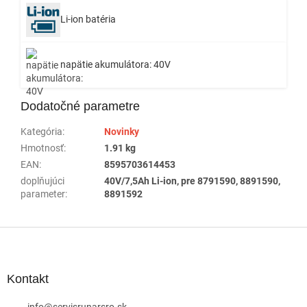
Li-ion batéria
napätie akumulátora: 40V
Dodatočné parametre
Kategória
:
Novinky
Hmotnosť
:
1.91 kg
EAN
:
8595703614453
doplňujúci
40V/7,5Ah Li-ion, pre 8791590, 8891590,
parameter
:
8891592
Z
á
p
ä
Kontakt
t
info
@
servisrunarsro.sk