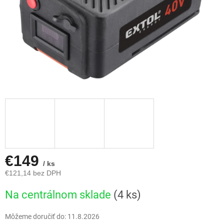
€149
/ ks
€121,14 bez DPH
Jednotková
Na centrálnom sklade
(4 ks)
cena:
Môžeme doručiť do:
11.8.2026