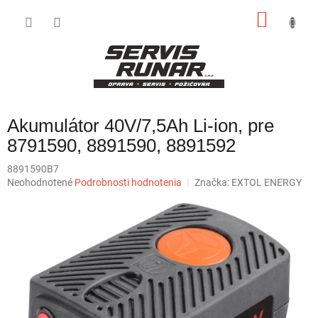
Prejsť
NÁKU
na
obsah
KOŠÍK
Akumulátor 40V/7,5Ah Li-ion, pre
8791590, 8891590, 8891592
8891590B7
Priemerné
Neohodnotené
Podrobnosti hodnotenia
Značka:
EXTOL ENERGY
hodnotenie
produktu
je
0,0
z
5
hviezdičiek.