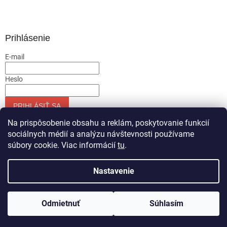
Prihlásenie
E-mail
Heslo
PRIHLÁSIŤ SA
Nová registrácia
Zabudnuté heslo
Na prispôsobenie obsahu a reklám, poskytovanie funkcií
sociálnych médií a analýzu návštevnosti používame
súbory cookie. Viac informácií
tu
.
Vytvoril Shoptet
Nastavenie
Copyright 2026
Servis-runar sro
. Všetky práva vyhradené.
Odmietnuť
Súhlasím
Upraviť nastavenie cookies