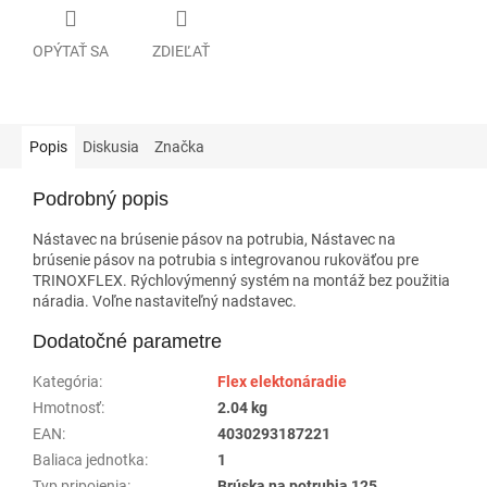
OPÝTAŤ SA
ZDIEĽAŤ
Popis
Diskusia
Značka
Podrobný popis
Nástavec na brúsenie pásov na potrubia, Nástavec na
brúsenie pásov na potrubia s integrovanou rukoväťou pre
TRINOXFLEX. Rýchlovýmenný systém na montáž bez použitia
náradia. Voľne nastaviteľný nadstavec.
Dodatočné parametre
Kategória
:
Flex elektonáradie
Hmotnosť
:
2.04 kg
EAN
:
4030293187221
Baliaca jednotka
:
1
Typ pripojenia
:
Brúska na potrubia 125