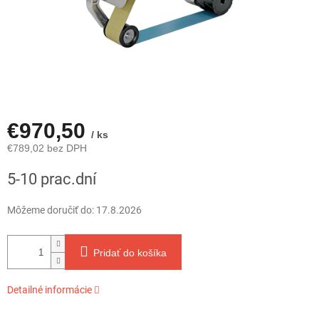
€970,50
/ ks
€789,02 bez DPH
Jednotková
5-10 prac.dní
cena:
Môžeme doručiť do:
17.8.2026
Pridať do košíka
Detailné informácie