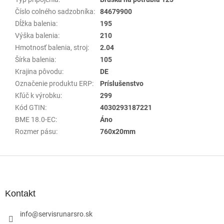
Číslo colného sadzobníka
:
84679900
Dĺžka balenia
:
195
Výška balenia
:
210
Hmotnosť balenia, stroj
:
2.04
Šírka balenia
:
105
Krajina pôvodu
:
DE
Označenie produktu ERP
:
Príslušenstvo
Kľúč k výrobku
:
299
Kód GTIN
:
4030293187221
BME 18.0-EC
:
Áno
Rozmer pásu
:
760x20mm
Z
á
p
ä
Kontakt
t
i
info
@
servisrunarsro.sk