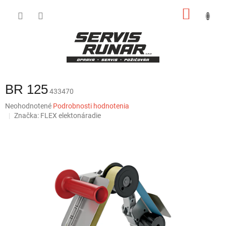
Prejsť
NÁKU
na
obsah
KOŠÍK
BR 125
433470
Priemerné
Neohodnotené
Podrobnosti hodnotenia
hodnotenie
Značka:
FLEX elektonáradie
produktu
je
0,0
z
5
hviezdičiek.