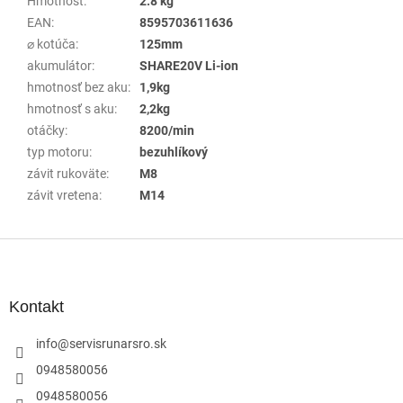
Hmotnosť
:
2.8 kg
EAN
:
8595703611636
⌀ kotúča
:
125mm
akumulátor
:
SHARE20V Li-ion
hmotnosť bez aku
:
1,9kg
hmotnosť s aku
:
2,2kg
otáčky
:
8200/min
typ motoru
:
bezuhlíkový
závit rukoväte
:
M8
závit vretena
:
M14
Z
á
p
ä
Kontakt
t
i
info
@
servisrunarsro.sk
e
0948580056
0948580056