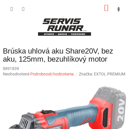
Prejsť
NÁKU
na
obsah
KOŠÍK
Brúska uhlová aku Share20V, bez
aku, 125mm, bezuhlíkový motor
8891839
Priemerné
Neohodnotené
Podrobnosti hodnotenia
Značka:
EXTOL PREMIUM
hodnotenie
produktu
je
0,0
z
5
hviezdičiek.