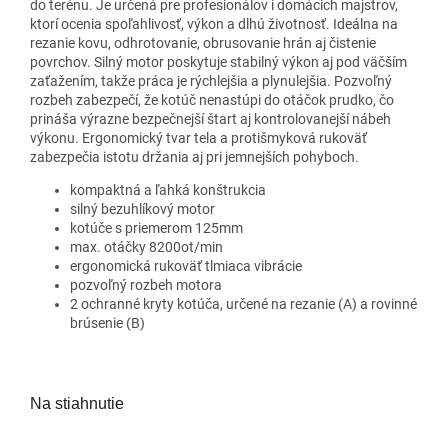
do terénu. Je určená pre profesionálov i domácich majstrov,
ktorí ocenia spoľahlivosť, výkon a dlhú životnosť. Ideálna na
rezanie kovu, odhrotovanie, obrusovanie hrán aj čistenie
povrchov. Silný motor poskytuje stabilný výkon aj pod väčším
zaťažením, takže práca je rýchlejšia a plynulejšia. Pozvoľný
rozbeh zabezpečí, že kotúč nenastúpi do otáčok prudko, čo
prináša výrazne bezpečnejší štart aj kontrolovanejší nábeh
výkonu. Ergonomický tvar tela a protišmyková rukoväť
zabezpečia istotu držania aj pri jemnejších pohyboch.
kompaktná a ľahká konštrukcia
silný bezuhlíkový motor
kotúče s priemerom 125mm
max. otáčky 8200ot/min
ergonomická rukoväť tlmiaca vibrácie
pozvoľný rozbeh motora
2 ochranné kryty kotúča, určené na rezanie (A) a rovinné
brúsenie (B)
Na stiahnutie