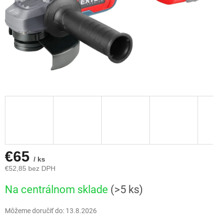
€65
/ ks
€52,85 bez DPH
Jednotková
Na centrálnom sklade
(>5 ks)
cena:
Môžeme doručiť do:
13.8.2026