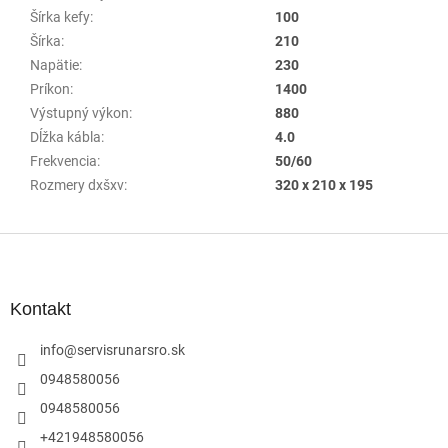
Šírka kefy
:
100
Šírka
:
210
Napätie
:
230
Príkon
:
1400
Výstupný výkon
:
880
Dĺžka kábla
:
4.0
Frekvencia
:
50/60
Rozmery dxšxv
:
320 x 210 x 195
Z
á
p
ä
Kontakt
t
i
info
@
servisrunarsro.sk
e
0948580056
0948580056
+421948580056