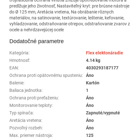
predlžuje jeho životnosť, Nastaviteľný kryt: pre brúsne nástroje
do Ø 125 mm, Aretácia vretena, Na obrábanie rôznych
materiálov, na satinovanie, textúrovanie, leštenie, kefovanie,
vyhladzovanie, odstraňovanie otrepov, odstraňovanie zvarov z
ocele a nehrdzavejúcej ocele
Dodatočné parametre
Kategória
:
Flex elektonáradie
Hmotnosť
:
4.14 kg
EAN
:
4030293187177
Ochrana proti opätovnému spusteniu
:
Áno
Balenie
:
Kartón
Baliaca jednotka
:
1
Ochrana proti preťaženiu
:
Áno
Monitorovanie teploty
:
Áno
Typ spínača
:
Zapnuté/vypnuté
Aretácia vretena
:
Áno
Pozvoľný rozbeh
:
Áno
Max. priemer nástroja
:
125