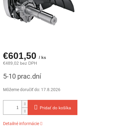
€601,50
/ ks
€489,02 bez DPH
Jednotková
5-10 prac.dní
cena:
Môžeme doručiť do:
17.8.2026
Pridať do košíka
Detailné informácie