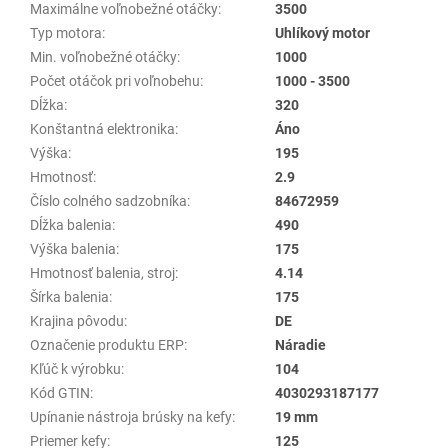
Maximálne voľnobežné otáčky
:
3500
Typ motora
:
Uhlíkový motor
Min. voľnobežné otáčky
:
1000
Počet otáčok pri voľnobehu
:
1000 - 3500
Dĺžka
:
320
Konštantná elektronika
:
Áno
Výška
:
195
Hmotnosť
:
2.9
Číslo colného sadzobníka
:
84672959
Dĺžka balenia
:
490
Výška balenia
:
175
Hmotnosť balenia, stroj
:
4.14
Šírka balenia
:
175
Krajina pôvodu
:
DE
Označenie produktu ERP
:
Náradie
Kľúč k výrobku
:
104
Kód GTIN
:
4030293187177
Upínanie nástroja brúsky na kefy
:
19 mm
Priemer kefy
:
125