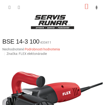
Prejsť
NÁKU
na
obsah
KOŠÍK
BSE 14-3 100
433411
Priemerné
Neohodnotené
Podrobnosti hodnotenia
hodnotenie
Značka:
FLEX elektonáradie
produktu
je
0,0
z
5
hviezdičiek.