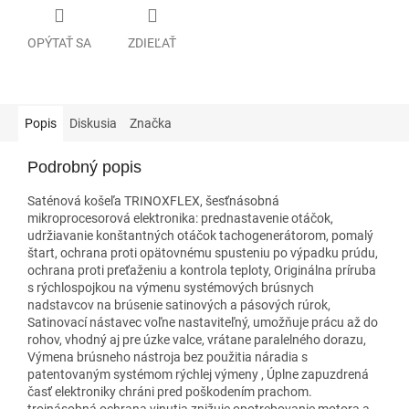
OPÝTAŤ SA
ZDIEĽAŤ
Popis
Diskusia
Značka
Podrobný popis
Saténová košeľa TRINOXFLEX, šesťnásobná
mikroprocesorová elektronika: prednastavenie otáčok,
udržiavanie konštantných otáčok tachogenerátorom, pomalý
štart, ochrana proti opätovnému spusteniu po výpadku prúdu,
ochrana proti preťaženiu a kontrola teploty, Originálna príruba
s rýchlospojkou na výmenu systémových brúsnych
nadstavcov na brúsenie satinových a pásových rúrok,
Satinovací nástavec voľne nastaviteľný, umožňuje prácu až do
rohov, vhodný aj pre úzke valce, vrátane paralelného dorazu,
Výmena brúsneho nástroja bez použitia náradia s
patentovaným systémom rýchlej výmeny , Úplne zapuzdrená
časť elektroniky chráni pred poškodením prachom.
trojnásobná ochrana vinutia znižuje opotrebovanie motora a