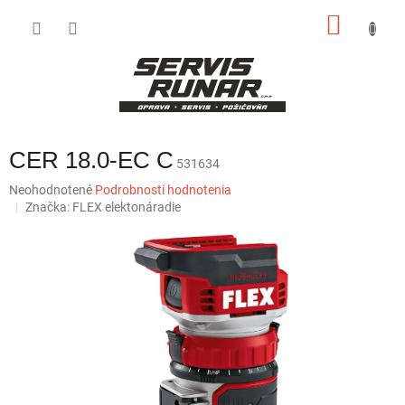
Prejsť
NÁKU
na
obsah
KOŠÍK
CER 18.0-EC C
531634
Priemerné
Neohodnotené
Podrobnosti hodnotenia
hodnotenie
Značka:
FLEX elektonáradie
produktu
je
0,0
z
5
hviezdičiek.