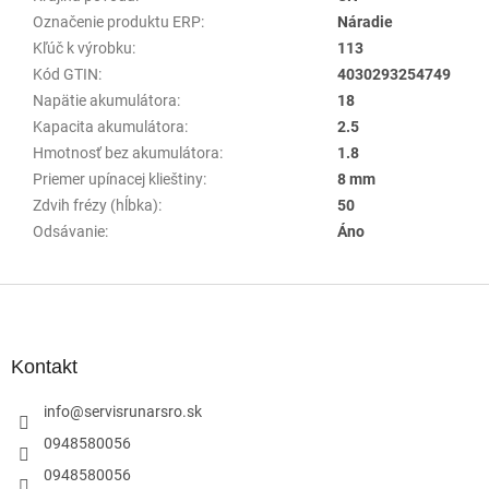
Označenie produktu ERP
:
Náradie
Kľúč k výrobku
:
113
Kód GTIN
:
4030293254749
Napätie akumulátora
:
18
Kapacita akumulátora
:
2.5
Hmotnosť bez akumulátora
:
1.8
Priemer upínacej klieštiny
:
8 mm
Zdvih frézy (hĺbka)
:
50
Odsávanie
:
Áno
Z
á
p
ä
Kontakt
t
i
info
@
servisrunarsro.sk
e
0948580056
0948580056