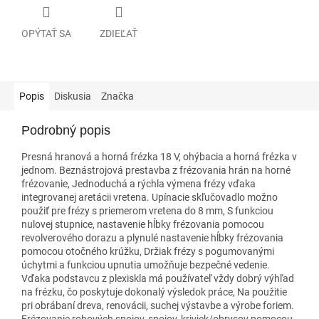
OPÝTAŤ SA
ZDIEĽAŤ
Popis
Diskusia
Značka
Podrobný popis
Presná hranová a horná frézka 18 V, ohýbacia a horná frézka v
jednom. Beznástrojová prestavba z frézovania hrán na horné
frézovanie, Jednoduchá a rýchla výmena frézy vďaka
integrovanej aretácii vretena. Upínacie skľučovadlo možno
použiť pre frézy s priemerom vretena do 8 mm, S funkciou
nulovej stupnice, nastavenie hĺbky frézovania pomocou
revolverového dorazu a plynulé nastavenie hĺbky frézovania
pomocou otočného krúžku, Držiak frézy s pogumovanými
úchytmi a funkciou upnutia umožňuje bezpečné vedenie.
Vďaka podstavcu z plexiskla má používateľ vždy dobrý výhľad
na frézku, čo poskytuje dokonalý výsledok práce, Na použitie
pri obrábaní dreva, renovácii, suchej výstavbe a výrobe foriem.
Frézovanie rohových spojov, spojov, kriviek/obrysov pomocou