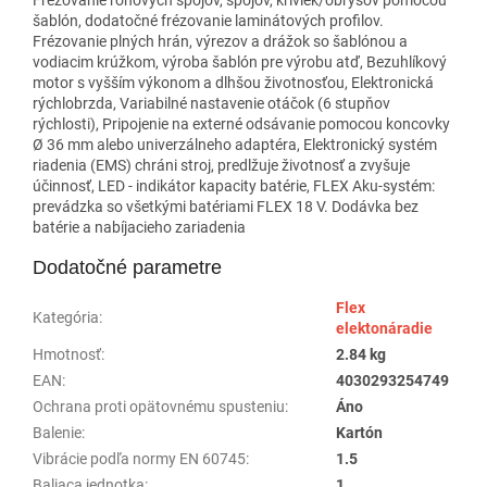
šablón, dodatočné frézovanie laminátových profilov.
Frézovanie plných hrán, výrezov a drážok so šablónou a
vodiacim krúžkom, výroba šablón pre výrobu atď, Bezuhlíkový
motor s vyšším výkonom a dlhšou životnosťou, Elektronická
rýchlobrzda, Variabilné nastavenie otáčok (6 stupňov
rýchlosti), Pripojenie na externé odsávanie pomocou koncovky
Ø 36 mm alebo univerzálneho adaptéra, Elektronický systém
riadenia (EMS) chráni stroj, predlžuje životnosť a zvyšuje
účinnosť, LED - indikátor kapacity batérie, FLEX Aku-systém:
prevádzka so všetkými batériami FLEX 18 V. Dodávka bez
batérie a nabíjacieho zariadenia
Dodatočné parametre
Flex
Kategória
:
elektonáradie
Hmotnosť
:
2.84 kg
EAN
:
4030293254749
Ochrana proti opätovnému spusteniu
:
Áno
Balenie
:
Kartón
Vibrácie podľa normy EN 60745
:
1.5
Baliaca jednotka
:
1