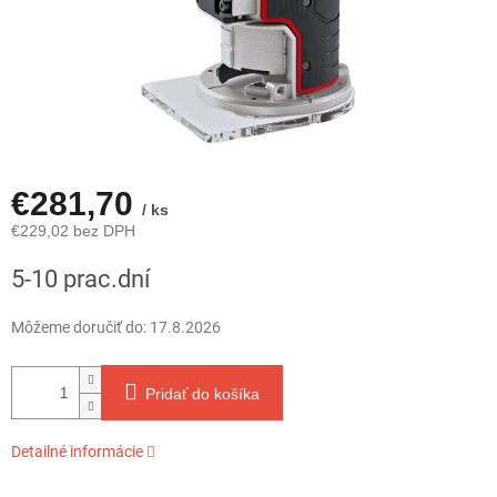
€281,70
/ ks
€229,02 bez DPH
Jednotková
5-10 prac.dní
cena:
Môžeme doručiť do:
17.8.2026
Pridať do košíka
Detailné informácie