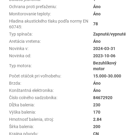
Ochrana proti preťaženiu
:
Áno
Monitorovanie teploty
:
Áno
Hladina akustického tlaku podľa normy EN
78
60745
:
Typ spínača
:
Zapnuté/vypnuté
Aretácia vretena
:
Áno
Novinka v
:
2024-03-31
Novinka od
:
2023-10-06
Bezuhlíkový
Typ motora
:
motor
Počet otáčok pri voľnobehu
:
15.000-30.000
Brzda
:
Áno
Konštantná elektronika
:
Áno
Číslo colného sadzobníka
:
84672920
Dĺžka balenia
:
230
Výška balenia
:
170
Hmotnosť balenia, stroj
:
2.84
Šírka balenia
:
200
Krajina pôvodu
:
CN