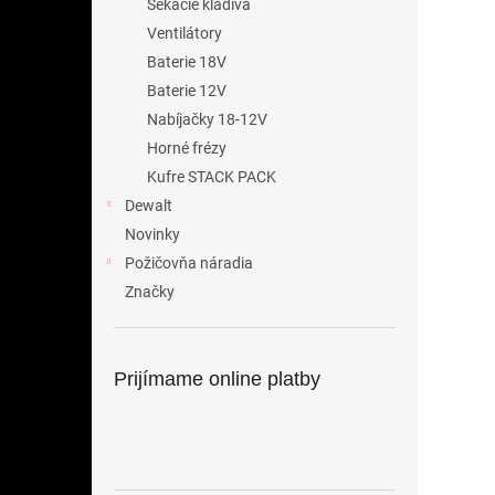
Sekacie kladiva
Ventilátory
Baterie 18V
Baterie 12V
Nabíjačky 18-12V
Horné frézy
Kufre STACK PACK
Dewalt
Novinky
Požičovňa náradia
Značky
Prijímame online platby