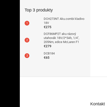
Top 3 produkty
DCH273NT Aku.combi kladivo
18V
€275
DCF86MP2T aku rázový
utahovák 18V/2*5Ah, 1/4",
205Nm, edice McLaren F1
€279
DCB184
€65
Z
á
p
ä
t
Kontakt
i