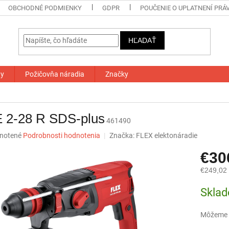
OBCHODNÉ PODMIENKY
GDPR
POUČENIE O UPLATNENÍ PRÁ
HĽADAŤ
ty
Požičovňa náradia
Značky
 2-28 R SDS-plus
461490
né
notené
Podrobnosti hodnotenia
Značka:
FLEX elektonáradie
nie
€30
u
€249,02
Jednotk
Skla
cena:
iek.
Môžeme d