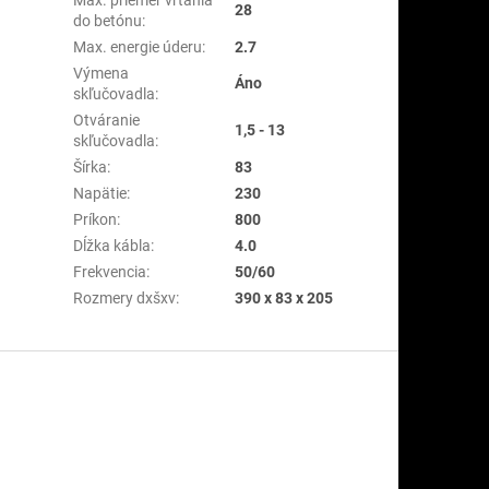
28
do betónu
:
Max. energie úderu
:
2.7
Výmena
Áno
skľučovadla
:
Otváranie
1,5 - 13
skľučovadla
:
Šírka
:
83
Napätie
:
230
Príkon
:
800
Dĺžka kábla
:
4.0
Frekvencia
:
50/60
Rozmery dxšxv
:
390 x 83 x 205