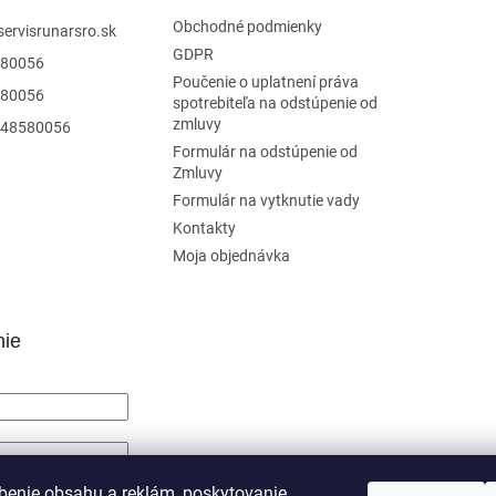
Obchodné podmienky
servisrunarsro.sk
GDPR
80056
Poučenie o uplatnení práva
80056
spotrebiteľa na odstúpenie od
zmluvy
48580056
Formulár na odstúpenie od
Zmluvy
Formulár na vytknutie vady
Kontakty
Moja objednávka
nie
SIŤ SA
benie obsahu a reklám, poskytovanie