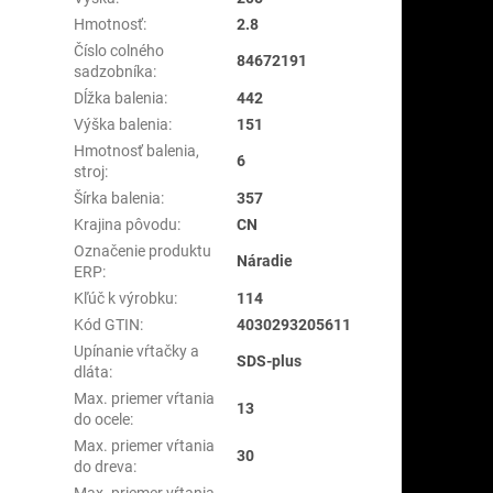
Hmotnosť
:
2.8
Číslo colného
84672191
sadzobníka
:
Dĺžka balenia
:
442
Výška balenia
:
151
Hmotnosť balenia,
6
stroj
:
Šírka balenia
:
357
Krajina pôvodu
:
CN
Označenie produktu
Náradie
ERP
:
Kľúč k výrobku
:
114
Kód GTIN
:
4030293205611
Upínanie vŕtačky a
SDS-plus
dláta
:
Max. priemer vŕtania
13
do ocele
:
Max. priemer vŕtania
30
do dreva
:
Max. priemer vŕtania