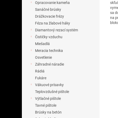
skľu
Opracovanie kameňa
vyme
Sanáčné brúsky
sa d
Drážkovacie frézy
na p
blok
Féza na žlabové háky
Diamantový rezací systém
Čističky vzduchu
Miešadlá
Meracia technika
Osvetlenie
Záhradné náradie
Rádiá
Fukáre
Vákuové prísavky
Teplovzdušné pištole
Výtlačné pištole
Tavné pištole
Brúsky na betón