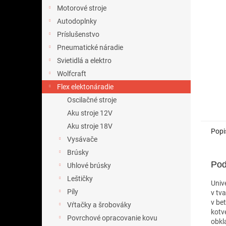
Motorové stroje
Autodoplnky
Príslušenstvo
Pneumatické náradie
Svietidlá a elektro
Wolfcraft
Flex elektonáradie
Oscilačné stroje
Aku stroje 12V
Aku stroje 18V
Popi
Vysávače
Brúsky
Pod
Uhlové brúsky
Leštičky
Univ
Píly
v tv
v be
Vŕtačky a šrobováky
kotv
Povrchové opracovanie kovu
obkl