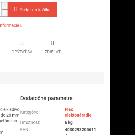
Pridať do košíka
informácie
OPÝTAŤ SA
ZDIEĽAŤ
Dodatočné parametre
cie kladivo
Flex
Kategória
:
ha do 28 mm
elektonáradie
 betóne na
Hmotnosť
:
6 kg
EAN
:
4030293205611
ím