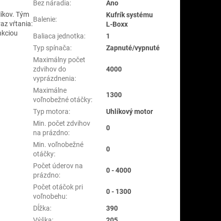
Bez náradia
:
Áno
líkov. Tým
Kufrík systému
Balenie
:
az vŕtania:
L-Boxx
nkciou
Baliaca jednotka
:
1
Typ spínača
:
Zapnuté/vypnuté
Maximálny počet
zdvihov do
4000
vyprázdnenia
:
Maximálne
1300
voľnobežné otáčky
:
Typ motora
:
Uhlíkový motor
Min. počet zdvihov
0
na prázdno
:
Min. voľnobežné
0
otáčky
:
Počet úderov na
0 - 4000
prázdno
:
Počet otáčok pri
0 - 1300
voľnobehu
:
Dĺžka
:
390
Výška
:
205