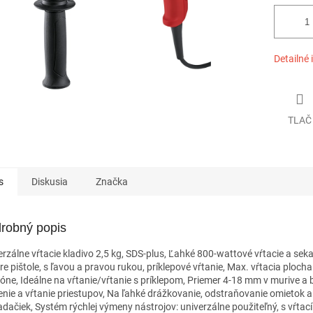
Detailné 
TLAČ
s
Diskusia
Značka
robný popis
erzálne vŕtacie kladivo 2,5 kg, SDS-plus, Ľahké 800-wattové vŕtacie a seka
are pištole, s ľavou a pravou rukou, príklepové vŕtanie, Max. vŕtacia ploc
tóne, Ideálne na vŕtanie/vŕtanie s príklepom, Priemer 4-18 mm v murive a
enie a vŕtanie priestupov, Na ľahké drážkovanie, odstraňovanie omietok a
adačiek, Systém rýchlej výmeny nástrojov: univerzálne použiteľný, s vŕtac