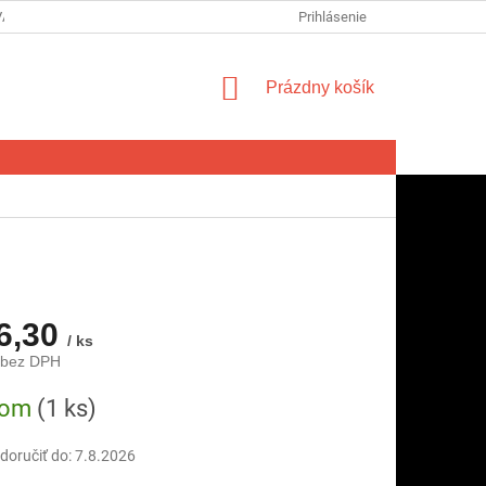
VA SPOTREBITEĽA NA ODSTÚPENIE OD ZMLUVY
Prihlásenie
FORMULÁR NA ODSTÚ
NÁKUPNÝ
Prázdny košík
KOŠÍK
6,30
/ ks
 bez DPH
ová
dom
(1 ks)
oručiť do:
7.8.2026