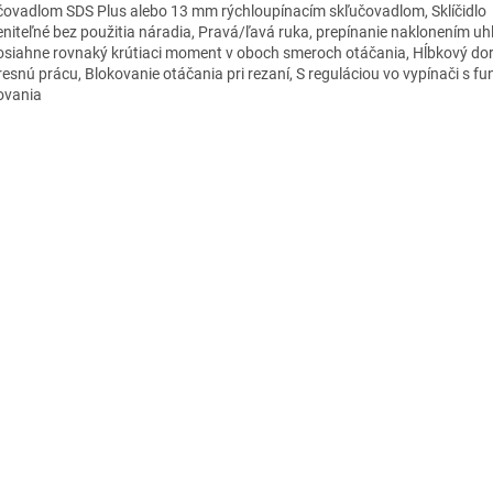
čovadlom SDS Plus alebo 13 mm rýchloupínacím skľučovadlom, Sklíčidlo
niteľné bez použitia náradia, Pravá/ľavá ruka, prepínanie naklonením uh
osiahne rovnaký krútiaci moment v oboch smeroch otáčania, Hĺbkový dor
resnú prácu, Blokovanie otáčania pri rezaní, S reguláciou vo vypínači s fu
ovania