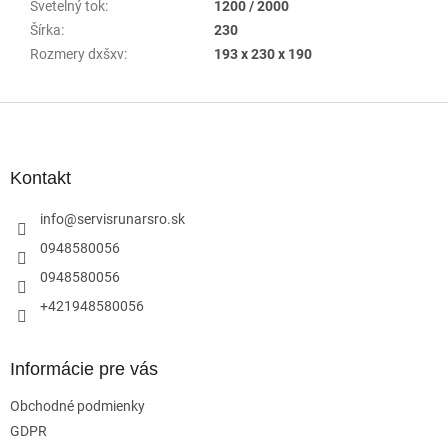
Svetelný tok
:
1200 / 2000
Šírka
:
230
Rozmery dxšxv
:
193 x 230 x 190
Z
á
p
ä
Kontakt
t
i
info
@
servisrunarsro.sk
e
0948580056
0948580056
+421948580056
Informácie pre vás
Obchodné podmienky
GDPR