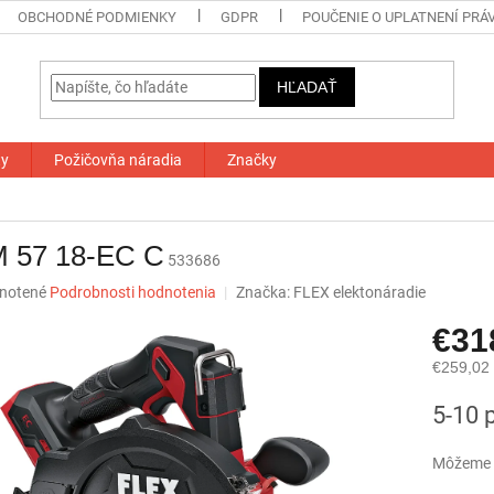
OBCHODNÉ PODMIENKY
GDPR
POUČENIE O UPLATNENÍ PRÁ
HĽADAŤ
ty
Požičovňa náradia
Značky
 57 18-EC C
533686
né
notené
Podrobnosti hodnotenia
Značka:
FLEX elektonáradie
nie
€31
u
€259,02
Jednotk
5-10 
cena:
iek.
Môžeme d