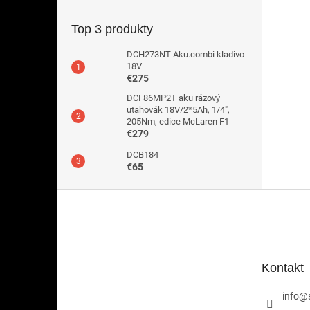
Top 3 produkty
DCH273NT Aku.combi kladivo
18V
€275
DCF86MP2T aku rázový
utahovák 18V/2*5Ah, 1/4",
205Nm, edice McLaren F1
€279
DCB184
€65
Z
á
p
ä
t
Kontakt
i
e
info
@