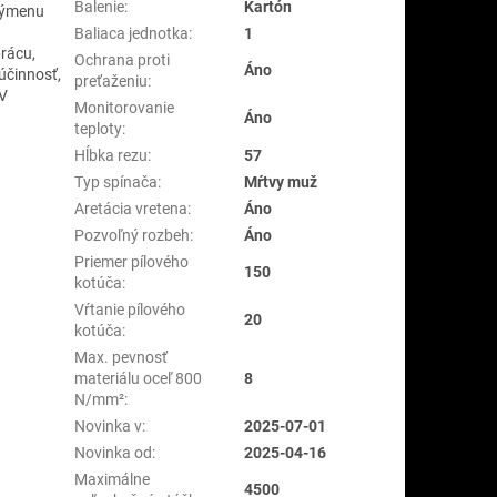
Balenie
:
Kartón
 výmenu
Baliaca jednotka
:
1
rácu,
Ochrana proti
Áno
 účinnosť,
preťaženiu
:
 V
Monitorovanie
Áno
teploty
:
Hĺbka rezu
:
57
Typ spínača
:
Mŕtvy muž
Aretácia vretena
:
Áno
Pozvoľný rozbeh
:
Áno
Priemer pílového
150
kotúča
:
Vŕtanie pílového
20
kotúča
:
Max. pevnosť
materiálu oceľ 800
8
N/mm²
:
Novinka v
:
2025-07-01
Novinka od
:
2025-04-16
Maximálne
4500