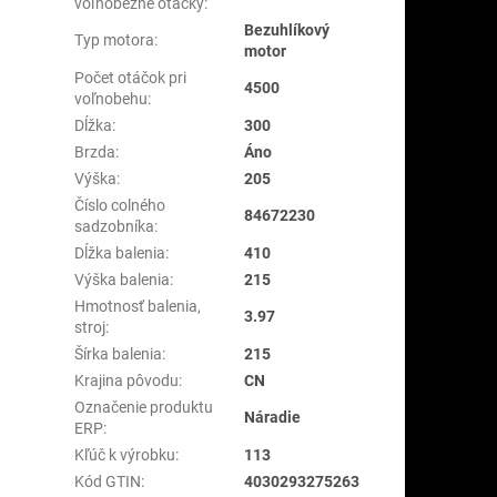
voľnobežné otáčky
:
Bezuhlíkový
Typ motora
:
motor
Počet otáčok pri
4500
voľnobehu
:
Dĺžka
:
300
Brzda
:
Áno
Výška
:
205
Číslo colného
84672230
sadzobníka
:
Dĺžka balenia
:
410
Výška balenia
:
215
Hmotnosť balenia,
3.97
stroj
:
Šírka balenia
:
215
Krajina pôvodu
:
CN
Označenie produktu
Náradie
ERP
:
Kľúč k výrobku
:
113
Kód GTIN
:
4030293275263