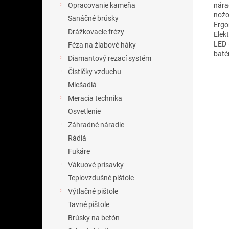
nára
Opracovanie kameňa
nožo
Sanáčné brúsky
Ergo
Drážkovacie frézy
Elek
LED 
Féza na žlabové háky
baté
Diamantový rezací systém
Čističky vzduchu
Miešadlá
Meracia technika
Osvetlenie
Záhradné náradie
Rádiá
Fukáre
Vákuové prísavky
Teplovzdušné pištole
Výtlačné pištole
Tavné pištole
Brúsky na betón