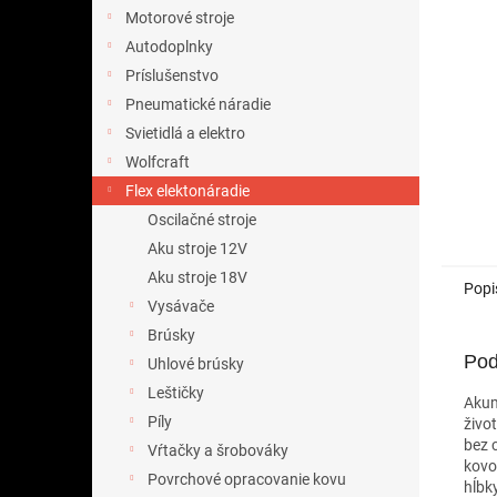
Motorové stroje
Autodoplnky
Príslušenstvo
Pneumatické náradie
Svietidlá a elektro
Wolfcraft
Flex elektonáradie
Oscilačné stroje
Aku stroje 12V
Aku stroje 18V
Popi
Vysávače
Brúsky
Pod
Uhlové brúsky
Leštičky
Akum
Píly
živo
bez 
Vŕtačky a šrobováky
kovo
Povrchové opracovanie kovu
hĺbk