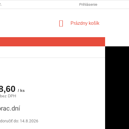
VA SPOTREBITEĽA NA ODSTÚPENIE OD ZMLUVY
Prihlásenie
FORMULÁR NA ODSTÚ
NÁKUPNÝ
Prázdny košík
KOŠÍK
8,60
/ ks
 bez DPH
ová
prac.dní
oručiť do:
14.8.2026