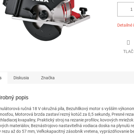
Detailné 
TLAČ
s
Diskusia
Značka
robný popis
ulátorová ručná 18 V okružná píla, Bezuhlíkový motor s vyšším výkono
tnosťou, Motorová brzda zastaví rezný kotúč za 0,5 sekundy, Presné reza
chladiacej kvapaliny, Praktický stroj na rezanie profilov, kovových mriežok
vých materiálov, Beznástrojovo nastaviteľná vodiaca doska na plynulú r
y rezu až do 57 mm, Veľkokapacitný zásobník vretena, vyprázdňovanie be