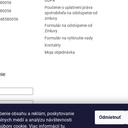
GDPR
80056
Poučenie o uplatnení práva
80056
spotrebiteľa na odstúpenie od
zmluvy
48580056
Formulár na odstúpenie od
Zmluvy
Formulár na vytknutie vady
Kontakty
Moja objednávka
nie
SIŤ SA
benie obsahu a reklám, poskytovanie
Odmietnuť
álnych médií a analýzu návštevnosti
trácia
Zabudnuté heslo
úbory cookie. Viac informácií
tu
.