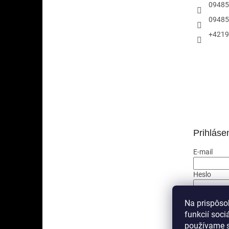
09485
09485
+4219
Prihláse
E-mail
Heslo
PRIHLÁ
Na prispôso
funkcií soci
Nová regis
používame s