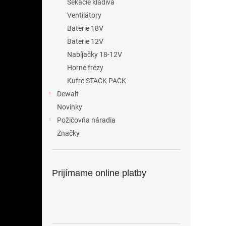
Sekacie kladiva
Ventilátory
Baterie 18V
Baterie 12V
Nabíjačky 18-12V
Horné frézy
Kufre STACK PACK
Dewalt
Novinky
Požičovňa náradia
Značky
Prijímame online platby