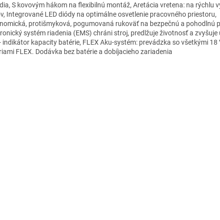
dia, S kovovým hákom na flexibilnú montáž, Aretácia vretena: na rýchlu
v, Integrované LED diódy na optimálne osvetlenie pracovného priestoru,
nomická, protišmyková, pogumovaná rukoväť na bezpečnú a pohodlnú p
tronický systém riadenia (EMS) chráni stroj, predlžuje životnosť a zvyšuje
- indikátor kapacity batérie, FLEX Aku-systém: prevádzka so všetkými 18
riami FLEX. Dodávka bez batérie a dobíjacieho zariadenia