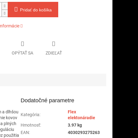
Pridať do košíka
informácie
OPÝTAŤ SA
ZDIEĽAŤ
Dodatočné parametre
m a dlhšou
Flex
Kategória
:
nie kovov
elektonáradie
 a plných
Hmotnosť
:
3.97 kg
eguláciu
EAN
:
4030293275263
z použitia