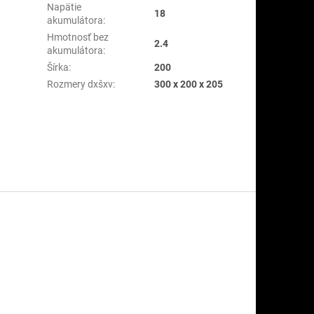
Napätie
18
akumulátora
:
Hmotnosť bez
2.4
akumulátora
:
Šírka
:
200
Rozmery dxšxv
:
300 x 200 x 205