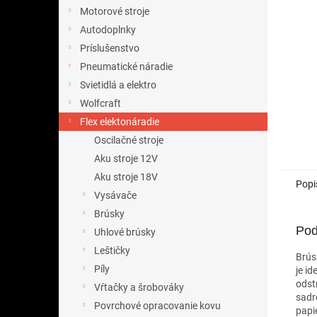
Motorové stroje
Autodoplnky
Príslušenstvo
Pneumatické náradie
Svietidlá a elektro
Wolfcraft
Flex elektonáradie
Oscilačné stroje
Aku stroje 12V
Aku stroje 18V
Popi
Vysávače
Brúsky
Pod
Uhlové brúsky
Leštičky
Brús
Píly
je i
odst
Vŕtačky a šrobováky
sadr
Povrchové opracovanie kovu
papi