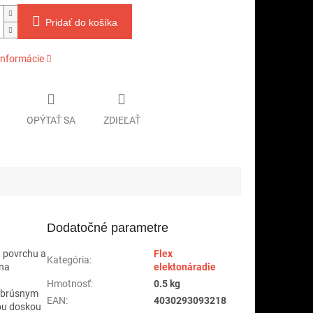
Pridať do košíka
informácie
OPÝTAŤ SA
ZDIEĽAŤ
Dodatočné parametre
u povrchu a
Flex
Kategória
:
 na
elektonáradie
Hmotnosť
:
0.5 kg
m brúsnym
EAN
:
4030293093218
ou doskou