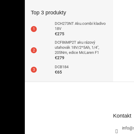
Top 3 produkty
DCH273NT Aku.combi kladivo
18V
€275
DCF86MP2T aku rázový
utahovák 18V/2*5Ah, 1/4",
205Nm, edice McLaren F1
€279
DCB184
€65
Z
á
p
ä
t
Kontakt
i
e
info
@