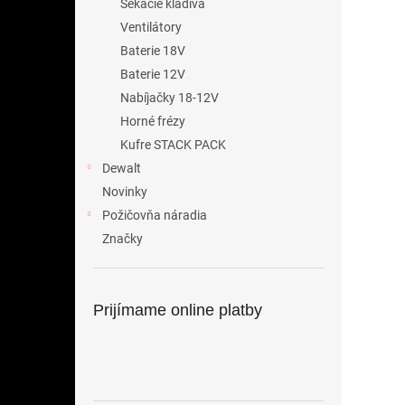
Sekacie kladiva
Ventilátory
Baterie 18V
Baterie 12V
Nabíjačky 18-12V
Horné frézy
Kufre STACK PACK
Dewalt
Novinky
Požičovňa náradia
Značky
Prijímame online platby