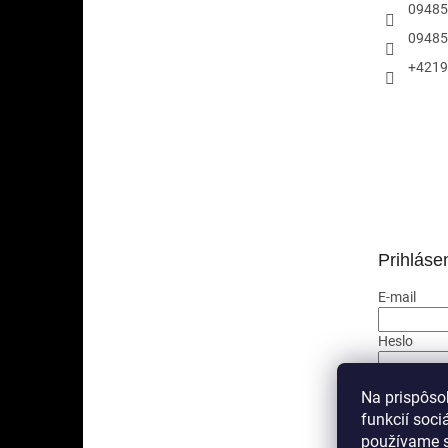
09485
09485
+4219
Prihláse
E-mail
Heslo
PRIHLÁ
Na prispôso
funkcií soci
Nová regis
používame s