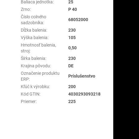
Baliaca jednotka
:
25
Zrno
:
P 40
Číslo colného
68052000
sadzobníka
:
Dĺžka balenia
:
230
Výška balenia
:
105
Hmotnosť balenia,
0,50
stroj
:
Šírka balenia
:
230
Krajina pôvodu
:
DE
Označenie produktu
Príslušenstvo
ERP
:
Kľúč k výrobku
:
200
Kód GTIN
:
4030293093218
Priemer
:
225