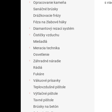
s vi
Opracovanie kameňa
Sanáčné brúsky
Drážkovacie frézy
Féza na žlabové háky
Diamantový rezací systém
Čističky vzduchu
Miešadlá
Meracia technika
Osvetlenie
Záhradné náradie
Rádiá
Fukáre
Vákuové prísavky
Teplovzdušné pištole
Výtlačné pištole
Tavné pištole
Brúsky na betón