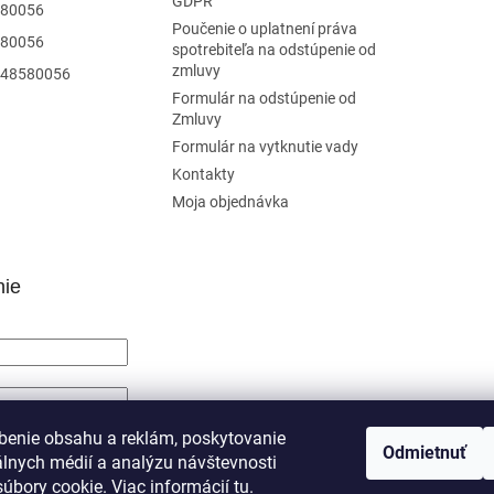
GDPR
80056
Poučenie o uplatnení práva
80056
spotrebiteľa na odstúpenie od
zmluvy
48580056
Formulár na odstúpenie od
Zmluvy
Formulár na vytknutie vady
Kontakty
Moja objednávka
nie
SIŤ SA
benie obsahu a reklám, poskytovanie
Odmietnuť
álnych médií a analýzu návštevnosti
trácia
Zabudnuté heslo
úbory cookie. Viac informácií
tu
.