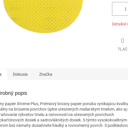
Detailné 
TLAČ
s
Diskusia
Značka
robný popis
ny papier Xtreme Plus, Prémiový brúsny papier ponúka vynikajúcu kvalit
deálny na brúsenie povrchov úplne utesnených maliarskym tmelom, ako aj
raňovanie výkvetov tmelu a nerovností na utesnených povrchoch
okartónových dosiek a sadrovláknitých dosiek. S týmto vysokokvalitný
erom bez námahy dosiahnete hladký a rovnomerný povrch. S podkladov