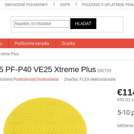
OBCHODNÉ PODMIENKY
GDPR
POUČENIE O UPLATNENÍ PRÁ
HĽADAŤ
ty
Požičovňa náradia
Značky
reme Plus
5 PF-P40 VE25 Xtreme Plus
280739
né
notené
Podrobnosti hodnotenia
Značka:
FLEX elektonáradie
nie
€11
u
€93,01 
Jednotk
5-10 
cena:
iek.
Môžeme d