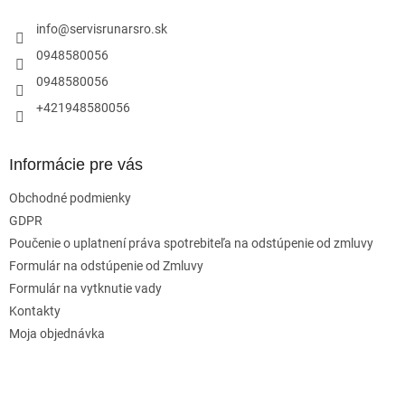
t
i
info
@
servisrunarsro.sk
e
0948580056
0948580056
+421948580056
Informácie pre vás
Obchodné podmienky
GDPR
Poučenie o uplatnení práva spotrebiteľa na odstúpenie od zmluvy
Formulár na odstúpenie od Zmluvy
Formulár na vytknutie vady
Kontakty
Moja objednávka