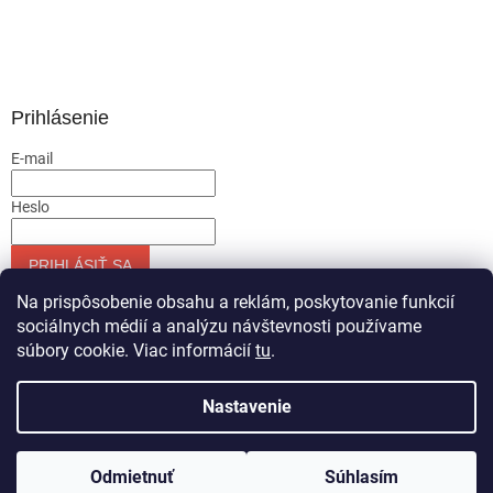
Prihlásenie
E-mail
Heslo
PRIHLÁSIŤ SA
Nová registrácia
Zabudnuté heslo
Na prispôsobenie obsahu a reklám, poskytovanie funkcií
sociálnych médií a analýzu návštevnosti používame
súbory cookie. Viac informácií
tu
.
Vytvoril Shoptet
Nastavenie
Copyright 2026
Servis-runar sro
. Všetky práva vyhradené.
Odmietnuť
Súhlasím
Upraviť nastavenie cookies