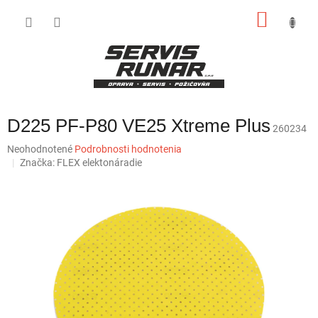
Prejsť
NÁKU
na
obsah
KOŠÍK
D225 PF-P80 VE25 Xtreme Plus
260234
Priemerné
Neohodnotené
Podrobnosti hodnotenia
hodnotenie
Značka:
FLEX elektonáradie
produktu
je
0,0
z
5
hviezdičiek.