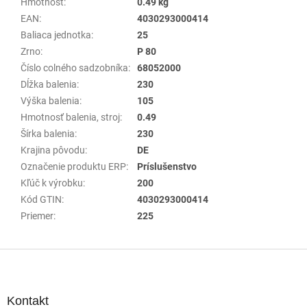
Hmotnosť
:
0.49 kg
EAN
:
4030293000414
Baliaca jednotka
:
25
Zrno
:
P 80
Číslo colného sadzobníka
:
68052000
Dĺžka balenia
:
230
Výška balenia
:
105
Hmotnosť balenia, stroj
:
0.49
Šírka balenia
:
230
Krajina pôvodu
:
DE
Označenie produktu ERP
:
Príslušenstvo
Kľúč k výrobku
:
200
Kód GTIN
:
4030293000414
Priemer
:
225
Z
á
p
ä
Kontakt