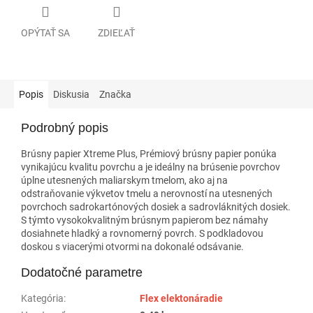
OPÝTAŤ SA
ZDIEĽAŤ
Popis
Diskusia
Značka
Podrobný popis
Brúsny papier Xtreme Plus, Prémiový brúsny papier ponúka
vynikajúcu kvalitu povrchu a je ideálny na brúsenie povrchov
úplne utesnených maliarskym tmelom, ako aj na
odstraňovanie výkvetov tmelu a nerovností na utesnených
povrchoch sadrokartónových dosiek a sadrovláknitých dosiek.
S týmto vysokokvalitným brúsnym papierom bez námahy
dosiahnete hladký a rovnomerný povrch. S podkladovou
doskou s viacerými otvormi na dokonalé odsávanie.
Dodatočné parametre
Kategória
:
Flex elektonáradie