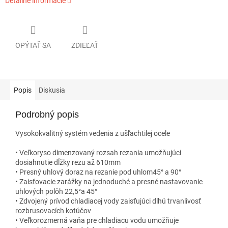
Detailné informácie
OPÝTAŤ SA
ZDIEĽAŤ
Popis
Diskusia
Podrobný popis
Vysokokvalitný systém vedenia z ušľachtilej ocele
• Veľkoryso dimenzovaný rozsah rezania umožňujúci
dosiahnutie dĺžky rezu až 610mm
• Presný uhlový doraz na rezanie pod uhlom45° a 90°
• Zaisťovacie zarážky na jednoduché a presné nastavovanie
uhlových polôh 22,5°a 45°
• Zdvojený prívod chladiacej vody zaisťujúci dlhú trvanlivosť
rozbrusovacích kotúčov
• Veľkorozmerná vaňa pre chladiacu vodu umožňuje