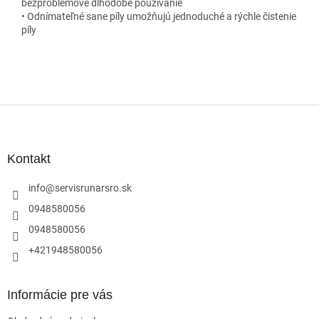
bezproblémové dlhodobé používanie
• Odnímateľné sane píly umožňujú jednoduché a rýchle čistenie
píly
Z
á
p
ä
Kontakt
t
i
info
@
servisrunarsro.sk
e
0948580056
0948580056
+421948580056
Informácie pre vás