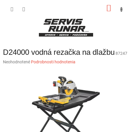
Prejsť
NÁKU
na
obsah
KOŠÍK
D24000 vodná rezačka na dlažbu
87247
Priemerné
Neohodnotené
Podrobnosti hodnotenia
hodnotenie
produktu
je
0,0
z
5
hviezdičiek.