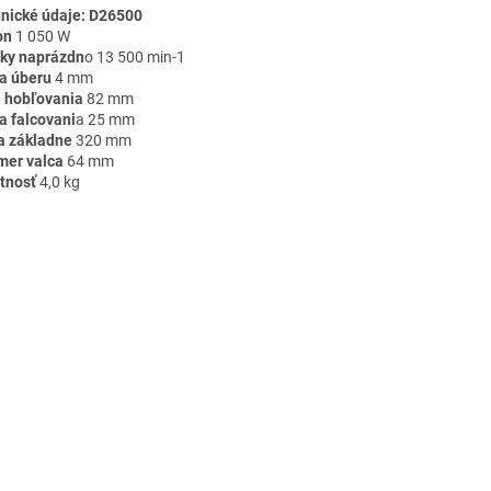
nické údaje: D26500
on
1 050 W
ky naprázdn
o 13 500 min-1
a úberu
4 mm
a hobľovania
82 mm
a falcovani
a 25 mm
a základne
320 mm
mer valca
64 mm
tnosť
4,0 kg