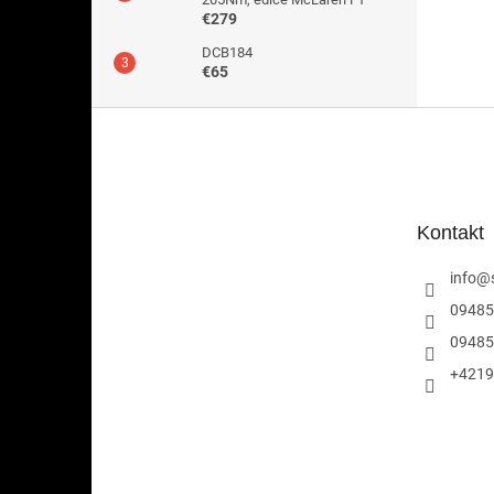
€279
DCB184
€65
Z
á
p
ä
t
Kontakt
i
e
info
@
09485
09485
+4219