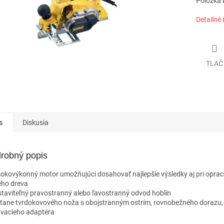
Položka 
Detailné 
TLAČ
s
Diskusia
robný popis
sokovýkonný motor umožňujúci dosahovať najlepšie výsledky aj pri opra
ého dreva
staviteľný pravostranný alebo ľavostranný odvod hoblín
átane tvrdokovového noža s obojstranným ostrím, rovnobežného dorazu,
vacieho adaptéra