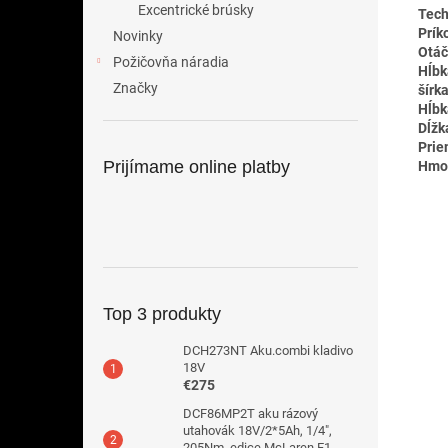
Excentrické brúsky
Tech
Prík
Novinky
Otáč
Požičovňa náradia
Hĺbk
Značky
šírk
Hĺbk
Dĺžk
Prie
Prijímame online platby
Hmo
Top 3 produkty
DCH273NT Aku.combi kladivo
18V
€275
DCF86MP2T aku rázový
utahovák 18V/2*5Ah, 1/4",
205Nm, edice McLaren F1