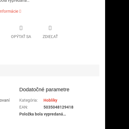
bola vypredaná…
informácie
OPÝTAŤ SA
ZDIEĽAŤ
Dodatočné parametre
covaní
Kategória
:
Hoblíky
EAN
:
5035048129418
Položka bola vypredaná…