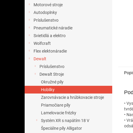
Motorové stroje
Autodoplnky
Príslušenstvo
Pneumatické náradie
Svietidlá a elektro
Wolfcraft
Flex elektonáradie
Dewalt
Príslušenstvo
Popi
Dewalt Stroje
Okružné píly
Hoblíky
Pod
Zarovnávacie a hrúbkovacie stroje
• Vy
Priamočiare píly
tvrd
Lamelovacie frézky
• Na
• Vr
Systém XR s napätím 18 V
odsá
Špeciálne píly Alligator