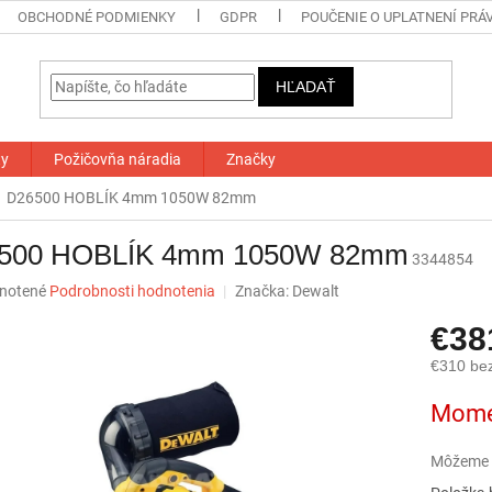
OBCHODNÉ PODMIENKY
GDPR
POUČENIE O UPLATNENÍ PRÁ
HĽADAŤ
ty
Požičovňa náradia
Značky
D26500 HOBLÍK 4mm 1050W 82mm
500 HOBLÍK 4mm 1050W 82mm
3344854
né
notené
Podrobnosti hodnotenia
Značka:
Dewalt
nie
€38
u
€310 be
Jednotk
Mome
cena:
iek.
Môžeme d