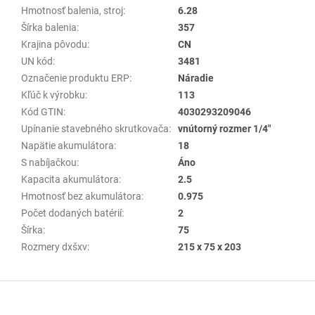
Hmotnosť balenia, stroj
:
6.28
Šírka balenia
:
357
Krajina pôvodu
:
CN
UN kód
:
3481
Označenie produktu ERP
:
Náradie
Kľúč k výrobku
:
113
Kód GTIN
:
4030293209046
Upínanie stavebného skrutkovača
:
vnútorný rozmer 1/4"
Napätie akumulátora
:
18
S nabíjačkou
:
Áno
Kapacita akumulátora
:
2.5
Hmotnosť bez akumulátora
:
0.975
Počet dodaných batérií
:
2
Šírka
:
75
Rozmery dxšxv
:
215 x 75 x 203
Z
á