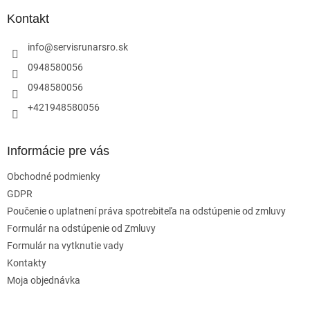
p
ä
Kontakt
t
i
info
@
servisrunarsro.sk
e
0948580056
0948580056
+421948580056
Informácie pre vás
Obchodné podmienky
GDPR
Poučenie o uplatnení práva spotrebiteľa na odstúpenie od zmluvy
Formulár na odstúpenie od Zmluvy
Formulár na vytknutie vady
Kontakty
Moja objednávka