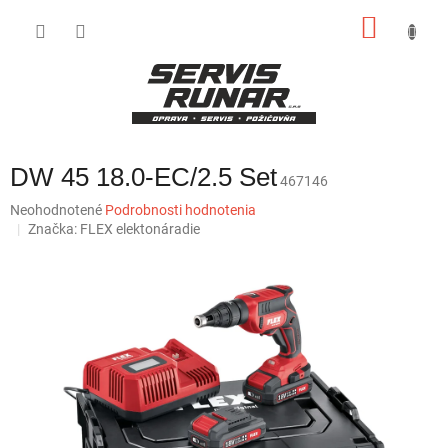
Prejsť
NÁKU
na
obsah
KOŠÍK
DW 45 18.0-EC/2.5 Set
467146
Priemerné
Neohodnotené
Podrobnosti hodnotenia
hodnotenie
Značka:
FLEX elektonáradie
produktu
je
0,0
z
5
hviezdičiek.