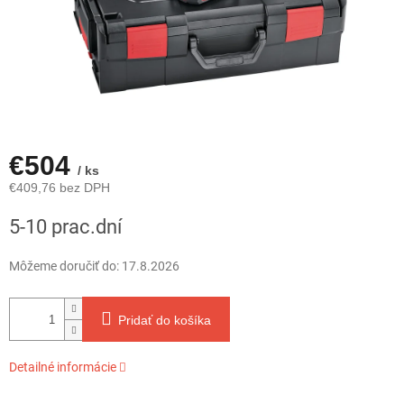
€504
/ ks
€409,76 bez DPH
Jednotková
5-10 prac.dní
cena:
Môžeme doručiť do:
17.8.2026
Pridať do košíka
Detailné informácie