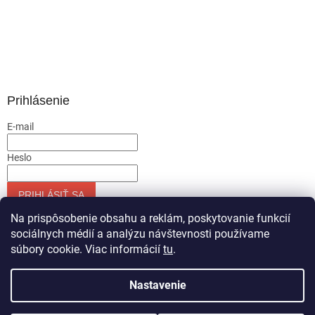
Prihlásenie
E-mail
Heslo
PRIHLÁSIŤ SA
Nová registrácia
Zabudnuté heslo
Na prispôsobenie obsahu a reklám, poskytovanie funkcií
sociálnych médií a analýzu návštevnosti používame
súbory cookie. Viac informácií
tu
.
Vytvoril Shoptet
Nastavenie