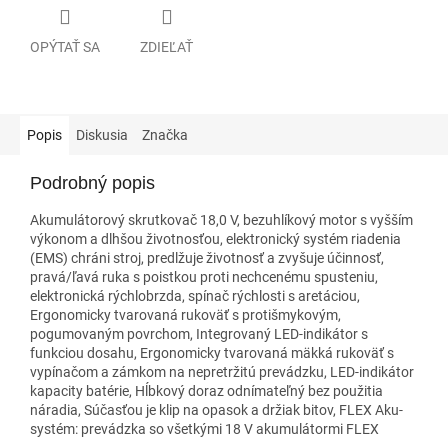
OPÝTAŤ SA
ZDIEĽAŤ
Popis
Diskusia
Značka
Podrobný popis
Akumulátorový skrutkovač 18,0 V, bezuhlíkový motor s vyšším
výkonom a dlhšou životnosťou, elektronický systém riadenia
(EMS) chráni stroj, predlžuje životnosť a zvyšuje účinnosť,
pravá/ľavá ruka s poistkou proti nechcenému spusteniu,
elektronická rýchlobrzda, spínač rýchlosti s aretáciou,
Ergonomicky tvarovaná rukoväť s protišmykovým,
pogumovaným povrchom, Integrovaný LED-indikátor s
funkciou dosahu, Ergonomicky tvarovaná mäkká rukoväť s
vypínačom a zámkom na nepretržitú prevádzku, LED-indikátor
kapacity batérie, Hĺbkový doraz odnímateľný bez použitia
náradia, Súčasťou je klip na opasok a držiak bitov, FLEX Aku-
systém: prevádzka so všetkými 18 V akumulátormi FLEX