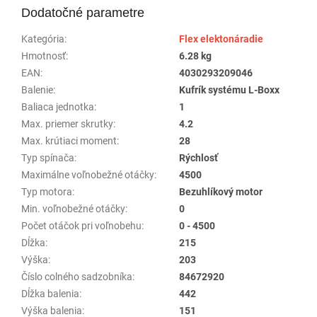
Dodatočné parametre
Kategória
:
Flex elektonáradie
Hmotnosť
:
6.28 kg
EAN
:
4030293209046
Balenie
:
Kufrík systému L-Boxx
Baliaca jednotka
:
1
Max. priemer skrutky
:
4.2
Max. krútiaci moment
:
28
Typ spínača
:
Rýchlosť
Maximálne voľnobežné otáčky
:
4500
Typ motora
:
Bezuhlíkový motor
Min. voľnobežné otáčky
:
0
Počet otáčok pri voľnobehu
:
0 - 4500
Dĺžka
:
215
Výška
:
203
Číslo colného sadzobníka
:
84672920
Dĺžka balenia
:
442
Výška balenia
:
151