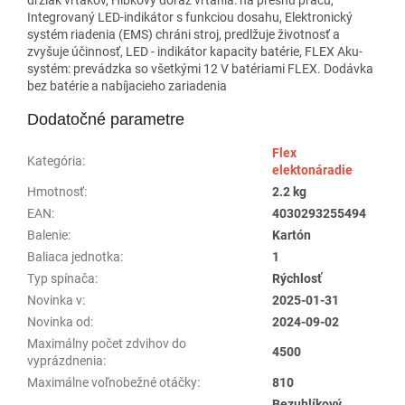
Integrovaný LED-indikátor s funkciou dosahu, Elektronický
systém riadenia (EMS) chráni stroj, predlžuje životnosť a
zvyšuje účinnosť, LED - indikátor kapacity batérie, FLEX Aku-
systém: prevádzka so všetkými 12 V batériami FLEX. Dodávka
bez batérie a nabíjacieho zariadenia
Dodatočné parametre
Flex
Kategória
:
elektonáradie
Hmotnosť
:
2.2 kg
EAN
:
4030293255494
Balenie
:
Kartón
Baliaca jednotka
:
1
Typ spínača
:
Rýchlosť
Novinka v
:
2025-01-31
Novinka od
:
2024-09-02
Maximálny počet zdvihov do
4500
vyprázdnenia
:
Maximálne voľnobežné otáčky
:
810
Bezuhlíkový