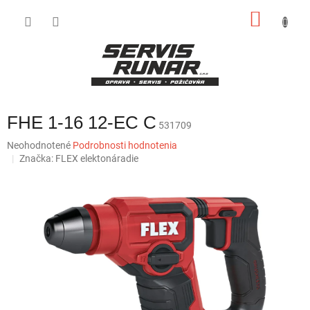
Prejsť
NÁKU
na
obsah
KOŠÍK
FHE 1-16 12-EC C
531709
Priemerné
Neohodnotené
Podrobnosti hodnotenia
hodnotenie
Značka:
FLEX elektonáradie
produktu
je
0,0
z
5
hviezdičiek.