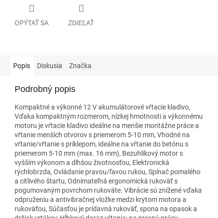
OPÝTAŤ SA
ZDIEĽAŤ
Popis
Diskusia
Značka
Podrobný popis
Kompaktné a výkonné 12 V akumulátorové vŕtacie kladivo,
Vďaka kompaktným rozmerom, nízkej hmotnosti a výkonnému
motoru je vŕtacie kladivo ideálne na menšie montážne práce a
vŕtanie menších otvorov s priemerom 5-10 mm, Vhodné na
vŕtanie/vŕtanie s príklepom, ideálne na vŕtanie do betónu s
priemerom 5-10 mm (max. 16 mm), Bezuhlíkový motor s
vyšším výkonom a dlhšou životnosťou, Elektronická
rýchlobrzda, Ovládanie pravou/ľavou rukou, Spínač pomalého
a citlivého štartu, Odnímateľná ergonomická rukoväť s
pogumovaným povrchom rukoväte. Vibrácie sú znížené vďaka
odpruženiu a antivibračnej vložke medzi krytom motora a
rukoväťou, Súčasťou je prídavná rukoväť, spona na opasok a
držiak vrtákov, Hĺbkový doraz vŕtania: na presnú prácu,