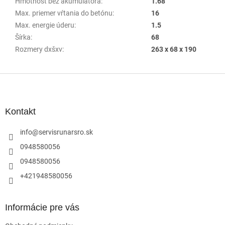
Hmotnosť bez akumulátora
:
1.68
Max. priemer vŕtania do betónu
:
16
Max. energie úderu
:
1.5
Šírka
:
68
Rozmery dxšxv
:
263 x 68 x 190
Z
á
p
ä
Kontakt
t
i
info
@
servisrunarsro.sk
e
0948580056
0948580056
+421948580056
Informácie pre vás