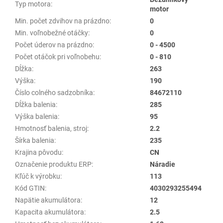
Typ motora
:
motor
Min. počet zdvihov na prázdno
:
0
Min. voľnobežné otáčky
:
0
Počet úderov na prázdno
:
0 - 4500
Počet otáčok pri voľnobehu
:
0 - 810
Dĺžka
:
263
Výška
:
190
Číslo colného sadzobníka
:
84672110
Dĺžka balenia
:
285
Výška balenia
:
95
Hmotnosť balenia, stroj
:
2.2
Šírka balenia
:
235
Krajina pôvodu
:
CN
Označenie produktu ERP
:
Náradie
Kľúč k výrobku
:
113
Kód GTIN
:
4030293255494
Napätie akumulátora
:
12
Kapacita akumulátora
:
2.5