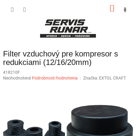
Prejsť
NÁKU
na
obsah
KOŠÍK
Filter vzduchový pre kompresor s
redukciami (12/16/20mm)
418210F
Priemerné
Neohodnotené
Podrobnosti hodnotenia
Značka:
EXTOL CRAFT
hodnotenie
produktu
je
0,0
z
5
hviezdičiek.