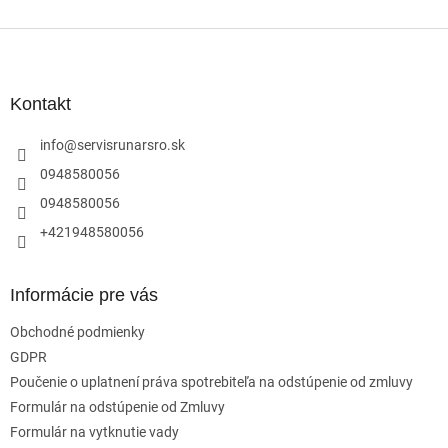
Z
á
p
ä
Kontakt
t
i
info
@
servisrunarsro.sk
e
0948580056
0948580056
+421948580056
Informácie pre vás
Obchodné podmienky
GDPR
Poučenie o uplatnení práva spotrebiteľa na odstúpenie od zmluvy
Formulár na odstúpenie od Zmluvy
Formulár na vytknutie vady