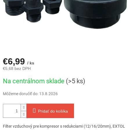
€6,99
/ ks
€5,68 bez DPH
Jednotková
Na centrálnom sklade
(>5 ks)
cena:
Môžeme doručiť do:
13.8.2026
Pridať do košíka
Filter vzduchový pre kompresor s redukciami (12/16/20mm), EXTOL