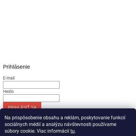
Prihlásenie
E-mail
Heslo
PRIHLÁSIŤ SA
Nová registrácia
Zabudnuté heslo
Na prispôsobenie obsahu a reklám, poskytovanie funkcií
sociálnych médií a analýzu návštevnosti používame
súbory cookie. Viac informácií
tu
.