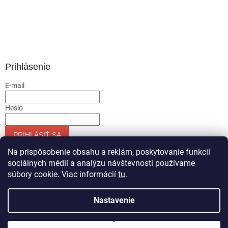
Prihlásenie
E-mail
Heslo
PRIHLÁSIŤ SA
Nová registrácia
Zabudnuté heslo
Na prispôsobenie obsahu a reklám, poskytovanie funkcií
sociálnych médií a analýzu návštevnosti používame
súbory cookie. Viac informácií
tu
.
Vytvoril Shoptet
Nastavenie
Copyright 2026
Servis-runar sro
. Všetky práva vyhradené.