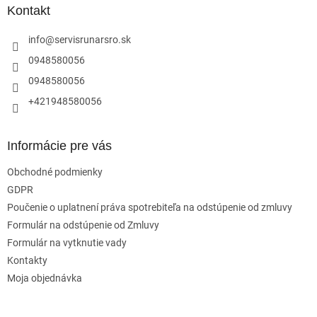
ä
Kontakt
t
i
info
@
servisrunarsro.sk
e
0948580056
0948580056
+421948580056
Informácie pre vás
Obchodné podmienky
GDPR
Poučenie o uplatnení práva spotrebiteľa na odstúpenie od zmluvy
Formulár na odstúpenie od Zmluvy
Formulár na vytknutie vady
Kontakty
Moja objednávka