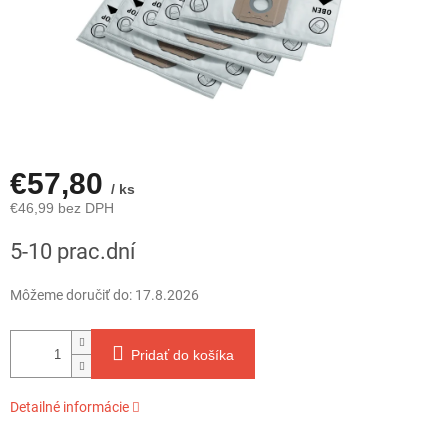
€57,80
/ ks
€46,99 bez DPH
Jednotková
5-10 prac.dní
cena:
Môžeme doručiť do:
17.8.2026
Pridať do košíka
Detailné informácie