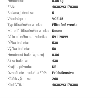
Hmotnosť
:
0.86 kg
EAN
:
4030293170308
Baliaca jednotka
:
5
Vhodné pre
:
VCE 45
Typ filtračného vrecka
:
Filtračné vrecko
Materiál filtračného vrecka
:
Rouno
Číslo colného sadzobníka
:
59119099
Dĺžka balenia
:
530
Výška balenia
:
50
Hmotnosť balenia, stroj
:
0.86
Šírka balenia
:
430
Krajina pôvodu
:
DE
Označenie produktu ERP
:
Príslušenstvo
Kľúč k výrobku
:
260
Kód GTIN
:
4030293170308
Z
á
p