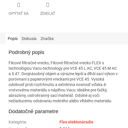
OPÝTAŤ SA
ZDIEĽAŤ
Popis
Diskusia
Značka
Podrobný popis
Filcové filtračné vrecko, Filcové filtračné vrecko FLEX s
technológiou Vacu-technology pre VCE 45 L AC, VCE 45 M AC
a S 47. Dvojnásobný objem a výrazne lepší a dlhší sací výkon v
porovnaní s papierovými vreckami pre VCE 45. Vysoká
odolnosť proti roztrhnutiu a extrémna nosnosť vďaka 4-
vrstvovému materiálu s náplňou Vacu: ideálne pre ťažký,
abrazívny, ostrohranný sací materiál. Odolné aj voči
nežiaducemu odsávaniu mokrého alebo vlhkého materiálu.
Dodatočné parametre
Kategória
:
Flex elektonáradie