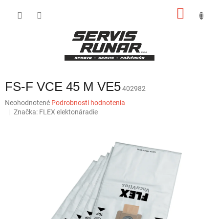
Prejsť
NÁKU
na
obsah
KOŠÍK
FS-F VCE 45 M VE5
402982
Priemerné
Neohodnotené
Podrobnosti hodnotenia
hodnotenie
Značka:
FLEX elektonáradie
produktu
je
0,0
z
5
hviezdičiek.