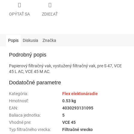
OPÝTAŤ SA
ZDIEĽAŤ
Popis
Diskusia
Značka
Podrobný popis
Papierový filtračný vak, vystužený filtračný vak, pre S 47, VCE
45 L AC, VCE 45 M AC.
Dodatočné parametre
Kategória
:
Flex elektonáradie
Hmotnosť
:
0.53 kg
EAN
:
4030293131095
Baliaca jednotka
:
5
Vhodné pre
:
VCE 45
Typ filtračného vrecka
:
Filtračné vrecko