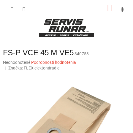
Prejsť
NÁKU
na
obsah
KOŠÍK
FS-P VCE 45 M VE5
340758
Priemerné
Neohodnotené
Podrobnosti hodnotenia
hodnotenie
Značka:
FLEX elektonáradie
produktu
je
0,0
z
5
hviezdičiek.