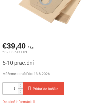
€39,40
/ ks
€32,03 bez DPH
Jednotková
5-10 prac.dní
cena:
Môžeme doručiť do:
13.8.2026
Pridať do košíka
Detailné informácie