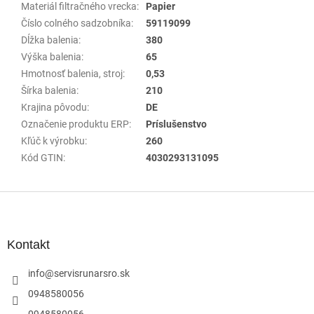
Materiál filtračného vrecka
:
Papier
Číslo colného sadzobníka
:
59119099
Dĺžka balenia
:
380
Výška balenia
:
65
Hmotnosť balenia, stroj
:
0,53
Šírka balenia
:
210
Krajina pôvodu
:
DE
Označenie produktu ERP
:
Príslušenstvo
Kľúč k výrobku
:
260
Kód GTIN
:
4030293131095
Z
á
p
ä
Kontakt
t
i
info
@
servisrunarsro.sk
e
0948580056
0948580056