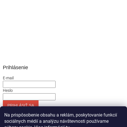
Prihlásenie
E-mail
Heslo
PRIHLÁSIŤ SA
Nová registrácia
Zabudnuté heslo
Na prispôsobenie obsahu a reklám, poskytovanie funkcií
sociálnych médií a analýzu návštevnosti používame