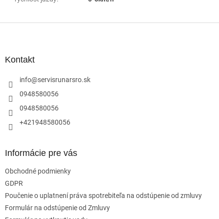
Z
á
p
ä
Kontakt
t
i
info
@
servisrunarsro.sk
e
0948580056
0948580056
+421948580056
Informácie pre vás
Obchodné podmienky
GDPR
Poučenie o uplatnení práva spotrebiteľa na odstúpenie od zmluvy
Formulár na odstúpenie od Zmluvy