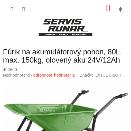
Prejsť
NÁKU
na
obsah
KOŠÍK
Fúrik na akumulátorový pohon, 80L,
max. 150kg, olovený aku 24V/12Ah
402600
Priemerné
Neohodnotené
Podrobnosti hodnotenia
Značka:
EXTOL CRAFT
hodnotenie
produktu
je
0,0
z
5
hviezdičiek.