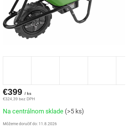
€399
/ ks
€324,39 bez DPH
Jednotková
Na centrálnom sklade
(>5 ks)
cena:
Môžeme doručiť do:
11.8.2026