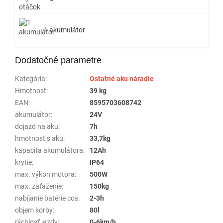
1 akumulátor
Dodatočné parametre
Kategória
:
Ostatné aku náradie
Hmotnosť
:
39 kg
EAN
:
8595703608742
akumulátor
:
24V
dojazd na aku
:
7h
hmotnosť s aku
:
33,7kg
kapacita akumulátora
:
12Ah
krytie
:
IP64
max. výkon motora
:
500W
max. zaťaženie
:
150kg
nabíjanie batérie cca
:
2-3h
objem korby
:
80l
rýchlosť jazdy
:
0-6km/h