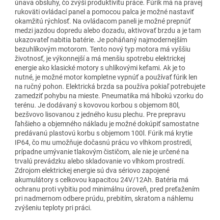
únava obsluhy, čo zvýši produktivitu práce. Fúrik má na pravej
rukoväti ovládací panel a pomocou palca je možné nastaviť
okamžitú rýchlosť. Na ovládacom paneli je možné prepnúť
medzi jazdou dopredu alebo dozadu, aktivovať brzdu a je tam
ukazovateľ nabitia batérie. Je poháňaný najmodernejším
bezuhlíkovým motorom. Tento nový typ motora má vyššiu
životnosť, je výkonnejší a má menšiu spotrebu elektrickej
energie ako klasické motory s uhlíkovými kefami. Ak je to
nutné, je možné motor kompletne vypnúť a používať fúrik len
na ručný pohon. Elektrická brzda sa používa pokiaľ potrebujete
zamedziť pohybu na mieste. Pneumatika má hlbokú vzorku do
terénu. Je dodávaný s kovovou korbou s objemom 80l,
bezšvovo lisovanou z jedného kusu plechu. Pre prepravu
ľahšieho a objemného nákladu je možné dokúpiť samostatne
predávanú plastovú korbu s objemom 100l. Fúrik má krytie
IP64, čo mu umožňuje dočasnú prácu vo vlhkom prostredí,
prípadne umývanie tlakovým čističom, ale nie je určené na
trvalú prevádzku alebo skladovanie vo vlhkom prostredí.
Zdrojom elektrickej energie sú dva sériovo zapojené
akumulátory s celkovou kapacitou 24V/12Ah. Batéria má
ochranu proti vybitiu pod minimálnu úroveň, pred preťažením
pri nadmernom odbere prúdu, prebitím, skratom a náhlemu
zvýšeniu teploty pri práci.