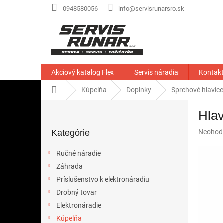
Prejsť
0948580056
info@servisrunarsro.sk
na
obsah
Akciový katalog Flex
Servis náradia
Kontak
Domov
Kúpelňa
Doplnky
Sprchové hlavice
B
Hlav
o
Preskočiť
č
Priemer
Kategórie
Neohod
kategórie
n
hodnote
ý
produkt
Ručné náradie
p
je
Záhrada
a
0,0
z
Príslušenstvo k elektronáradiu
n
5
e
Drobný tovar
hviezdič
l
Elektronáradie
Kúpelňa