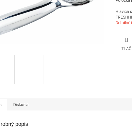
Položka 
Hlavica 
FRESHH
Detailné 
TLAČ
s
Diskusia
robný popis