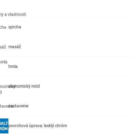
y a vlastnosti
sprcha
masáž
hmla
ekonomický mód
zastavenie
povrchová úprava: lesklý chróm