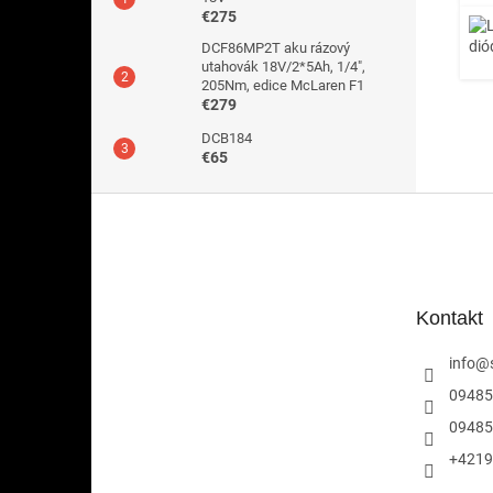
€275
DCF86MP2T aku rázový
utahovák 18V/2*5Ah, 1/4",
205Nm, edice McLaren F1
€279
DCB184
€65
Z
á
p
ä
t
Kontakt
i
e
info
@
09485
09485
+4219