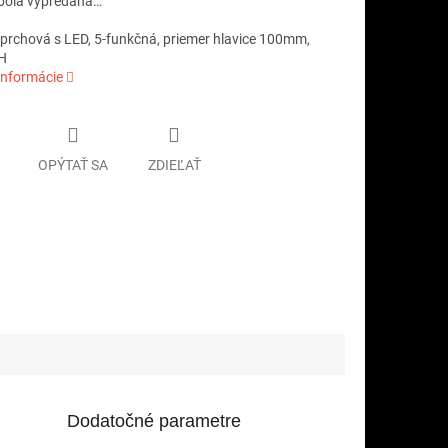
bola vypredaná…
sprchová s LED, 5-funkčná, priemer hlavice 100mm,
H
informácie
OPÝTAŤ SA
ZDIEĽAŤ
Dodatočné parametre