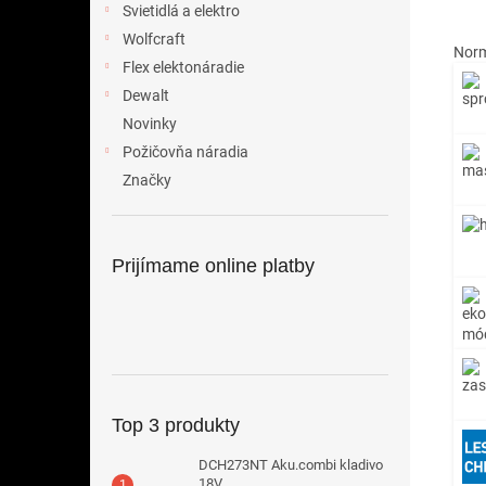
Svietidlá a elektro
Wolfcraft
Norm
Flex elektonáradie
Dewalt
Novinky
Požičovňa náradia
Značky
Prijímame online platby
Top 3 produkty
DCH273NT Aku.combi kladivo
18V