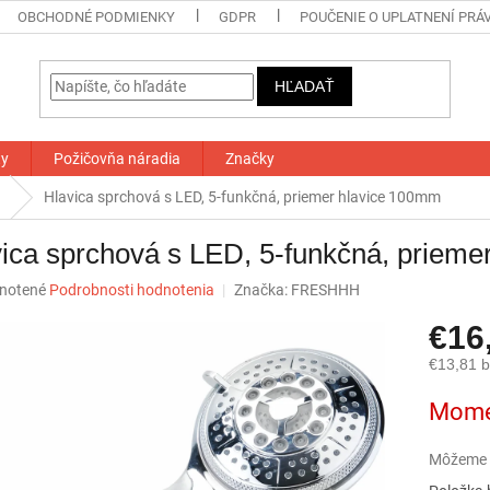
OBCHODNÉ PODMIENKY
GDPR
POUČENIE O UPLATNENÍ PRÁ
HĽADAŤ
ty
Požičovňa náradia
Značky
Hlavica sprchová s LED, 5-funkčná, priemer hlavice 100mm
ica sprchová s LED, 5-funkčná, priem
né
notené
Podrobnosti hodnotenia
Značka:
FRESHHH
nie
€16
u
€13,81 
Jednotk
Mome
cena:
iek.
Môžeme d