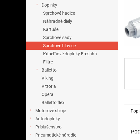
Doplnky
Sprchové hadice
Náhradné diely
Kartuše
Sprchové sady
Sprchové hlavice
Kúpeľňové doplnky Freshhh
Filtre
Balletto
Viking
Vittoria
Opera
Balletto flexi
Motorové stroje
Popi
Autodoplnky
Príslušenstvo
Pod
Pneumatické náradie