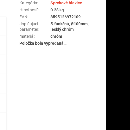
Kategória
:
Sprchové hlavice
Hmotnosť
:
0.28 kg
EAN
:
8595126972109
doplňujúci
5-funkčná, Ø100mm,
parameter
:
lesklý chróm
materiál
:
chróm
Položka bola vypredaná…