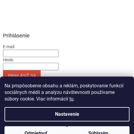
Prihlásenie
E-mail
Heslo
PRIHLÁSIŤ SA
Nová registrácia
Zabudnuté heslo
Na prispôsobenie obsahu a reklám, poskytovanie funkcií
sociálnych médií a analýzu návštevnosti používame
súbory cookie. Viac informácií
tu
.
Vytvoril Shoptet
Nastavenie
Copyright 2026
Servis-runar sro
. Všetky práva vyhradené.
Odmietnuť
Súhlasím
Upraviť nastavenie cookies