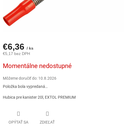
€6,36
/ ks
€5,17 bez DPH
Jednotková
Momentálne nedostupné
cena:
Môžeme doručiť do:
10.8.2026
Položka bola vypredaná…
Hubica pre kanister 20l, EXTOL PREMIUM
OPÝTAŤ SA
ZDIEĽAŤ