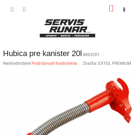
Prejsť
NÁKU
na
obsah
KOŠÍK
Hubica pre kanister 20l
8863201
Priemerné
Neohodnotené
Podrobnosti hodnotenia
Značka:
EXTOL PREMIUM
hodnotenie
produktu
je
0,0
z
5
hviezdičiek.