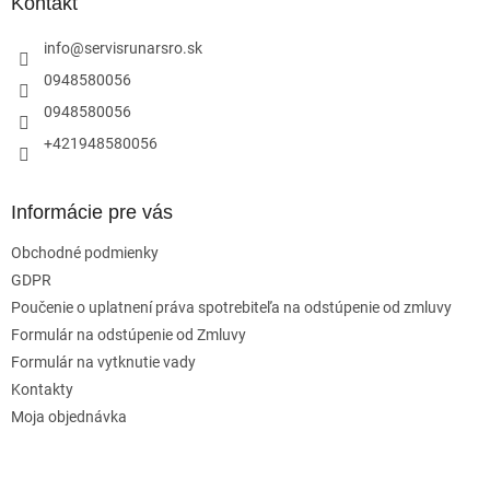
ä
Kontakt
t
i
info
@
servisrunarsro.sk
e
0948580056
0948580056
+421948580056
Informácie pre vás
Obchodné podmienky
GDPR
Poučenie o uplatnení práva spotrebiteľa na odstúpenie od zmluvy
Formulár na odstúpenie od Zmluvy
Formulár na vytknutie vady
Kontakty
Moja objednávka