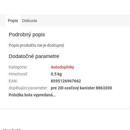
Popis
Diskusia
Podrobný popis
Popis produktu nie je dostupný
Dodatočné parametre
Kategória
:
Autodoplnky
Hmotnosť
:
0.5 kg
EAN
:
8595126967662
doplňujúci parameter
:
pre 20l oceľový kanister 8863200
Položka bola vypredaná…
Z
á
p