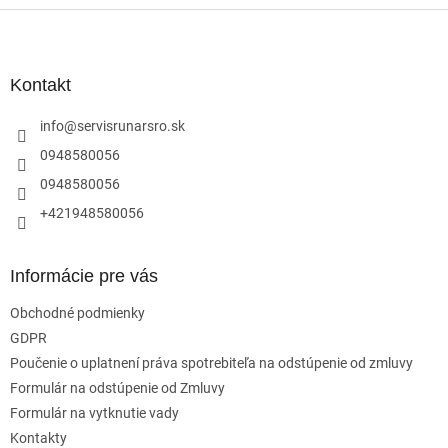
Z
á
p
ä
Kontakt
t
i
info
@
servisrunarsro.sk
e
0948580056
0948580056
+421948580056
Informácie pre vás
Obchodné podmienky
GDPR
Poučenie o uplatnení práva spotrebiteľa na odstúpenie od zmluvy
Formulár na odstúpenie od Zmluvy
Formulár na vytknutie vady
Kontakty