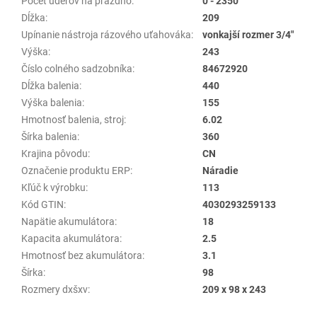
Počet úderov na prázdno
:
0 - 2350
Dĺžka
:
209
Upínanie nástroja rázového uťahováka
:
vonkajší rozmer 3/4"
Výška
:
243
Číslo colného sadzobníka
:
84672920
Dĺžka balenia
:
440
Výška balenia
:
155
Hmotnosť balenia, stroj
:
6.02
Šírka balenia
:
360
Krajina pôvodu
:
CN
Označenie produktu ERP
:
Náradie
Kľúč k výrobku
:
113
Kód GTIN
:
4030293259133
Napätie akumulátora
:
18
Kapacita akumulátora
:
2.5
Hmotnosť bez akumulátora
:
3.1
Šírka
:
98
Rozmery dxšxv
:
209 x 98 x 243