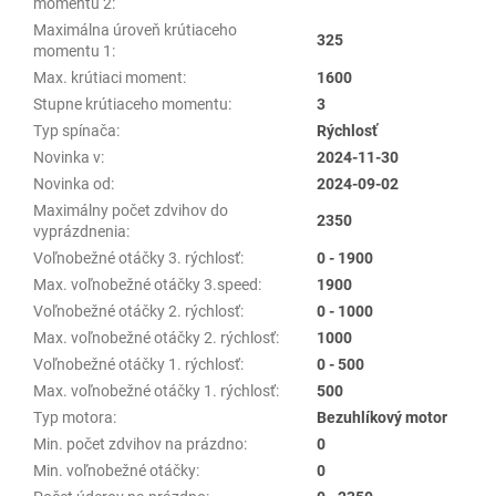
momentu 2
:
Maximálna úroveň krútiaceho
325
momentu 1
:
Max. krútiaci moment
:
1600
Stupne krútiaceho momentu
:
3
Typ spínača
:
Rýchlosť
Novinka v
:
2024-11-30
Novinka od
:
2024-09-02
Maximálny počet zdvihov do
2350
vyprázdnenia
:
Voľnobežné otáčky 3. rýchlosť
:
0 - 1900
Max. voľnobežné otáčky 3.speed
:
1900
Voľnobežné otáčky 2. rýchlosť
:
0 - 1000
Max. voľnobežné otáčky 2. rýchlosť
:
1000
Voľnobežné otáčky 1. rýchlosť
:
0 - 500
Max. voľnobežné otáčky 1. rýchlosť
:
500
Typ motora
:
Bezuhlíkový motor
Min. počet zdvihov na prázdno
:
0
Min. voľnobežné otáčky
:
0