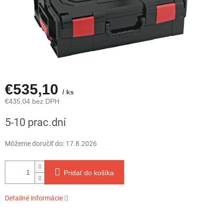
€535,10
/ ks
€435,04 bez DPH
Jednotková
5-10 prac.dní
cena:
Môžeme doručiť do:
17.8.2026
Pridať do košíka
Detailné informácie