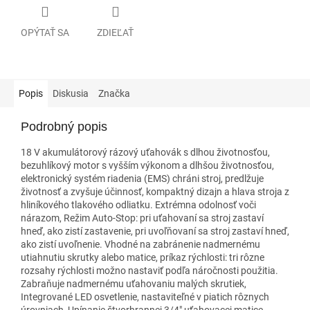
OPÝTAŤ SA
ZDIEĽAŤ
Popis
Diskusia
Značka
Podrobný popis
18 V akumulátorový rázový uťahovák s dlhou životnosťou,
bezuhlíkový motor s vyšším výkonom a dlhšou životnosťou,
elektronický systém riadenia (EMS) chráni stroj, predlžuje
životnosť a zvyšuje účinnosť, kompaktný dizajn a hlava stroja z
hliníkového tlakového odliatku. Extrémna odolnosť voči
nárazom, Režim Auto-Stop: pri uťahovaní sa stroj zastaví
hneď, ako zistí zastavenie, pri uvoľňovaní sa stroj zastaví hneď,
ako zistí uvoľnenie. Vhodné na zabránenie nadmernému
utiahnutiu skrutky alebo matice, príkaz rýchlosti: tri rôzne
rozsahy rýchlosti možno nastaviť podľa náročnosti použitia.
Zabraňuje nadmernému uťahovaniu malých skrutiek,
Integrované LED osvetlenie, nastaviteľné v piatich rôznych
úrovniach, Upínanie štvorhrannej 3/4" uťahovacej matice,