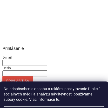
Prihlásenie
E-mail
Heslo
PRIHLÁSIŤ SA
Nová registrácia
Zabudnuté heslo
Na prispôsobenie obsahu a reklám, poskytovanie funkcií
sociálnych médií a analýzu návštevnosti používame
súbory cookie. Viac informácií
tu
.