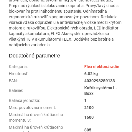
Prepínač rýchlosti s blokovaním zapnutia, Pravý/ľavý chod s
blokovaním proti náhodnému spusteniu, Odnímateľná
ergonomická rukoväť s pogumovaným povrchom. Redukcia
vibrácií vďaka odpruženiu a antivibračnej vložke medzi krytom
motora a rukoväťou, Elektronická rýchlobrzda, LED indikátor
kapacity akumulátora, FLEX Aku-systém: prevádzka so
všetkými 18 V akumulátormi FLEX. Dodávka bez batérie a
nabíjacieho zariadenia
Dodatočné parametre
Kategória
:
Flex elektonáradie
Hmotnosť
:
6.02 kg
EAN
:
4030293259133
Kufrík systému L-
Balenie
:
Boxx
Baliaca jednotka
:
1
Max. povoľovací moment
:
2100
Maximálna úroveň krútiaceho
1600
momentu 3
:
Maximálna úroveň krútiaceho
805