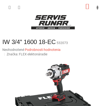
Prejsť
NÁKU
na
obsah
KOŠÍK
IW 3/4" 1600 18-EC
532073
Priemerné
Neohodnotené
Podrobnosti hodnotenia
hodnotenie
Značka:
FLEX elektonáradie
produktu
je
0,0
z
5
hviezdičiek.