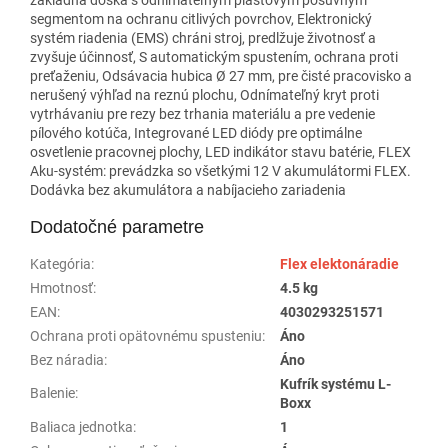
segmentom na ochranu citlivých povrchov, Elektronický
systém riadenia (EMS) chráni stroj, predlžuje životnosť a
zvyšuje účinnosť, S automatickým spustením, ochrana proti
preťaženiu, Odsávacia hubica Ø 27 mm, pre čisté pracovisko a
nerušený výhľad na reznú plochu, Odnímateľný kryt proti
vytrhávaniu pre rezy bez trhania materiálu a pre vedenie
pílového kotúča, Integrované LED diódy pre optimálne
osvetlenie pracovnej plochy, LED indikátor stavu batérie, FLEX
Aku-systém: prevádzka so všetkými 12 V akumulátormi FLEX.
Dodávka bez akumulátora a nabíjacieho zariadenia
Dodatočné parametre
Kategória
:
Flex elektonáradie
Hmotnosť
:
4.5 kg
EAN
:
4030293251571
Ochrana proti opätovnému spusteniu
:
Áno
Bez náradia
:
Áno
Kufrík systému L-
Balenie
:
Boxx
Baliaca jednotka
:
1