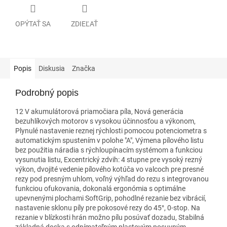
OPÝTAŤ SA
ZDIEĽAŤ
Popis
Diskusia
Značka
Podrobný popis
12 V akumulátorová priamočiara píla, Nová generácia
bezuhlíkových motorov s vysokou účinnosťou a výkonom,
Plynulé nastavenie reznej rýchlosti pomocou potenciometra s
automatickým spustením v polohe "A", Výmena pílového listu
bez použitia náradia s rýchloupínacím systémom a funkciou
vysunutia listu, Excentrický zdvih: 4 stupne pre vysoký rezný
výkon, dvojité vedenie pílového kotúča vo valcoch pre presné
rezy pod presným uhlom, voľný výhľad do rezu s integrovanou
funkciou ofukovania, dokonalá ergonómia s optimálne
upevnenými plochami SoftGrip, pohodlné rezanie bez vibrácií,
nastavenie sklonu píly pre pokosové rezy do 45°, 0-stop. Na
rezanie v blízkosti hrán možno pílu posúvať dozadu, Stabilná
základná doska s odnímateľným plastovým posuvným