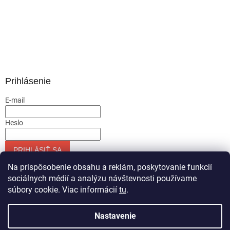
Prihlásenie
E-mail
Heslo
PRIHLÁSIŤ SA
Nová registrácia
Zabudnuté heslo
Na prispôsobenie obsahu a reklám, poskytovanie funkcií
sociálnych médií a analýzu návštevnosti používame
súbory cookie. Viac informácií
tu
.
Vytvoril Shoptet
Nastavenie