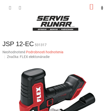
Prejsť
NÁKU
na
obsah
KOŠÍK
JSP 12-EC
531317
Priemerné
Neohodnotené
Podrobnosti hodnotenia
hodnotenie
Značka:
FLEX elektonáradie
produktu
je
0,0
z
5
hviezdičiek.