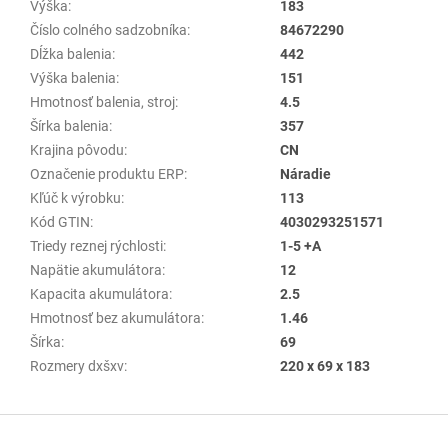
Výška
:
183
Číslo colného sadzobníka
:
84672290
Dĺžka balenia
:
442
Výška balenia
:
151
Hmotnosť balenia, stroj
:
4.5
Šírka balenia
:
357
Krajina pôvodu
:
CN
Označenie produktu ERP
:
Náradie
Kľúč k výrobku
:
113
Kód GTIN
:
4030293251571
Triedy reznej rýchlosti
:
1-5 +A
Napätie akumulátora
:
12
Kapacita akumulátora
:
2.5
Hmotnosť bez akumulátora
:
1.46
Šírka
:
69
Rozmery dxšxv
:
220 x 69 x 183
Z
á