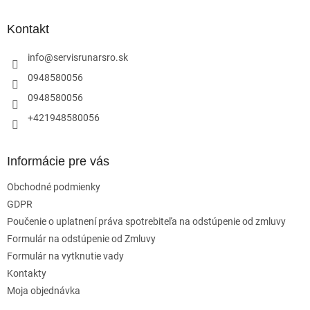
p
ä
Kontakt
t
i
info
@
servisrunarsro.sk
e
0948580056
0948580056
+421948580056
Informácie pre vás
Obchodné podmienky
GDPR
Poučenie o uplatnení práva spotrebiteľa na odstúpenie od zmluvy
Formulár na odstúpenie od Zmluvy
Formulár na vytknutie vady
Kontakty
Moja objednávka