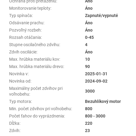
Ochrana proti preťaženiu
:
Áno
Monitorovanie teploty
:
Áno
Typ spínača
:
Zapnuté/vypnuté
Odsávanie prachu
:
Áno
Pozvoľný rozbeh
:
Áno
Rozsah otáčania
:
0-45
Stupne oscilačného zdvihu
:
4
Zdvih oscilácie
:
Áno
Max. hrúbka materiálu kov
:
10
Max. hrúbka materiálu drevo
:
90
Novinka v
:
2025-01-31
Novinka od
:
2024-09-02
Maximálny počet zdvihov pri
3000
voľnobehu
:
Typ motora
:
Bezuhlíkový motor
Min. počet zdvihov pri voľnobehu
:
800
Počet ťahov do vyprázdnenia
:
800 - 3000
Dĺžka
:
220
Zdvih
:
23