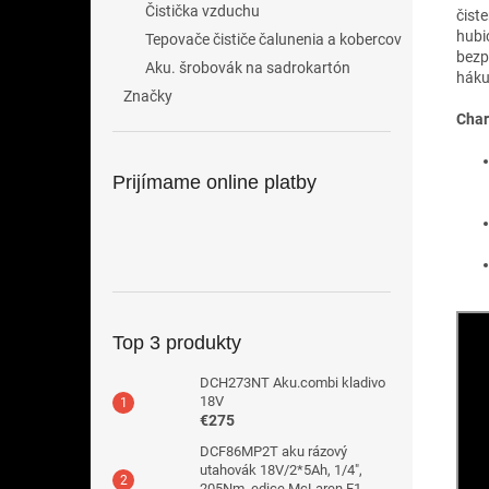
Čistička vzduchu
čist
hubic
Tepovače čističe čalunenia a kobercov
bezp
Aku. šrobovák na sadrokartón
háku
Značky
Char
Prijímame online platby
Top 3 produkty
DCH273NT Aku.combi kladivo
18V
€275
DCF86MP2T aku rázový
utahovák 18V/2*5Ah, 1/4",
205Nm, edice McLaren F1