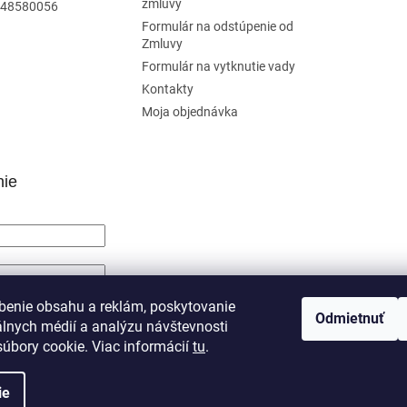
zmluvy
48580056
Formulár na odstúpenie od
Zmluvy
Formulár na vytknutie vady
Kontakty
Moja objednávka
nie
SIŤ SA
benie obsahu a reklám, poskytovanie
Odmietnuť
álnych médií a analýzu návštevnosti
trácia
Zabudnuté heslo
úbory cookie. Viac informácií
tu
.
ie
né.
Upraviť nastavenie cookies