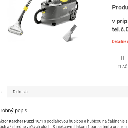
Produ
v prí
tel.č
Detailné 
TLAČ
s
Diskusia
robný popis
aktor
Kärcher Puzzi 10/1
s podlahovou hubicou a hubicou na čalúnenie sa 
ích až stredne veľkých plôch. S injekčným tlakom 1 bar sa tento prístroj