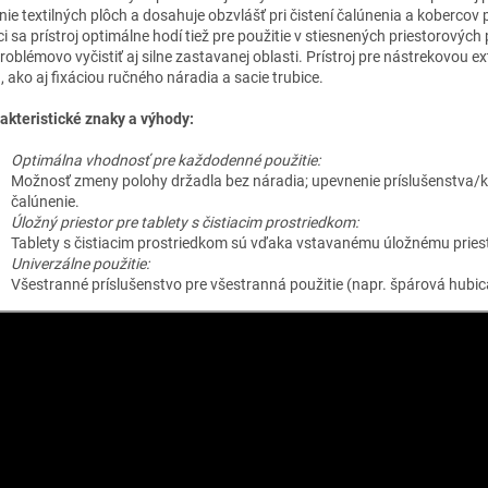
enie textilných plôch a dosahuje obzvlášť pri čistení čalúnenia a koberco
i sa prístroj optimálne hodí tiež pre použitie v stiesnených priestorových
roblémovo vyčistiť aj silne zastavanej oblasti. Prístroj pre nástrekovou
, ako aj fixáciou ručného náradia a sacie trubice.
akteristické znaky a výhody:
Optimálna vhodnosť pre každodenné použitie:
Možnosť zmeny polohy držadla bez náradia; upevnenie príslušenstva/k
čalúnenie.
Úložný priestor pre tablety s čistiacim prostriedkom:
Tablety s čistiacim prostriedkom sú vďaka vstavanému úložnému priest
Univerzálne použitie:
Všestranné príslušenstvo pre všestranná použitie (napr. špárová hubica