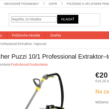
OBCHODNÉ PODMIENKY
GDPR
POUČENIE O UPLATNENÍ PRÁ
HĽADAŤ
ty
Požičovňa náradia
Značky
Professional Extraktor–tepovač
her Puzzi 10/1 Professional Extraktor–
né
notené
Podrobnosti hodnotenia
nie
€2
u
€16,26 
Jednotk
Na za
cena:
iek.
Môžeme d