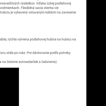
v presvedčivých výsledkov. Vďaka úzkej podlahovej
 podmienkach. Flexibilná sacia stierka vie
 extrakciu je vybavený vstavaným káblom na zavesenie
ábla; rýchla výmena podlahovej hubice na hubicu na
oru stále po ruke. Pre dávkovanie podľa potreby.
 na čistenie autosedačiek a čalúnenia).