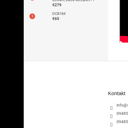
€279
DCB184
€65
Z
á
p
ä
t
Kontakt
i
e
info
@
09485
09485