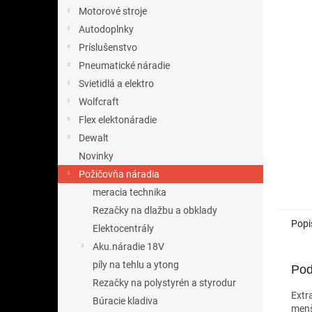
Motorové stroje
Autodoplnky
Príslušenstvo
Pneumatické náradie
Svietidlá a elektro
Wolfcraft
Flex elektonáradie
Dewalt
Novinky
Požičovňa náradia
meracia technika
Rezačky na dlažbu a obklady
Popi
Elektocentrály
Aku.náradie 18V
píly na tehlu a ytong
Pod
Rezačky na polystyrén a styrodur
Extr
Búracie kladiva
menš