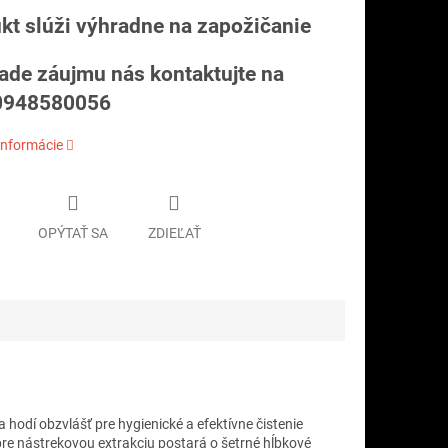
kt slúži výhradne na zapožičanie
pade záujmu nás kontaktujte na
.0948580056
informácie
OPÝTAŤ SA
ZDIEĽAŤ
hodí obzvlášť pre hygienické a efektívne čistenie
 pre nástrekovou extrakciu postará o šetrné hĺbkové