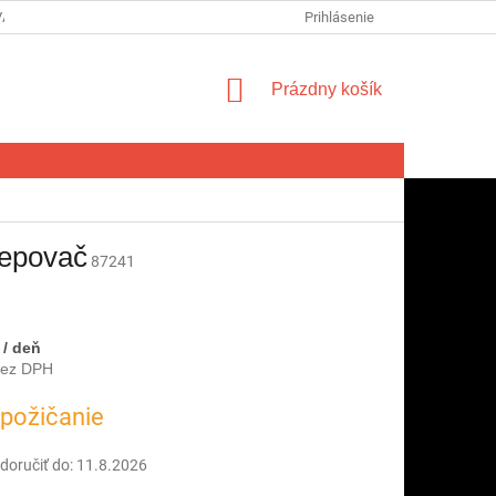
VA SPOTREBITEĽA NA ODSTÚPENIE OD ZMLUVY
Prihlásenie
FORMULÁR NA ODSTÚ
NÁKUPNÝ
Prázdny košík
KOŠÍK
tepovač
87241
0
/ deň
bez DPH
ová
požičanie
oručiť do:
11.8.2026