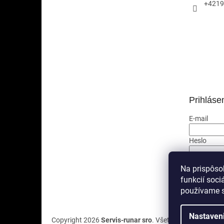
+4219
Prihláse
E-mail
Heslo
PRIHLÁ
Na prispôso
funkcií soci
Nová regis
používame s
Nastaven
Copyright 2026
Servis-runar sro
. Všetky práva vyhrade