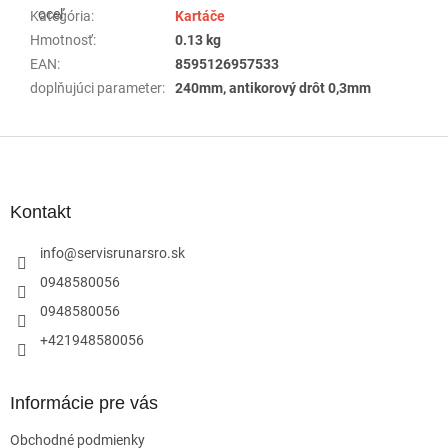
Kategória
:
Kartáče
Hmotnosť
:
0.13 kg
EAN
:
8595126957533
doplňujúci parameter
:
240mm, antikorový drôt 0,3mm
Z
á
p
ä
Kontakt
t
i
info
@
servisrunarsro.sk
e
0948580056
0948580056
+421948580056
Informácie pre vás
Obchodné podmienky