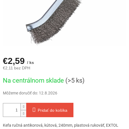
€2,59
/ ks
€2,11 bez DPH
Jednotková
Na centrálnom sklade
(>5 ks)
cena:
Môžeme doručiť do:
12.8.2026
Pridať do košíka
Kefa ručná antikorová, kútová, 240mm, plastová rukoväť, EXTOL