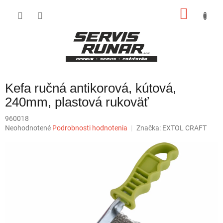
Prejsť
NÁKU
na
obsah
KOŠÍK
Kefa ručná antikorová, kútová,
240mm, plastová rukoväť
960018
Priemerné
Neohodnotené
Podrobnosti hodnotenia
Značka:
EXTOL CRAFT
hodnotenie
produktu
je
0,0
z
5
hviezdičiek.