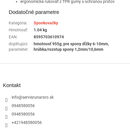
ergonomická rukoväť z TPR gumy s ochranou prstov
Dodatočné parametre
Kategória
:
Sponkovačky
Hmotnosť
:
1.04 kg
EAN
:
8595703610974
doplňujúci
hmotnosť 955g, pre spony dĺžky 6-10mm,
parameter
:
hrúbka/rozstup spony 1,2mm/10,6mm
Z
á
p
ä
Kontakt
t
i
info
@
servisrunarsro.sk
e
0948580056
0948580056
+421948580056