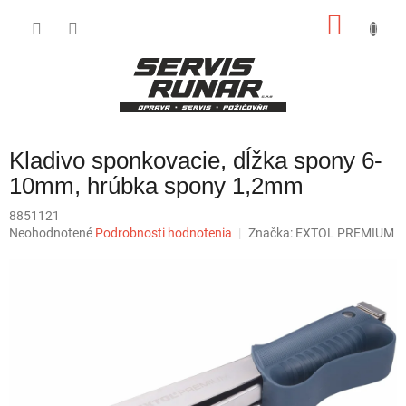
Prejsť
NÁKU
na
obsah
KOŠÍK
Kladivo sponkovacie, dĺžka spony 6-
10mm, hrúbka spony 1,2mm
8851121
Priemerné
Neohodnotené
Podrobnosti hodnotenia
Značka:
EXTOL PREMIUM
hodnotenie
produktu
je
0,0
z
5
hviezdičiek.