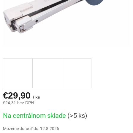
€29,90
/ ks
€24,31 bez DPH
Jednotková
Na centrálnom sklade
(>5 ks)
cena:
Môžeme doručiť do:
12.8.2026