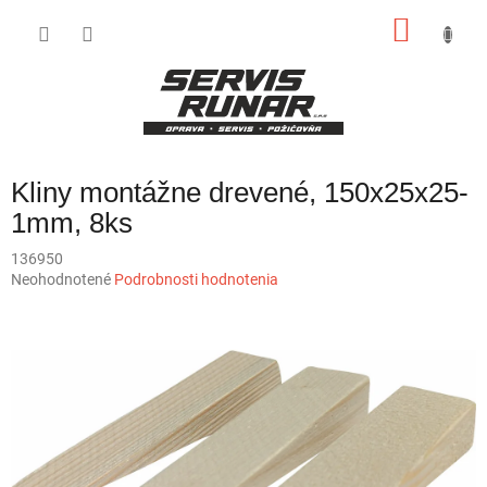
Prejsť
NÁKU
na
obsah
KOŠÍK
Kliny montážne drevené, 150x25x25-
1mm, 8ks
136950
Priemerné
Neohodnotené
Podrobnosti hodnotenia
hodnotenie
produktu
je
0,0
z
5
hviezdičiek.