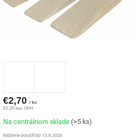
€2,70
/ ks
€2,20 bez DPH
Jednotková
Na centrálnom sklade
(>5 ks)
cena:
Môžeme doručiť do:
13.8.2026