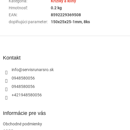
Kategória
:
Krížiky a kliny
Hmotnosť
:
0.2 kg
EAN
:
8592229369508
doplňujúci parameter
:
150x25x25-1mm, 8ks
Z
á
p
ä
Kontakt
t
i
info
@
servisrunarsro.sk
e
0948580056
0948580056
+421948580056
Informácie pre vás
Obchodné podmienky