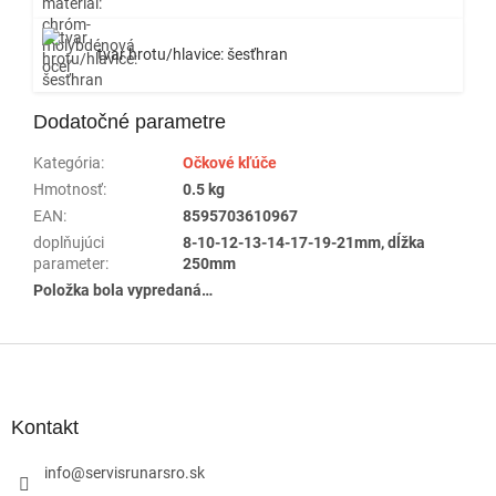
tvar hrotu/hlavice: šesťhran
Dodatočné parametre
Kategória
:
Očkové kľúče
Hmotnosť
:
0.5 kg
EAN
:
8595703610967
doplňujúci
8-10-12-13-14-17-19-21mm, dĺžka
parameter
:
250mm
Položka bola vypredaná…
Z
á
p
ä
Kontakt
t
i
info
@
servisrunarsro.sk