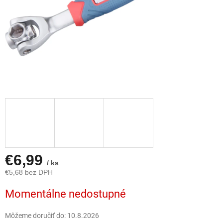
€6,99
/ ks
€5,68 bez DPH
Jednotková
Momentálne nedostupné
cena:
Môžeme doručiť do:
10.8.2026