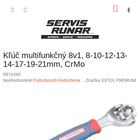
Prejsť
NÁKU
na
obsah
KOŠÍK
Kľúč multifunkčný 8v1, 8-10-12-13-
14-17-19-21mm, CrMo
8816390
Priemerné
Neohodnotené
Podrobnosti hodnotenia
Značka:
EXTOL PREMIUM
hodnotenie
produktu
je
0,0
z
5
hviezdičiek.