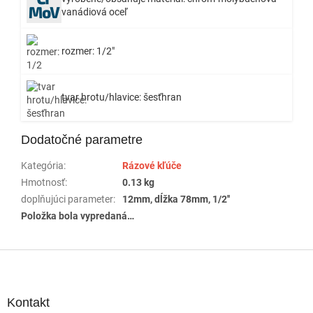
vanádiová oceľ
rozmer: 1/2"
tvar hrotu/hlavice: šesťhran
Dodatočné parametre
Kategória
:
Rázové kľúče
Hmotnosť
:
0.13 kg
doplňujúci parameter
:
12mm, dĺžka 78mm, 1/2''
Položka bola vypredaná…
Z
á
p
ä
Kontakt