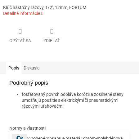
Kľúč nástrčný rázový, 1/2'', 12mm, FORTUM
Detailné informácie
OPÝTAŤ SA
ZDIEĽAŤ
Popis
Diskusia
Podrobný popis
fosfátovaný povrch odoláva korózii a zosilnené steny
umožňujú použitie s elektrickými či pneumatickými
rázovými uťahovačmi
Normy a vlastnosti
vyrobené/obsahuje materiál: chróm-molybdénová