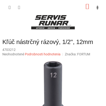
Prejsť
NÁKU
na
obsah
KOŠÍK
Kľúč nástrčný rázový, 1/2'', 12mm
4703212
Priemerné
Neohodnotené
Podrobnosti hodnotenia
Značka:
FORTUM
hodnotenie
produktu
je
0,0
z
5
hviezdičiek.