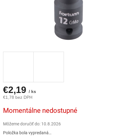
€2,19
/ ks
€1,78 bez DPH
Jednotková
Momentálne nedostupné
cena:
Môžeme doručiť do:
10.8.2026
Položka bola vypredaná…