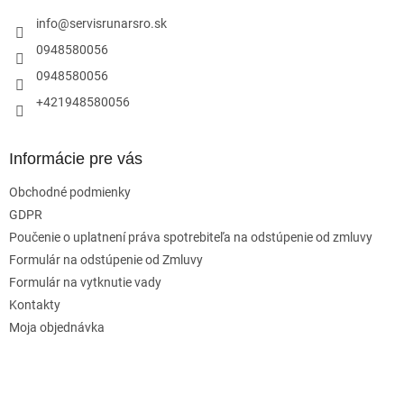
t
i
info
@
servisrunarsro.sk
e
0948580056
0948580056
+421948580056
Informácie pre vás
Obchodné podmienky
GDPR
Poučenie o uplatnení práva spotrebiteľa na odstúpenie od zmluvy
Formulár na odstúpenie od Zmluvy
Formulár na vytknutie vady
Kontakty
Moja objednávka