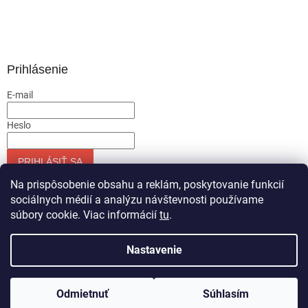
Prihlásenie
E-mail
Heslo
PRIHLÁSIŤ SA
Nová registrácia
Zabudnuté heslo
Na prispôsobenie obsahu a reklám, poskytovanie funkcií
sociálnych médií a analýzu návštevnosti používame
súbory cookie. Viac informácií
tu
.
Vytvoril Shoptet
Nastavenie
Copyright 2026
Servis-runar sro
. Všetky práva vyhradené.
Odmietnuť
Súhlasím
Upraviť nastavenie cookies