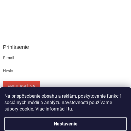
Prihlásenie
E-mail
Heslo
PRIHLÁSIŤ SA
Nová registrácia
Zabudnuté heslo
Na prispôsobenie obsahu a reklám, poskytovanie funkcií
sociálnych médií a analýzu návštevnosti používame
súbory cookie. Viac informácií
tu
.
Vytvoril Shoptet
Nastavenie