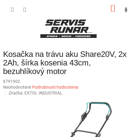
Prejsť
NÁKU
na
obsah
KOŠÍK
Kosačka na trávu aku Share20V, 2x
2Ah, šírka kosenia 43cm,
bezuhlíkový motor
8791902
Priemerné
Neohodnotené
Podrobnosti hodnotenia
hodnotenie
Značka:
EXTOL INDUSTRIAL
produktu
je
0,0
z
5
hviezdičiek.