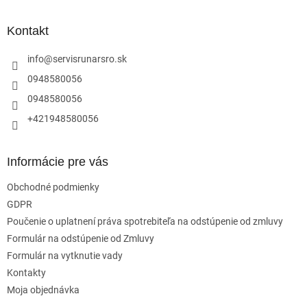
á
p
ä
Kontakt
t
i
info
@
servisrunarsro.sk
e
0948580056
0948580056
+421948580056
Informácie pre vás
Obchodné podmienky
GDPR
Poučenie o uplatnení práva spotrebiteľa na odstúpenie od zmluvy
Formulár na odstúpenie od Zmluvy
Formulár na vytknutie vady
Kontakty
Moja objednávka