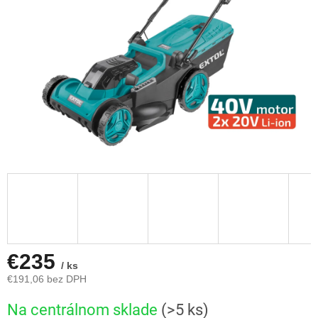
€235
/ ks
€191,06 bez DPH
Jednotková
Na centrálnom sklade
(>5 ks)
cena: