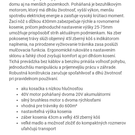
domu aj na menších pozemkoch. Poháňaná je bezuhlíkovým
motorom, ktorý má dlhšiu životnosť, vyšší výkon, menšiu
spotrebu elektrickej energie a zaisťuje vysoký krútiaci moment.
Žací nôž s dĺžkou 430mm zabezpečuje rýchle a rovnomerné
kosenie, pričom jednoduché nastavenie výšky 25-75mm
umožňuje prispôsobiť strih aktuálnym podmienkam. Na zber
pokosenej trávy slúži objemný 45l zberný kôš s indikátorom
naplnenia, na prirodzene vyživovanie trávnika zasa poslúži
mulčovacia funkcia. Ergonomické rukoväte s nastavením
sklonu a ľahký chod zvyšujú komfort aj pri dlhšom kosení.
Tichá prevádzka bez káblov a benzínu prináša voľnosť pohybu,
jednoduchšiu manipuláciu a príjemnejšiu prácu v záhrade.
Robustná konštrukcia zaručuje spoľahlivosť a dlhú životnosť
pri pravidelnom používaní.
aku kosačka s nízkou hlučnosťou
40V motor poháňaný dvoma 20V akumulátormi
silný brushless motor s dvoma rýchlosťami
vhodná pre trávniky do 600m²
nastaviteľná výška kosenia
záber kosenia 43cm a veľký 45l zberný kôš
veľké madlo a možnosť zložiť do kompaktných rozmerov
uľahčujú transport