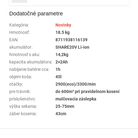
Dodatočné parametre
Kategória
:
Novinky
Hmotnosť
:
18.5 kg
EAN
:
8711938116139
akumulátor
:
SHARE20V Li-ion
hmotnosť s aku
:
14,2kg
kapacita akumulátora
:
2×2Ah
nabíjanie batérie cca
:
1h
objem koša
:
45l
otáčky
:
2900(eco)/3300/min
pre trávnik
:
do 600m² pri pravidelnom kosení
príslušenstvo
:
mulčovacia záslepka
výška sekania
:
25-75mm
záber kosenia
:
43cm
Z