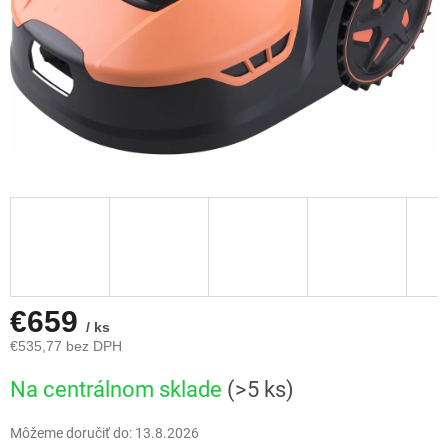
€659
/ ks
€535,77 bez DPH
Jednotková
Na centrálnom sklade
(>5 ks)
cena:
Môžeme doručiť do:
13.8.2026