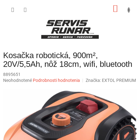
Prejsť
NÁKU
na
obsah
KOŠÍK
Kosačka robotická, 900m²,
20V/5,5Ah, nôž 18cm, wifi, bluetooth
8895651
Priemerné
Neohodnotené
Podrobnosti hodnotenia
Značka:
EXTOL PREMIUM
hodnotenie
produktu
je
0,0
z
5
hviezdičiek.