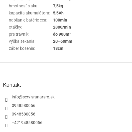
hmotnosť s aku
:
7,5kg
kapacita akumulátora
:
5,5Ah
nabíjanie batérie cca
:
100min
otáčky
:
2800/min
pre trávnik
:
do 900m²
výška sekania
:
20–60mm
záber kosenia
:
18cm
Z
á
p
ä
Kontakt
t
i
info
@
servisrunarsro.sk
e
0948580056
0948580056
+421948580056