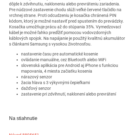
dôjde k zdvihnutiu, nakloneniu alebo prevráteniu zariadenia.
Pre núdzové zastavenie chodu slúži veľké červené tlačidlo na
vrchnej strane. Proti odcudzeniu je kosačka chránená PIN
kódom, ktorý je možné nastaviť pred spustením do prevádzky.
Kosačka umožňuje prácu až do stúpania 35%. Vymedzovací
kábel je možné ľahko predĺžiť pomocou vodovzdorných
káblových spojok. Na napájanie je použitý kvalitnú akumulátor
s článkami Samsung s vysokou životnosťou.
nastavenie času pre automatické kosenie
ovládanie manuálne, cez Bluetooth alebo WiFi
slovenská aplikácia pre Android aj iPhone s funkciou
mapovania, 4 miesta začiatku kosenia
nárazový senzor
žacia hlava s 3 výkyvnými čepieľkami
dažďový senzor
zastavenie pri zdvihnutí, naklonení alebo prevrátení
Na stiahnutie
Návod 8895651