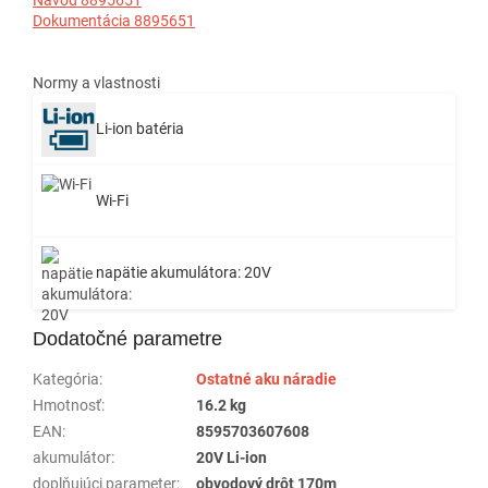
Dokumentácia 8895651
Normy a vlastnosti
Li-ion batéria
Wi-Fi
napätie akumulátora: 20V
Dodatočné parametre
Kategória
:
Ostatné aku náradie
Hmotnosť
:
16.2 kg
EAN
:
8595703607608
akumulátor
:
20V Li-ion
doplňujúci parameter
:
obvodový drôt 170m