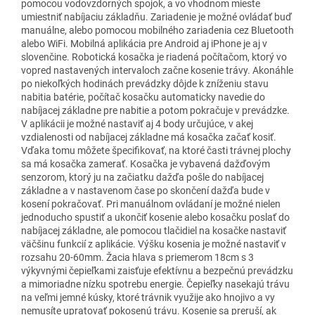
pomocou vodovzdorných spojok, a vo vhodnom mieste
umiestniť nabíjaciu základňu. Zariadenie je možné ovládať buď
manuálne, alebo pomocou mobilného zariadenia cez Bluetooth
alebo WiFi. Mobilná aplikácia pre Android aj iPhone je aj v
slovenčine. Robotická kosačka je riadená počítačom, ktorý vo
vopred nastavených intervaloch začne kosenie trávy. Akonáhle
po niekoľkých hodinách prevádzky dôjde k zníženiu stavu
nabitia batérie, počítač kosačku automaticky navedie do
nabíjacej základne pre nabitie a potom pokračuje v prevádzke.
V aplikácii je možné nastaviť aj 4 body určujúce, v akej
vzdialenosti od nabíjacej základne má kosačka začať kosiť.
Vďaka tomu môžete špecifikovať, na ktoré časti trávnej plochy
sa má kosačka zamerať. Kosačka je vybavená dažďovým
senzorom, ktorý ju na začiatku dažďa pošle do nabíjacej
základne a v nastavenom čase po skončení dažďa bude v
kosení pokračovať. Pri manuálnom ovládaní je možné nielen
jednoducho spustiť a ukončiť kosenie alebo kosačku poslať do
nabíjacej základne, ale pomocou tlačidiel na kosačke nastaviť
väčšinu funkcií z aplikácie. Výšku kosenia je možné nastaviť v
rozsahu 20-60mm. Žacia hlava s priemerom 18cm s 3
výkyvnými čepieľkami zaisťuje efektívnu a bezpečnú prevádzku
a mimoriadne nízku spotrebu energie. Čepieľky nasekajú trávu
na veľmi jemné kúsky, ktoré trávnik využije ako hnojivo a vy
nemusíte upratovať pokosenú trávu. Kosenie sa preruší, ak