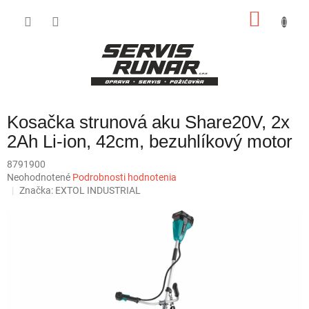
Prejsť
NÁKU
na
obsah
KOŠÍK
Kosačka strunová aku Share20V, 2x
2Ah Li-ion, 42cm, bezuhlíkový motor
8791900
Priemerné
Neohodnotené
Podrobnosti hodnotenia
hodnotenie
Značka:
EXTOL INDUSTRIAL
produktu
je
0,0
z
5
hviezdičiek.