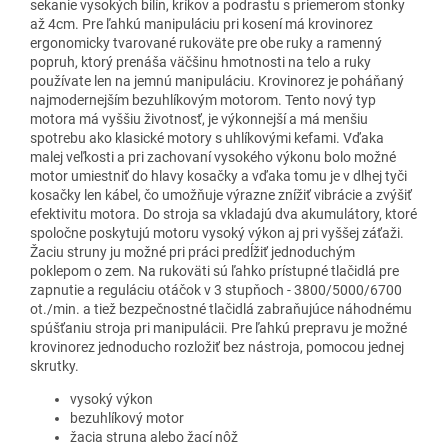
sekanie vysokých bilín, kríkov a podrastu s priemerom stonky
až 4cm. Pre ľahkú manipuláciu pri kosení má krovinorez
ergonomicky tvarované rukoväte pre obe ruky a ramenný
popruh, ktorý prenáša väčšinu hmotnosti na telo a ruky
používate len na jemnú manipuláciu. Krovinorez je poháňaný
najmodernejším bezuhlíkovým motorom. Tento nový typ
motora má vyššiu životnosť, je výkonnejší a má menšiu
spotrebu ako klasické motory s uhlíkovými kefami. Vďaka
malej veľkosti a pri zachovaní vysokého výkonu bolo možné
motor umiestniť do hlavy kosačky a vďaka tomu je v dlhej tyči
kosačky len kábel, čo umožňuje výrazne znížiť vibrácie a zvýšiť
efektivitu motora. Do stroja sa vkladajú dva akumulátory, ktoré
spoločne poskytujú motoru vysoký výkon aj pri vyššej záťaži.
Žaciu struny ju možné pri práci predĺžiť jednoduchým
poklepom o zem. Na rukoväti sú ľahko prístupné tlačidlá pre
zapnutie a reguláciu otáčok v 3 stupňoch - 3800/5000/6700
ot./min. a tiež bezpečnostné tlačidlá zabraňujúce náhodnému
spúšťaniu stroja pri manipulácii. Pre ľahkú prepravu je možné
krovinorez jednoducho rozložiť bez nástroja, pomocou jednej
skrutky.
vysoký výkon
bezuhlíkový motor
žacia struna alebo žací nôž