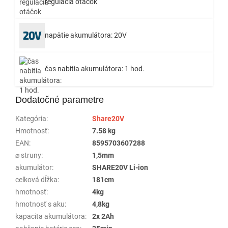
regulácia otáčok
napätie akumulátora: 20V
čas nabitia akumulátora: 1 hod.
Dodatočné parametre
Kategória
:
Share20V
Hmotnosť
:
7.58 kg
EAN
:
8595703607288
⌀ struny
:
1,5mm
akumulátor
:
SHARE20V Li-ion
celková dĺžka
:
181cm
hmotnosť
:
4kg
hmotnosť s aku
:
4,8kg
kapacita akumulátora
:
2x 2Ah