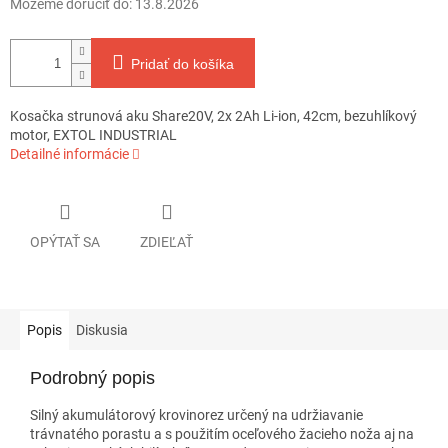
Môžeme doručiť do:
13.8.2026
Pridať do košíka
Kosačka strunová aku Share20V, 2x 2Ah Li-ion, 42cm, bezuhlíkový
motor, EXTOL INDUSTRIAL
Detailné informácie
OPÝTAŤ SA
ZDIEĽAŤ
Popis
Diskusia
Podrobný popis
Silný akumulátorový krovinorez určený na udržiavanie
trávnatého porastu a s použitím oceľového žacieho noža aj na