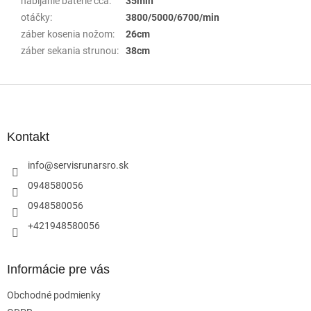
nabíjanie batérie cca
:
35min
otáčky
:
3800/5000/6700/min
záber kosenia nožom
:
26cm
záber sekania strunou
:
38cm
Z
á
p
ä
Kontakt
t
i
info
@
servisrunarsro.sk
e
0948580056
0948580056
+421948580056
Informácie pre vás
Obchodné podmienky