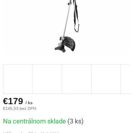
€179
/ ks
€145,53 bez DPH
Jednotková
Na centrálnom sklade
(3 ks)
cena: