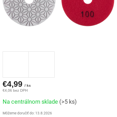
€4,99
/ ks
€4,06 bez DPH
Jednotková
Na centrálnom sklade
(>5 ks)
cena:
Môžeme doručiť do:
13.8.2026