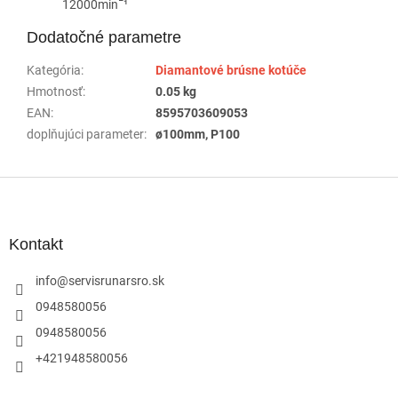
12000minˉ¹
Dodatočné parametre
Kategória
:
Diamantové brúsne kotúče
Hmotnosť
:
0.05 kg
EAN
:
8595703609053
doplňujúci parameter
:
ø100mm, P100
Z
á
p
ä
Kontakt
t
i
info
@
servisrunarsro.sk
e
0948580056
0948580056
+421948580056