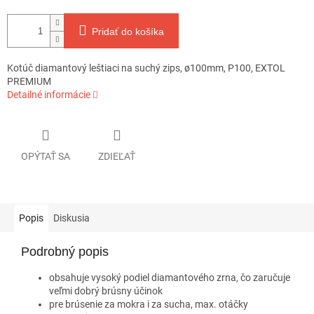
Pridať do košíka
Kotúč diamantový leštiaci na suchý zips, ø100mm, P100, EXTOL
PREMIUM
Detailné informácie
OPÝTAŤ SA
ZDIEĽAŤ
Popis
Diskusia
Podrobný popis
obsahuje vysoký podiel diamantového zrna, čo zaručuje
veľmi dobrý brúsny účinok
pre brúsenie za mokra i za sucha, max. otáčky