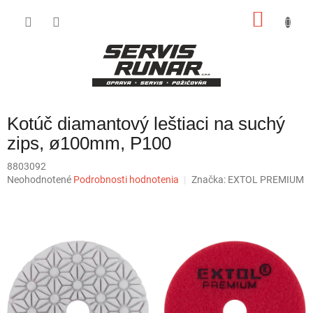
Prejsť
NÁKU
na
obsah
KOŠÍK
Kotúč diamantový leštiaci na suchý
zips, ø100mm, P100
8803092
Priemerné
Neohodnotené
Podrobnosti hodnotenia
Značka:
EXTOL PREMIUM
hodnotenie
produktu
je
0,0
z
5
hviezdičiek.