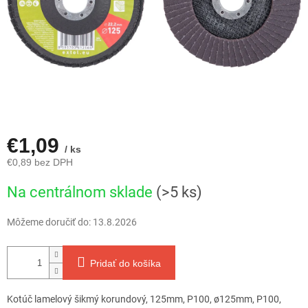
€1,09
/ ks
€0,89 bez DPH
Jednotková
Na centrálnom sklade
(>5 ks)
cena:
Môžeme doručiť do:
13.8.2026
Pridať do košíka
Kotúč lamelový šikmý korundový, 125mm, P100, ø125mm, P100,