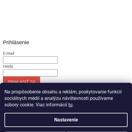
Prihlásenie
E-mail
Heslo
PRIHLÁSIŤ SA
Nová registrácia
Zabudnuté heslo
Na prispôsobenie obsahu a reklám, poskytovanie funkcií
sociálnych médií a analýzu návštevnosti používame
súbory cookie. Viac informácií
tu
.
Vytvoril Shoptet
Nastavenie