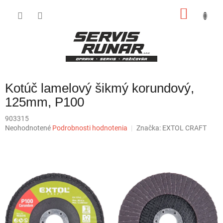
Prejsť
NÁKU
na
obsah
KOŠÍK
Kotúč lamelový šikmý korundový,
125mm, P100
903315
Priemerné
Neohodnotené
Podrobnosti hodnotenia
Značka:
EXTOL CRAFT
hodnotenie
produktu
je
0,0
z
5
hviezdičiek.