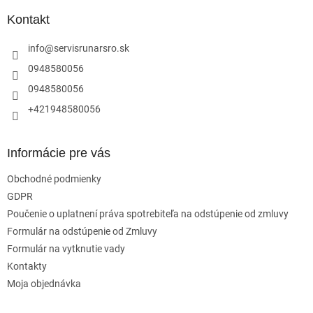
p
ä
Kontakt
t
i
info
@
servisrunarsro.sk
e
0948580056
0948580056
+421948580056
Informácie pre vás
Obchodné podmienky
GDPR
Poučenie o uplatnení práva spotrebiteľa na odstúpenie od zmluvy
Formulár na odstúpenie od Zmluvy
Formulár na vytknutie vady
Kontakty
Moja objednávka