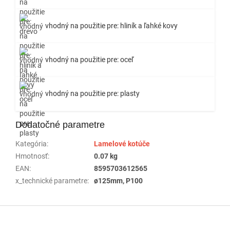
vhodný na použitie pre: hliník a ľahké kovy
vhodný na použitie pre: oceľ
vhodný na použitie pre: plasty
Dodatočné parametre
Kategória
:
Lamelové kotúče
Hmotnosť
:
0.07 kg
EAN
:
8595703612565
x_technické parametre
:
ø125mm, P100
Z
á