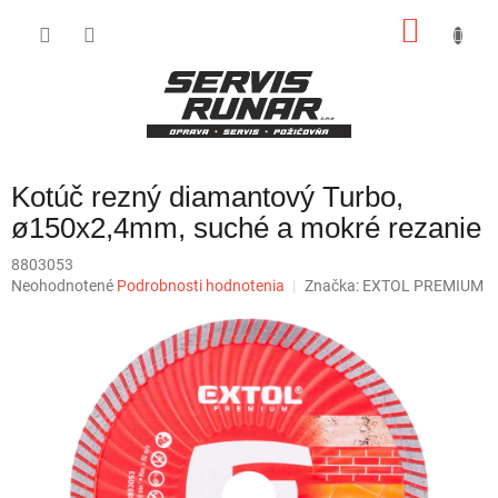
Prejsť
NÁKU
na
obsah
KOŠÍK
Kotúč rezný diamantový Turbo,
ø150x2,4mm, suché a mokré rezanie
8803053
Priemerné
Neohodnotené
Podrobnosti hodnotenia
Značka:
EXTOL PREMIUM
hodnotenie
produktu
je
0,0
z
5
hviezdičiek.