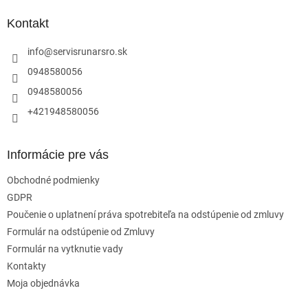
p
ä
Kontakt
t
i
info
@
servisrunarsro.sk
e
0948580056
0948580056
+421948580056
Informácie pre vás
Obchodné podmienky
GDPR
Poučenie o uplatnení práva spotrebiteľa na odstúpenie od zmluvy
Formulár na odstúpenie od Zmluvy
Formulár na vytknutie vady
Kontakty
Moja objednávka