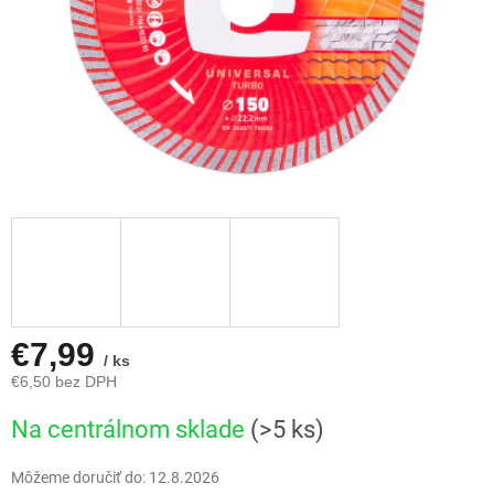
€7,99
/ ks
€6,50 bez DPH
Jednotková
Na centrálnom sklade
(>5 ks)
cena:
Môžeme doručiť do:
12.8.2026