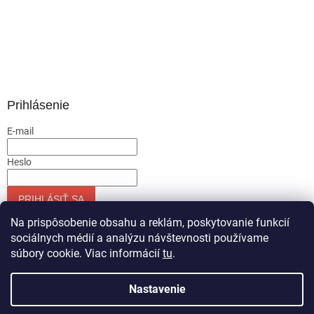
Prihlásenie
E-mail
Heslo
PRIHLÁSIŤ SA
Nová registrácia
Zabudnuté heslo
Na prispôsobenie obsahu a reklám, poskytovanie funkcií
sociálnych médií a analýzu návštevnosti používame
súbory cookie. Viac informácií
tu
.
Vytvoril Shoptet
Nastavenie