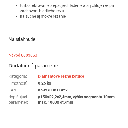
turbo rebrovanie zlepšuje chladenie a zrýchľuje rez pri
zachovaní hladkého rezu
na suché aj mokré rezanie
Na stiahnutie
Návod 8803053
Dodatočné parametre
Kategória
:
Diamantové rezné kotúče
Hmotnosť
:
0.25 kg
EAN
:
8595703611452
doplňujúci
ø150x22,2x2,4mm, výška segmentu 10mm,
parameter
:
max. 10000 ot./min
Z
á