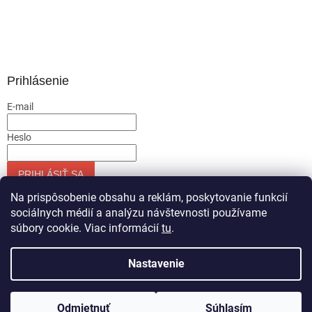
Prihlásenie
E-mail
Heslo
PRIHLÁSIŤ SA
Nová registrácia
Zabudnuté heslo
Na prispôsobenie obsahu a reklám, poskytovanie funkcií
sociálnych médií a analýzu návštevnosti používame
súbory cookie. Viac informácií
tu
.
Vytvoril Shoptet
Nastavenie
Copyright 2026
Servis-runar sro
. Všetky práva vyhradené.
Odmietnuť
Súhlasím
Upraviť nastavenie cookies