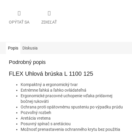
OPÝTAŤ SA
ZDIEĽAŤ
Popis
Diskusia
Podrobný popis
FLEX Uhlová brúska L 1100 125
Kompaktný a ergonomický tvar
Extrémne ľahká a ľahko ovládateľná
Ergonomické pracovné uchopenie vďaka prídavnej
bočnej rukoväti
Ochrana proti opätovnému spusteniu po výpadku prúdu
Pozvoľný rozbeh
Aretácia vretena
Posuvný spínač s aretáciou
Možnosť prenastavenia ochranného krytu bez použitia