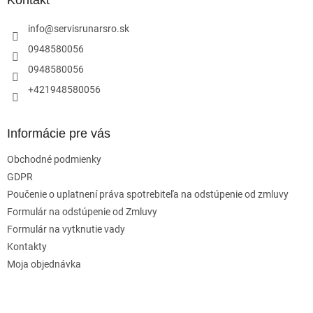
ä
Kontakt
t
i
info
@
servisrunarsro.sk
e
0948580056
0948580056
+421948580056
Informácie pre vás
Obchodné podmienky
GDPR
Poučenie o uplatnení práva spotrebiteľa na odstúpenie od zmluvy
Formulár na odstúpenie od Zmluvy
Formulár na vytknutie vady
Kontakty
Moja objednávka