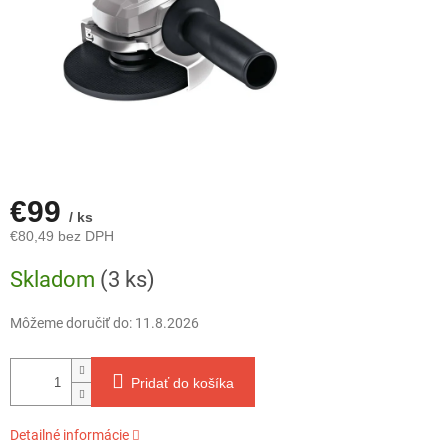
€99
/ ks
€80,49 bez DPH
Jednotková
Skladom
(3 ks)
cena:
Môžeme doručiť do:
11.8.2026
Pridať do košíka
Detailné informácie