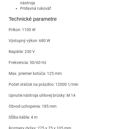
nástroja
Prídavná rukoväť
Technické parametre
Príkon: 1100 W
Výstupný výkon: 680 W
Napätie: 230 V
Frekvencia: 50/60 Hz
Max. priemer kotúča: 125 mm
Počet otáčok na prázdno: 12000 1/min
Upnutie nástroja uhlovej brúsky: M 14
Obvod uchopenia: 185 mm
Dĺžka kábla: 4 m
Rozmery dxšxv: 275 x 75 x 105 mm