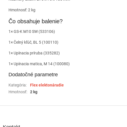
Hmotnosť: 2 kg
Čo obsahuje balenie?
1× GS-K M10 SW (533106)
1× Čelný kľúč, BL 5 (100110)
1× Upínacia príruba (335282)
1× Upínacia matica, M 14 (100080)
Dodatočné parametre
Kategória
:
Flex elektonáradie
Hmotnosť
:
2 kg
Z
á
p