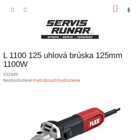
Prejsť
NÁKU
na
obsah
KOŠÍK
L 1100 125 uhlová brúska 125mm
1100W
532609
Priemerné
Neohodnotené
Podrobnosti hodnotenia
hodnotenie
produktu
je
0,0
z
5
hviezdičiek.