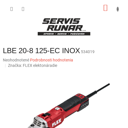
Prejsť
NÁKU
na
obsah
KOŠÍK
LBE 20-8 125-EC INOX
534019
Priemerné
Neohodnotené
Podrobnosti hodnotenia
hodnotenie
Značka:
FLEX elektonáradie
produktu
je
0,0
z
5
hviezdičiek.