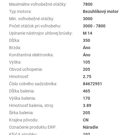
Maximálne voľnobežné otáčky
:
7800
Typ motora
:
Bezuhlíkový motor
Min. voľnobežné otáčky
:
3000
Počet otáčok pri voľnobehu
:
3000 - 7800
Upínanie nástrojov uhlovej brúsky
:
M 14
Dĺžka
:
350
Brzda
:
Áno
Konštantná elektronika
:
Áno
Výška
:
105
Obvod uchopenia
:
205
Hmotnosť
:
2.75
Číslo colného sadzobníka
:
84672951
Dĺžka balenia
:
465
Výška balenia
:
170
Hmotnosť balenia, stroj
:
3.89
Šírka balenia
:
205
Krajina pôvodu
:
CN
Označenie produktu ERP
:
Náradie
Kľúč k výrobku
:
102