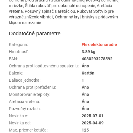
mriežke, Štíhla rukoväť pre dokonalé uchopenie, Aretácia
vretena, Posuvný spínač s aretáciou, Rukoväť SoftVib pre
výrazné zníženie vibrácií, Ochranný kryt brúsky s prídavným
klipom na rezanie
Dodatočné parametre
Kategória
:
Flex elektonáradie
Hmotnosť
:
3.89 kg
EAN
:
4030293278592
Ochrana proti opätovnému spusteniu
:
Áno
Balenie
:
Kartón
Baliaca jednotka
:
1
Ochrana proti preťaženiu
:
Áno
Monitorovanie teploty
:
Áno
Aretácia vretena
:
Áno
Pozvoľný rozbeh
:
Áno
Novinka v
:
2025-07-01
Novinka od
:
2025-04-09
Max. priemer kotúča
:
125