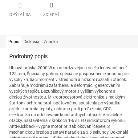
OPÝTAŤ SA
ZDIEĽAŤ
Popis
Diskusia
Značka
Podrobný popis
Uhlová brúska 2000 W na nehrdzavejúcu oceľ a legovanú oceľ,
125 mm, Špeciálny pohon: špeciálne prispôsobenie pohonu pre
vysoký krútiaci moment v strednom a nižšom rozsahu otáčok.
Zabraňuje modrému zafarbeniu a deformácii generovaním
vysokých teplôt, Bezuhlíkový motor s vyšším výkonom a
dlhšou životnosťou, Mikroprocesorová elektronika s mäkkým
štartom, ochrana proti opätovnému spusteniu po výpadku
prúdu, kontrola teploty, ochrana proti preťaženiu, CDC-
elektronika na udržiavanie konštantných otáčok, Variabilné
otáčky, nastaviteľná v krokoch 1-6 s LED indikátorom výkonu,
Anti-Kickback - vypne motor pri zablokovaní čepele, S
mechanickou brzdou zastaví náradie za 3,5 sekundy, Dokonalá
ochrana proti prachu vďaka odnímateľnej kovovej ochrannej