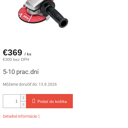
€369
/ ks
€300 bez DPH
Jednotková
5-10 prac.dní
cena:
Môžeme doručiť do:
13.8.2026
Pridať do košíka
Detailné informácie