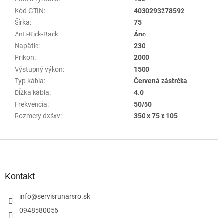
Kód GTIN
:
4030293278592
Šírka
:
75
Anti-Kick-Back
:
Áno
Napätie
:
230
Príkon
:
2000
Výstupný výkon
:
1500
Typ kábla
:
Červená zástrčka
Dĺžka kábla
:
4.0
Frekvencia
:
50/60
Rozmery dxšxv
:
350 x 75 x 105
Z
á
p
ä
Kontakt
t
i
info
@
servisrunarsro.sk
e
0948580056