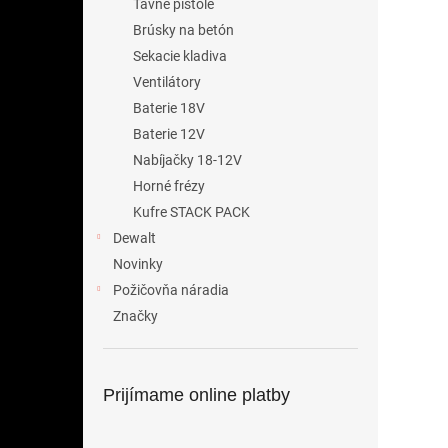
Tavné pištole
Brúsky na betón
Sekacie kladiva
Ventilátory
Baterie 18V
Baterie 12V
Nabíjačky 18-12V
Horné frézy
Kufre STACK PACK
Dewalt
Novinky
Požičovňa náradia
Značky
Prijímame online platby