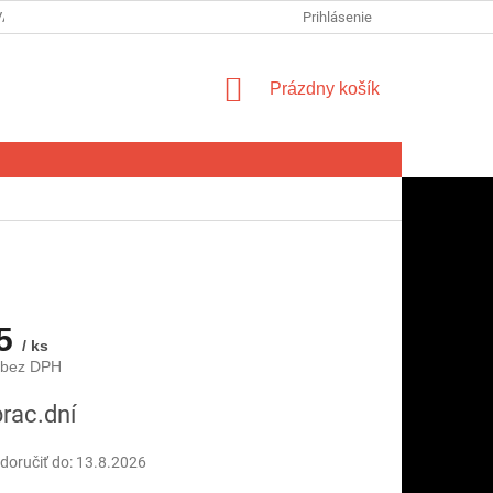
VA SPOTREBITEĽA NA ODSTÚPENIE OD ZMLUVY
Prihlásenie
FORMULÁR NA ODSTÚ
NÁKUPNÝ
Prázdny košík
KOŠÍK
95
/ ks
 bez DPH
ová
prac.dní
oručiť do:
13.8.2026