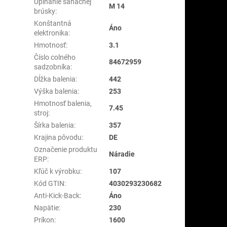
Upínanie sanačnej
M 14
brúsky
:
Konštantná
Áno
elektronika
:
Hmotnosť
:
3.1
Číslo colného
84672959
sadzobníka
:
Dĺžka balenia
:
442
Výška balenia
:
253
Hmotnosť balenia,
7.45
stroj
:
Šírka balenia
:
357
Krajina pôvodu
:
DE
Označenie produktu
Náradie
ERP
:
Kľúč k výrobku
:
107
Kód GTIN
:
4030293230682
Anti-Kick-Back
:
Áno
Napätie
:
230
Príkon
:
1600