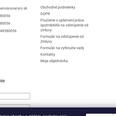
Obchodné podmienky
servisrunarsro.sk
GDPR
80056
Poučenie o uplatnení práva
80056
spotrebiteľa na odstúpenie od
zmluvy
48580056
Formulár na odstúpenie od
Zmluvy
Formulár na vytknutie vady
Kontakty
Moja objednávka
nie
SIŤ SA