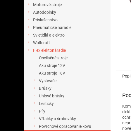
Motorové stroje
Autodoplnky
Príslušenstvo
Pneumatické náradie
Svietidlá a elektro
Wolfcraft
Flex elektonáradie
Oscilačné stroje
Aku stroje 12V
Aku stroje 18V
Popi
Vysávače
Brúsky
Pod
Uhlové brúsky
Leštičky
Komp
Píly
elek
ochr
Vŕtačky a šrobováky
nepr
Povrchové opracovanie kovu
nové