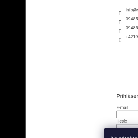
e
info
@
09485
09485
+4219
Prihláse
E-mail
Heslo
PRIHLÁ