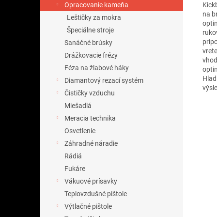
Kick
Opracovanie kameňa
na b
Leštičky za mokra
opti
Špeciálne stroje
ruko
prip
Sanáčné brúsky
vret
Drážkovacie frézy
vhod
Féza na žlabové háky
opti
Hlad
Diamantový rezací systém
výsl
Čističky vzduchu
Miešadlá
Meracia technika
Osvetlenie
Záhradné náradie
Rádiá
Fukáre
Vákuové prísavky
Teplovzdušné pištole
Výtlačné pištole