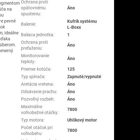
Ochrana proti
 segmentom
opätovnému
Áno
úča na
spusteniu
:
ou
re pevné
Kufrík systému
Balenie
:
mok
L-Boxx
m, Ideálne
Baliaca jednotka
:
1
 vďaka
Ochrana proti
 úberom.
Áno
preťaženiu
:
nomerný
Monitorovanie
Áno
teploty
:
Priemer kotúča
:
125
Typ spínača
:
Zapnuté/vypnuté
Aretácia vretena
:
Áno
Odsávanie prachu
:
Áno
Pozvoľný rozbeh
:
Áno
Maximálne
7800
voľnobežné otáčky
:
Typ motora
:
Uhlíkový motor
Počet otáčok pri
7800
voľnobehu
: