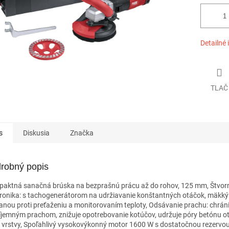
Detailné 
TLAČ
s
Diskusia
Značka
robný popis
aktná sanačná brúska na bezprašnú prácu až do rohov, 125 mm, Štvo
tronika: s tachogenerátorom na udržiavanie konštantných otáčok, mäkk
anou proti preťaženiu a monitorovaním teploty, Odsávanie prachu: chrán
íjemným prachom, znižuje opotrebovanie kotúčov, udržuje póry betónu o
 vrstvy, Spoľahlivý vysokovýkonný motor 1600 W s dostatočnou rezervou,