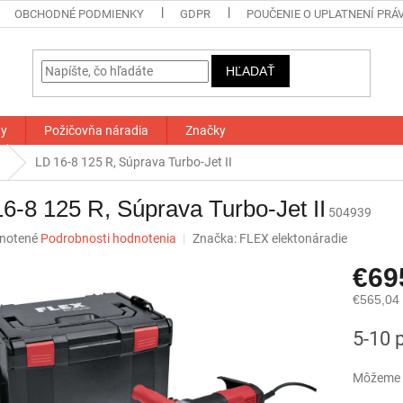
OBCHODNÉ PODMIENKY
GDPR
POUČENIE O UPLATNENÍ PRÁ
HĽADAŤ
ty
Požičovňa náradia
Značky
LD 16-8 125 R, Súprava Turbo-Jet II
6-8 125 R, Súprava Turbo-Jet II
504939
né
notené
Podrobnosti hodnotenia
Značka:
FLEX elektonáradie
nie
€6
u
€565,04
Jednotk
5-10 
cena:
iek.
Môžeme d