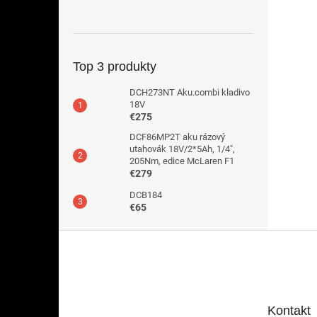
Top 3 produkty
DCH273NT Aku.combi kladivo
18V
€275
DCF86MP2T aku rázový
utahovák 18V/2*5Ah, 1/4",
205Nm, edice McLaren F1
€279
DCB184
€65
Z
á
p
ä
t
Kontakt
i