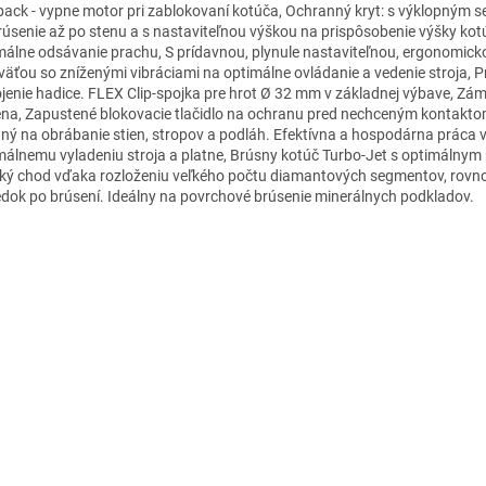
back - vypne motor pri zablokovaní kotúča, Ochranný kryt: s výklopným
rúsenie až po stenu a s nastaviteľnou výškou na prispôsobenie výšky kot
málne odsávanie prachu, S prídavnou, plynule nastaviteľnou, ergonomick
väťou so zníženými vibráciami na optimálne ovládanie a vedenie stroja, P
ojenie hadice. FLEX Clip-spojka pre hrot Ø 32 mm v základnej výbave, Zá
ena, Zapustené blokovacie tlačidlo na ochranu pred nechceným kontakto
ný na obrábanie stien, stropov a podláh. Efektívna a hospodárna práca
málnemu vyladeniu stroja a platne, Brúsny kotúč Turbo-Jet s optimálnym
ký chod vďaka rozloženiu veľkého počtu diamantových segmentov, rov
edok po brúsení. Ideálny na povrchové brúsenie minerálnych podkladov.