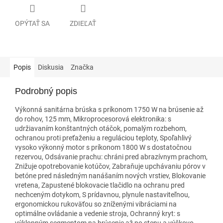
OPÝTAŤ SA
ZDIEĽAŤ
Popis
Diskusia
Značka
Podrobný popis
Výkonná sanitárna brúska s príkonom 1750 W na brúsenie až
do rohov, 125 mm, Mikroprocesorová elektronika: s
udržiavaním konštantných otáčok, pomalým rozbehom,
ochranou proti preťaženiu a reguláciou teploty, Spoľahlivý
vysoko výkonný motor s príkonom 1800 W s dostatočnou
rezervou, Odsávanie prachu: chráni pred abrazívnym prachom,
Znižuje opotrebovanie kotúčov, Zabraňuje upchávaniu pórov v
betóne pred následným nanášaním nových vrstiev, Blokovanie
vretena, Zapustené blokovacie tlačidlo na ochranu pred
nechceným dotykom, S prídavnou, plynule nastaviteľnou,
ergonomickou rukoväťou so zníženými vibráciami na
optimálne ovládanie a vedenie stroja, Ochranný kryt: s
výklopným segmentom na brúsenie až po stenu a výškovo