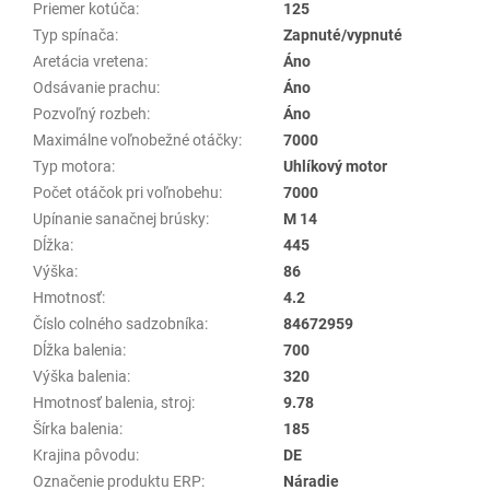
Priemer kotúča
:
125
Typ spínača
:
Zapnuté/vypnuté
Aretácia vretena
:
Áno
Odsávanie prachu
:
Áno
Pozvoľný rozbeh
:
Áno
Maximálne voľnobežné otáčky
:
7000
Typ motora
:
Uhlíkový motor
Počet otáčok pri voľnobehu
:
7000
Upínanie sanačnej brúsky
:
M 14
Dĺžka
:
445
Výška
:
86
Hmotnosť
:
4.2
Číslo colného sadzobníka
:
84672959
Dĺžka balenia
:
700
Výška balenia
:
320
Hmotnosť balenia, stroj
:
9.78
Šírka balenia
:
185
Krajina pôvodu
:
DE
Označenie produktu ERP
:
Náradie