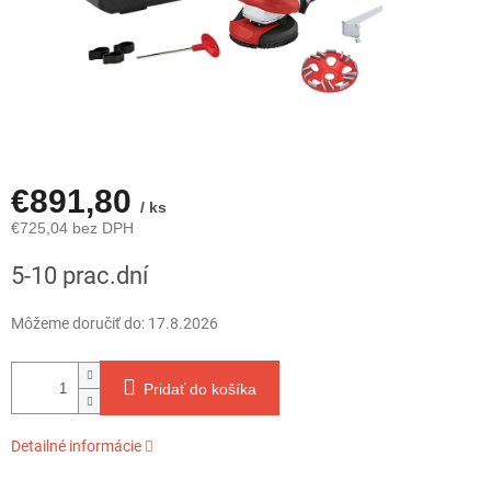
€891,80
/ ks
€725,04 bez DPH
Jednotková
5-10 prac.dní
cena:
Môžeme doručiť do:
17.8.2026
Pridať do košíka
Detailné informácie