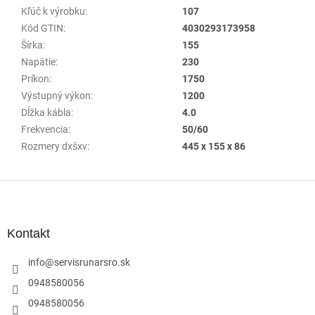
Kľúč k výrobku
:
107
Kód GTIN
:
4030293173958
Šírka
:
155
Napätie
:
230
Príkon
:
1750
Výstupný výkon
:
1200
Dĺžka kábla
:
4.0
Frekvencia
:
50/60
Rozmery dxšxv
:
445 x 155 x 86
Z
á
p
ä
Kontakt
t
i
info
@
servisrunarsro.sk
e
0948580056
0948580056