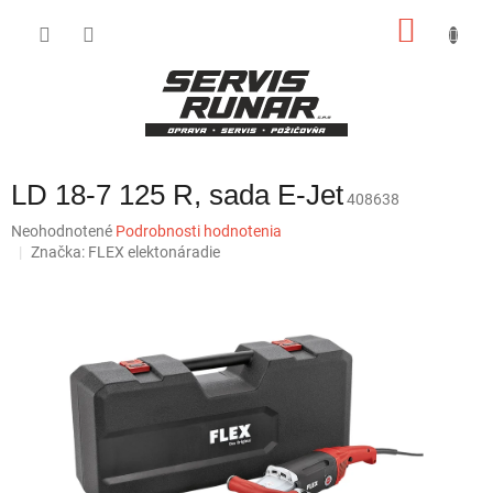
Prejsť
NÁKU
na
obsah
KOŠÍK
LD 18-7 125 R, sada E-Jet
408638
Priemerné
Neohodnotené
Podrobnosti hodnotenia
hodnotenie
Značka:
FLEX elektonáradie
produktu
je
0,0
z
5
hviezdičiek.