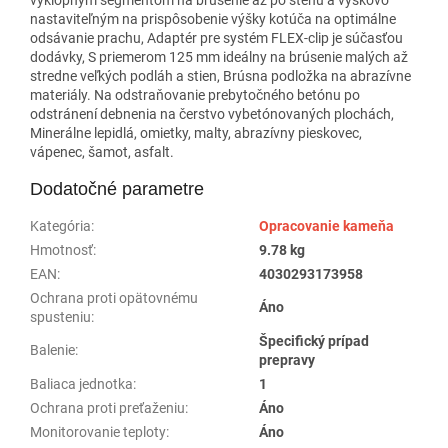
nastaviteľným na prispôsobenie výšky kotúča na optimálne
odsávanie prachu, Adaptér pre systém FLEX-clip je súčasťou
dodávky, S priemerom 125 mm ideálny na brúsenie malých až
stredne veľkých podláh a stien, Brúsna podložka na abrazívne
materiály. Na odstraňovanie prebytočného betónu po
odstránení debnenia na čerstvo vybetónovaných plochách,
Minerálne lepidlá, omietky, malty, abrazívny pieskovec,
vápenec, šamot, asfalt.
Dodatočné parametre
Kategória
:
Opracovanie kameňa
Hmotnosť
:
9.78 kg
EAN
:
4030293173958
Ochrana proti opätovnému
Áno
spusteniu
:
Špecifický prípad
Balenie
:
prepravy
Baliaca jednotka
:
1
Ochrana proti preťaženiu
:
Áno
Monitorovanie teploty
:
Áno