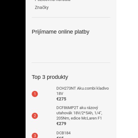
Značky
Prijímame online platby
Top 3 produkty
DCH273NT Aku.combi kladivo
18V
€275
DCF86MP2T aku rázový
utahovák 18V/2*5Ah, 1/4",
205Nm, edice McLaren F1
€279
DCB184