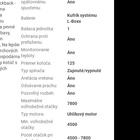
opätovnému
Áno
ickback -
spusteniu
:
 na
na
Kufrík systému
Balenie
:
ou
L-Boxx
Na pevné
Baliaca jednotka
:
1
ýbavy,
Ochrana proti
ým
Áno
preťaženiu
:
 Na lepšie
Monitorovanie
vrchových
Áno
teploty
:
 hospodárna
y kotúč s
Priemer kotúča
:
125
vých
Typ spínača
:
Zapnuté/vypnuté
Aretácia vretena
:
Áno
Odsávanie prachu
:
Áno
Pozvoľný rozbeh
:
Áno
Maximálne
7800
voľnobežné otáčky
:
Typ motora
:
Uhlíkový motor
Min. voľnobežné
4500
otáčky
:
Počet otáčok pri
4500 - 7800