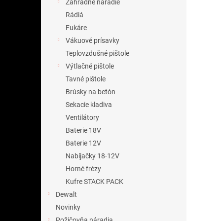
Záhradné náradie
Rádiá
Fukáre
Vákuové prísavky
Teplovzdušné pištole
Výtlačné pištole
Tavné pištole
Brúsky na betón
Sekacie kladiva
Ventilátory
Baterie 18V
Baterie 12V
Nabíjačky 18-12V
Horné frézy
Kufre STACK PACK
Dewalt
Novinky
Požičovňa náradia