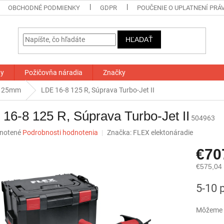
OBCHODNÉ PODMIENKY
GDPR
POUČENIE O UPLATNENÍ PRÁ
HĽADAŤ
ty
Požičovňa náradia
Značky
125mm
LDE 16-8 125 R, Súprava Turbo-Jet II
16-8 125 R, Súprava Turbo-Jet II
504963
né
notené
Podrobnosti hodnotenia
Značka:
FLEX elektonáradie
nie
€70
u
€575,04
Jednotk
5-10 
cena:
iek.
Môžeme d