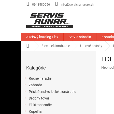
Prejsť
0948580056
info@servisrunarsro.sk
na
obsah
Akciový katalog Flex
Servis náradia
Kontak
Domov
Flex elektonáradie
Uhlové brúsky
B
LDE 
o
Preskočiť
č
Priemer
Kategórie
Neohod
kategórie
n
hodnote
ý
produkt
Ručné náradie
p
je
Záhrada
a
0,0
z
Príslušenstvo k elektronáradiu
n
5
e
Drobný tovar
hviezdič
l
Elektronáradie
Kúpelňa