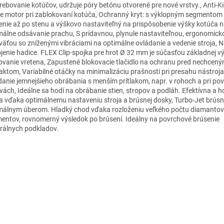
rebovanie kotúčov, udržuje póry betónu otvorené pre nové vrstvy., Anti-K
e motor pri zablokovaní kotúča, Ochranný kryt: s výklopným segmentom
enie až po stenu a výškovo nastaviteľný na prispôsobenie výšky kotúča 
málne odsávanie prachu, S prídavnou, plynule nastaviteľnou, ergonomick
väťou so zníženými vibráciami na optimálne ovládanie a vedenie stroja, 
ojenie hadice. FLEX Clip-spojka pre hrot Ø 32 mm je súčasťou základnej v
ovanie vretena, Zapustené blokovacie tlačidlo na ochranu pred nechcen
aktom, Variabilné otáčky na minimalizáciu prašnosti pri presahu nástroja,
danie jemnejšieho obrábania s menším prítlakom, napr. v rohoch a pri po
vách, Ideálne sa hodí na obrábanie stien, stropov a podláh. Efektívna a
a vďaka optimálnemu nastaveniu stroja a brúsnej dosky, Turbo-Jet brúsn
málnym úberom. Hladký chod vďaka rozloženiu veľkého počtu diamanto
entov, rovnomerný výsledok po brúsení. Ideálny na povrchové brúsenie
rálnych podkladov.