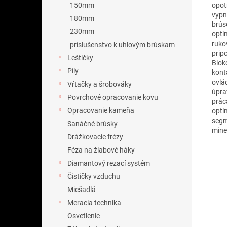
opot
150mm
vypn
180mm
brús
230mm
opti
ruko
príslušenstvo k uhlovým brúskam
prip
Leštičky
Blok
Píly
kont
ovlá
Vŕtačky a šrobováky
úpra
Povrchové opracovanie kovu
prác
Opracovanie kameňa
opti
segm
Sanáčné brúsky
mine
Drážkovacie frézy
Féza na žlabové háky
Diamantový rezací systém
Čističky vzduchu
Miešadlá
Meracia technika
Osvetlenie