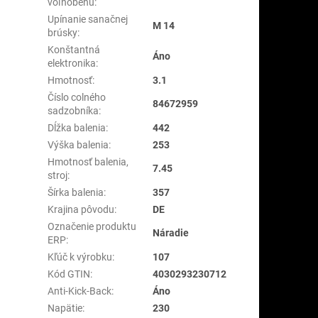
voľnobehu
:
Upínanie sanačnej
M 14
brúsky
:
Konštantná
Áno
elektronika
:
Hmotnosť
:
3.1
Číslo colného
84672959
sadzobníka
:
Dĺžka balenia
:
442
Výška balenia
:
253
Hmotnosť balenia,
7.45
stroj
:
Šírka balenia
:
357
Krajina pôvodu
:
DE
Označenie produktu
Náradie
ERP
:
Kľúč k výrobku
:
107
Kód GTIN
:
4030293230712
Anti-Kick-Back
:
Áno
Napätie
:
230