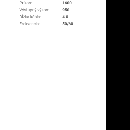
Príkon
:
1600
Výstupný výkon
:
950
Dĺžka kábla
:
4.0
Frekvencia
:
50/60