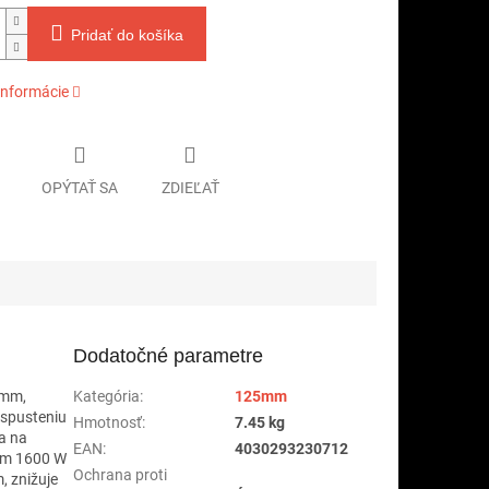
Pridať do košíka
informácie
OPÝTAŤ SA
ZDIEĽAŤ
Dodatočné parametre
 mm,
Kategória
:
125mm
 spusteniu
Hmotnosť
:
7.45 kg
ka na
EAN
:
4030293230712
nom 1600 W
Ochrana proti
, znižuje