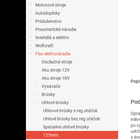
Motorové stroje
Autodoplnky
Príslušenstvo
Pneumatické náradie
Svietidlá a elektro
Wolfcraft
Flex elektonáradie
Oscilačné stroje
Aku stroje 12V
Aku stroje 18V
Popi
Vysávače
Brúsky
Pod
Uhlové brúsky
Uhlovvé brúsky s reg.otáčok
Opra
Uhlové brúsky bez reg.otáčok
mikr
po v
špecialne uhlové brúsky
udrž
125mm
s do