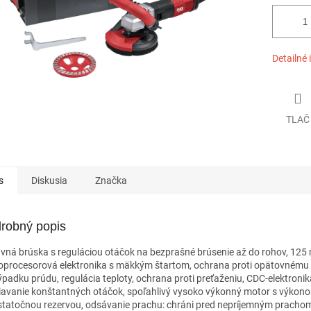
Detailné 
TLAČ
s
Diskusia
Značka
robný popis
vná brúska s reguláciou otáčok na bezprašné brúsenie až do rohov, 125
oprocesorová elektronika s mäkkým štartom, ochrana proti opätovnému
ýpadku prúdu, regulácia teploty, ochrana proti preťaženiu, CDC-elektroni
iavanie konštantných otáčok, spoľahlivý vysoko výkonný motor s výko
statočnou rezervou, odsávanie prachu: chráni pred nepríjemným prachom