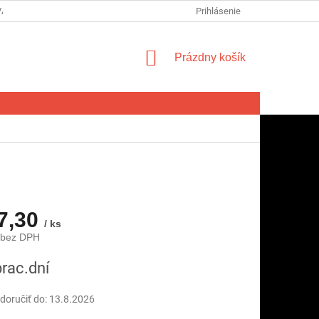
VA SPOTREBITEĽA NA ODSTÚPENIE OD ZMLUVY
Prihlásenie
FORMULÁR NA ODSTÚ
NÁKUPNÝ
Prázdny košík
KOŠÍK
7,30
/ ks
 bez DPH
ová
prac.dní
oručiť do:
13.8.2026