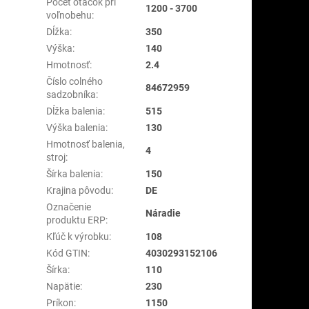
Počet otáčok pri
1200 - 3700
voľnobehu
:
Dĺžka
:
350
Výška
:
140
Hmotnosť
:
2.4
Číslo colného
84672959
sadzobníka
:
Dĺžka balenia
:
515
Výška balenia
:
130
Hmotnosť balenia,
4
stroj
:
Šírka balenia
:
150
Krajina pôvodu
:
DE
Označenie
Náradie
produktu ERP
:
Kľúč k výrobku
:
108
Kód GTIN
:
4030293152106
Šírka
:
110
Napätie
:
230
Príkon
:
1150