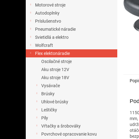
Motorové stroje
Autodoplnky
Príslušenstvo
Pneumatické náradie
Svietidlá a elektro
Wolfcraft
Flex elektonáradie
Oscilačné stroje
Aku stroje 12V
Aku stroje 18V
Popi
Vysávače
Brúsky
Pod
Uhlové brúsky
Leštičky
1150
Píly
mm, 
udrž
Vŕtačky a šrobováky
otáč
Povrchové opracovanie kovu
bezp