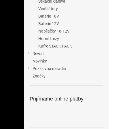
Sekacie kladiva
Ventilátory
Baterie 18V
Baterie 12V
Nabíjačky 18-12V
Horné frézy
Kufre STACK PACK
Dewalt
Novinky
Požičovňa náradia
Značky
Prijímame online platby