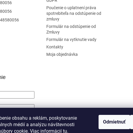
GDPR
80056
Poučenie o uplatnení práva
80056
spotrebiteľa na odstúpenie od
zmluvy
48580056
Formulár na odstúpenie od
Zmluvy
Formulár na vytknutie vady
Kontakty
Moja objednávka
nie
SIŤ SA
benie obsahu a reklám, poskytovanie
Odmietnuť
álnych médií a analýzu návštevnosti
trácia
Zabudnuté heslo
úbory cookie. Viac informácií
tu
.