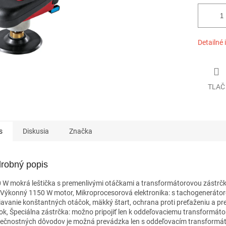
Detailné 
TLAČ
s
Diskusia
Značka
robný popis
 W mokrá leštička s premenlivými otáčkami a transformátorovou zástrč
Výkonný 1150 W motor, Mikroprocesorová elektronika: s tachogeneráto
iavanie konštantných otáčok, mäkký štart, ochrana proti preťaženiu a p
ok, Špeciálna zástrčka: možno pripojiť len k oddeľovaciemu transformáto
ečnostných dôvodov je možná prevádzka len s oddeľovacím transformá