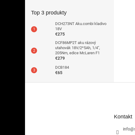
Top 3 produkty
DCH273NT Aku.combi kladivo
18V
€275
DCF86MP2T aku rázový
utahovák 18V/2*5Ah, 1/4",
205Nm, edice McLaren F1
€279
DCB184
€65
Z
á
p
ä
t
Kontakt
i
e
info
@