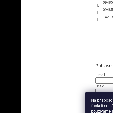
09485
09485
+4219
Prihláse
E-mail
Heslo
PRIHLÁ
Na prispôso
funkcií soci
Nová regis
používame s