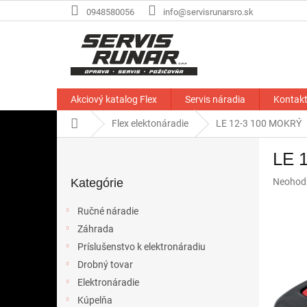
Prejsť
0948580056
info@servisrunarsro.sk
na
obsah
Akciový katalog Flex
Servis náradia
Kontak
Domov
Flex elektonáradie
LE 12-3 100 MOKRÝ
B
LE 
o
Preskočiť
č
Priemer
Kategórie
Neohod
kategórie
n
hodnote
ý
produkt
Ručné náradie
p
je
Záhrada
a
0,0
z
Príslušenstvo k elektronáradiu
n
5
e
Drobný tovar
hviezdič
l
Elektronáradie
Kúpelňa