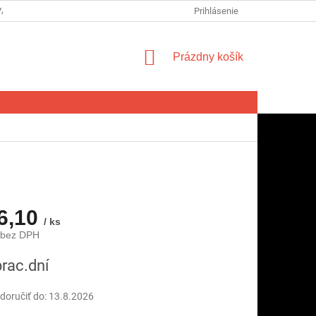
VA SPOTREBITEĽA NA ODSTÚPENIE OD ZMLUVY
Prihlásenie
FORMULÁR NA ODSTÚ
NÁKUPNÝ
Prázdny košík
KOŠÍK
6,10
/ ks
 bez DPH
ová
prac.dní
oručiť do:
13.8.2026