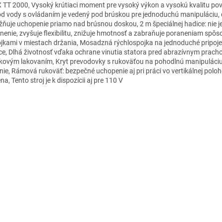
 TT 2000, Vysoký krútiaci moment pre vysoký výkon a vysokú kvalitu pov
od vody s ovládaním je vedený pod brúskou pre jednoduchú manipuláciu,
ňuje uchopenie priamo nad brúsnou doskou, 2 m špeciálnej hadice: nie j
nenie, zvyšuje flexibilitu, znižuje hmotnosť a zabraňuje poraneniam sp
ojkami v miestach držania, Mosadzná rýchlospojka na jednoduché pripoje
ce, Dlhá životnosť vďaka ochrane vinutia statora pred abrazívnym prac
kovým lakovaním, Kryt prevodovky s rukoväťou na pohodlnú manipuláciu
nie, Rámová rukoväť: bezpečné uchopenie aj pri práci vo vertikálnej polo
na, Tento stroj je k dispozícii aj pre 110 V