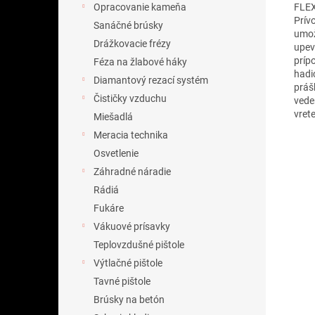
FLEX
Opracovanie kameňa
Prív
Sanáčné brúsky
umož
Drážkovacie frézy
upev
príp
Féza na žlabové háky
hadi
Diamantový rezací systém
práš
Čističky vzduchu
vede
vrete
Miešadlá
Meracia technika
Osvetlenie
Záhradné náradie
Rádiá
Fukáre
Vákuové prísavky
Teplovzdušné pištole
Výtlačné pištole
Tavné pištole
Brúsky na betón