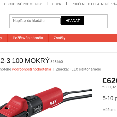
OBCHODNÉ PODMIENKY
GDPR
POUČENIE O UPLATNENÍ PRÁ
HĽADAŤ
ty
Požičovňa náradia
Značky
12-3 100 MOKRÝ
368660
né
notené
Podrobnosti hodnotenia
Značka:
FLEX elektonáradie
nie
€62
u
€509,02
Jednotk
5-10 
cena:
iek.
Môžeme d