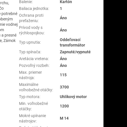
Balenie
:
Kartón
rchu,
 čo
Baliaca jednotka
:
1
e potrebné
Ochrana proti
Áno
ôsobeným
preťaženiu
:
nie vodnej
Prívod vody s
hom
Áno
rýchlospojkou
:
 a presné
Oddeľovací
he, Zámok
Typ upnutia
:
transformátor
Typ spínača
:
Zapnuté/vypnuté
Aretácia vretena
:
Áno
Pozvoľný rozbeh
:
Áno
Max. priemer
115
nástroja
:
Maximálne
3700
voľnobežné otáčky
:
Typ motora
:
Uhlíkový motor
Min. voľnobežné
1200
otáčky
:
Mokré upínanie
M 14
nástrojov
: