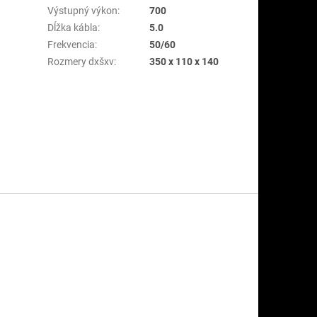
Výstupný výkon
:
700
Dĺžka kábla
:
5.0
Frekvencia
:
50/60
Rozmery dxšxv
:
350 x 110 x 140