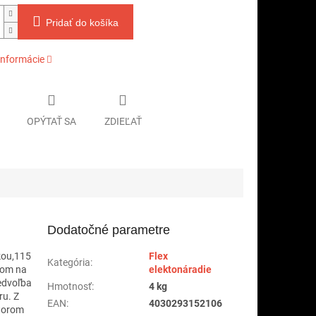
Pridať do košíka
informácie
OPÝTAŤ SA
ZDIEĽAŤ
Dodatočné parametre
kou,115
Flex
Kategória
:
rom na
elektonáradie
redvoľba
Hmotnosť
:
4 kg
ru. Z
EAN
:
4030293152106
torom