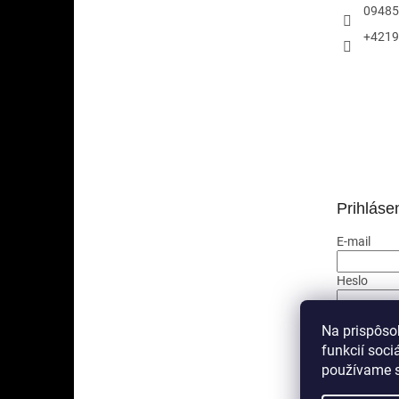
09485
+4219
Prihláse
E-mail
Heslo
PRIHLÁ
Na prispôso
funkcií soci
Nová regis
používame s