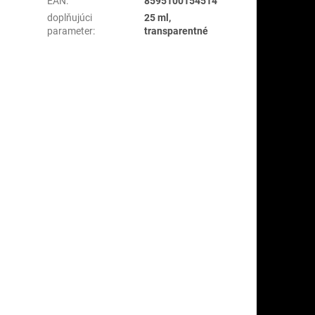
EAN
:
8595100154514
doplňujúci
25 ml,
parameter
:
transparentné