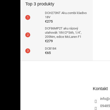
Top 3 produkty
DCH273NT Aku.combi kladivo
18V
€275
DCF86MP2T aku rázový
utahovák 18V/2*5Ah, 1/4",
205Nm, edice McLaren F1
€279
DCB184
€65
Z
á
p
ä
t
Kontakt
i
e
info
@
09485