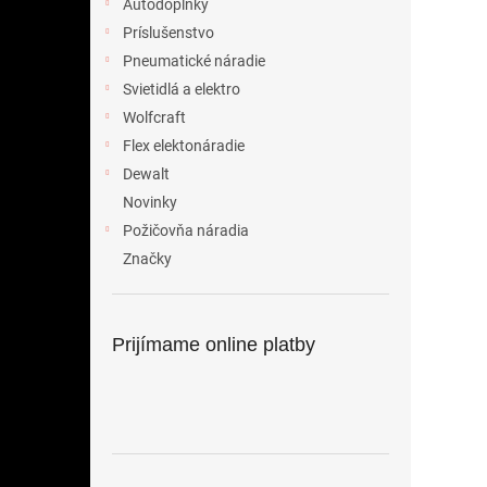
Autodoplnky
Príslušenstvo
Pneumatické náradie
Svietidlá a elektro
Wolfcraft
Flex elektonáradie
Dewalt
Novinky
Požičovňa náradia
Značky
Prijímame online platby