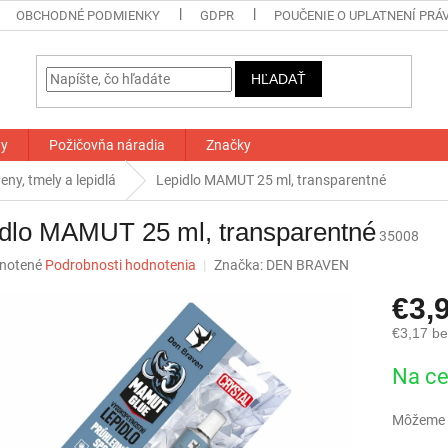
OBCHODNÉ PODMIENKY
GDPR
POUČENIE O UPLATNENÍ PRÁ
HĽADAŤ
ty
Požičovňa náradia
Značky
eny, tmely a lepidlá
Lepidlo MAMUT 25 ml, transparentné
idlo MAMUT 25 ml, transparentné
35008
né
notené
Podrobnosti hodnotenia
Značka:
DEN BRAVEN
nie
€3,
u
€3,17 b
Jednotk
Na ce
cena:
iek.
Môžeme d