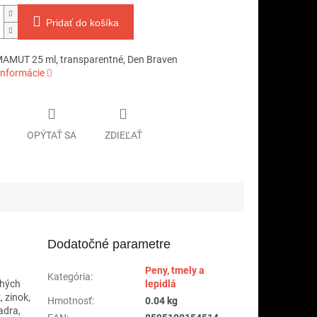
Pridať do košíka
MAMUT 25 ml, transparentné, Den Braven
informácie
OPÝTAŤ SA
ZDIEĽAŤ
Dodatočné parametre
Peny, tmely a
Kategória
:
ohých
lepidlá
, zinok,
Hmotnosť
:
0.04 kg
adra,