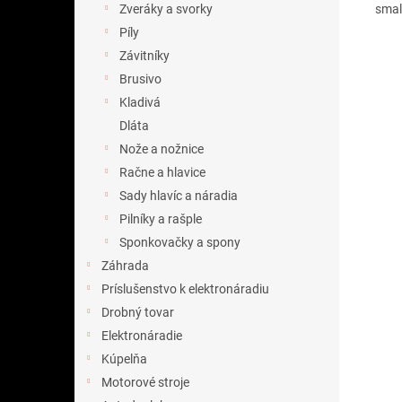
smal
Zveráky a svorky
Píly
Závitníky
Brusivo
Kladivá
Dláta
Nože a nožnice
Račne a hlavice
Sady hlavíc a náradia
Pilníky a rašple
Sponkovačky a spony
Záhrada
Príslušenstvo k elektronáradiu
Drobný tovar
Elektronáradie
Kúpelňa
Motorové stroje