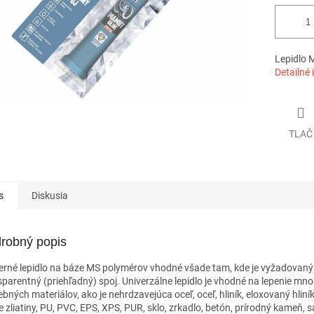
Lepidlo 
Detailné 
TLAČ
s
Diskusia
robný popis
rné lepidlo na báze MS polymérov vhodné všade tam, kde je vyžadovaný
sparentný (priehľadný) spoj. Univerzálne lepidlo je vhodné na lepenie mn
bných materiálov, ako je nehrdzavejúca oceľ, oceľ, hliník, eloxovaný hliník
e zliatiny, PU, PVC, EPS, XPS, PUR, sklo, zrkadlo, betón, prírodný kameň, s