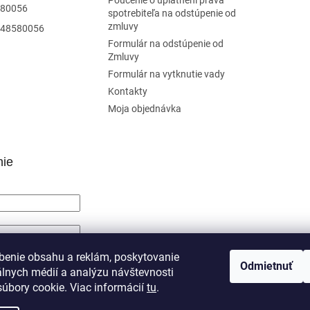
Poučenie o uplatnení práva
80056
spotrebiteľa na odstúpenie od
zmluvy
48580056
Formulár na odstúpenie od
Zmluvy
Formulár na vytknutie vady
Kontakty
Moja objednávka
nie
SIŤ SA
benie obsahu a reklám, poskytovanie
Odmietnuť
álnych médií a analýzu návštevnosti
trácia
Zabudnuté heslo
úbory cookie. Viac informácií
tu
.