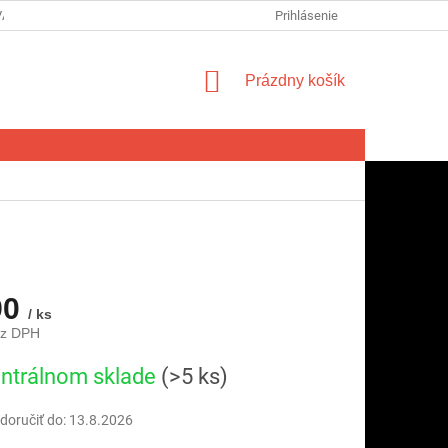
VA SPOTREBITEĽA NA ODSTÚPENIE OD ZMLUVY
Prihlásenie
FORMULÁR NA ODSTÚ
NÁKUPNÝ
Prázdny košík
KOŠÍK
90
/ ks
ez DPH
ová
ntrálnom sklade
(>5 ks)
oručiť do:
13.8.2026