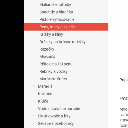
Maliarské potreby
Špachtle a hladítka
Pištole vytlačovacie
Peny, tmely a lepidlá
Krížiky a kliny
Držiaky na brúsne mriežky
Rezačky
Miešadlá
Pištole na PU penu
Rebríky a vozíky
Murárske šnúry
Popi
Meradlá
Kartáče
Pod
Kľúče
Vodoinštalačné náradie
Mode
tran
Skrutkovače a bity
stave
Sekáče a priebojníky
rôzn