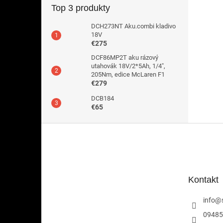
Top 3 produkty
DCH273NT Aku.combi kladivo
18V
€275
DCF86MP2T aku rázový
utahovák 18V/2*5Ah, 1/4",
205Nm, edice McLaren F1
€279
DCB184
€65
Z
á
p
ä
t
Kontakt
i
e
info
@
09485