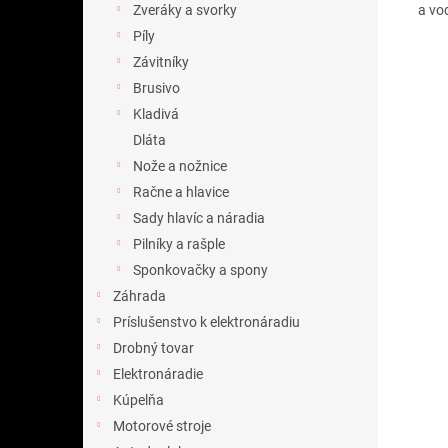
a vo
Zveráky a svorky
Píly
Závitníky
Brusivo
Kladivá
Dláta
Nože a nožnice
Račne a hlavice
Sady hlavíc a náradia
Pilníky a rašple
Sponkovačky a spony
Záhrada
Príslušenstvo k elektronáradiu
Drobný tovar
Elektronáradie
Kúpelňa
Motorové stroje