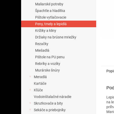
Maliarské potreby
Špachtle a hladítka
Pištole vytlačovacie
Peny, tmely a lepidlá
Krížiky a kliny
Držiaky na brúsne mriežky
Rezačky
Miešadlá
Pištole na PU penu
Rebríky a vozíky
Murárske šnúry
Popi
Meradlá
Kartáče
Pod
Kľúče
Vodoinštalačné náradie
Lepi
na l
Skrutkovače a bity
priľ
Sekáče a priebojníky
Mani