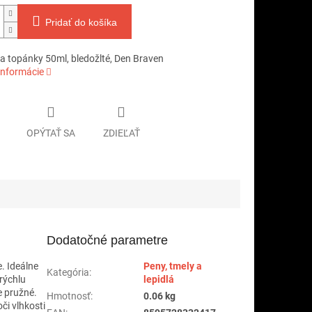
Pridať do košíka
na topánky 50ml, bledožlté, Den Braven
informácie
OPÝTAŤ SA
ZDIEĽAŤ
Dodatočné parametre
. Ideálne
Peny, tmely a
Kategória
:
rýchlu
lepidlá
e pružné.
Hmotnosť
:
0.06 kg
či vlhkosti