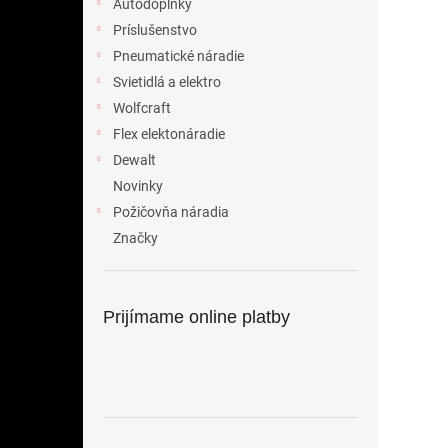
Autodoplnky
Príslušenstvo
Pneumatické náradie
Svietidlá a elektro
Wolfcraft
Flex elektonáradie
Dewalt
Novinky
Požičovňa náradia
Značky
Prijímame online platby