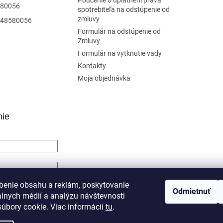
Poučenie o uplatnení práva
80056
spotrebiteľa na odstúpenie od
zmluvy
48580056
Formulár na odstúpenie od
Zmluvy
Formulár na vytknutie vady
Kontakty
Moja objednávka
nie
SIŤ SA
benie obsahu a reklám, poskytovanie
Odmietnuť
álnych médií a analýzu návštevnosti
trácia
Zabudnuté heslo
úbory cookie. Viac informácií
tu
.