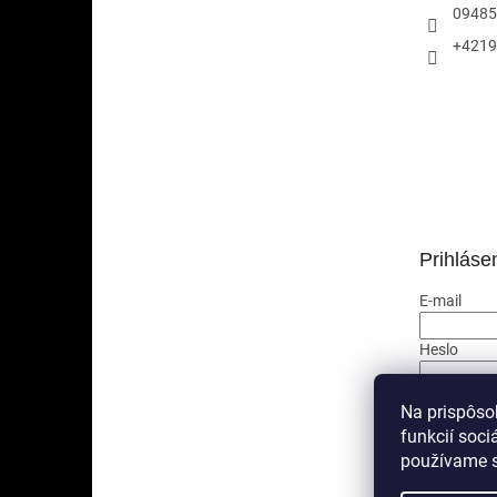
09485
+4219
Prihláse
E-mail
Heslo
PRIHLÁ
Na prispôso
funkcií soci
Nová regis
používame s