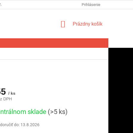
VA SPOTREBITEĽA NA ODSTÚPENIE OD ZMLUVY
Prihlásenie
FORMULÁR NA ODSTÚ
NÁKUPNÝ
Prázdny košík
KOŠÍK
55
/ ks
ez DPH
ová
ntrálnom sklade
(>5 ks)
oručiť do:
13.8.2026