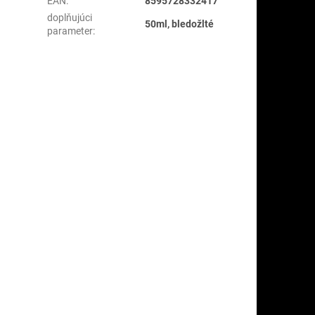
EAN
:
8595728332417
doplňujúci
50ml, bledožlté
parameter
: