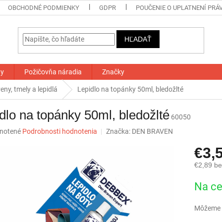
OBCHODNÉ PODMIENKY
GDPR
POUČENIE O UPLATNENÍ PRÁ
HĽADAŤ
ty
Požičovňa náradia
Značky
eny, tmely a lepidlá
Lepidlo na topánky 50ml, bledožlté
dlo na topánky 50ml, bledožlté
60050
né
notené
Podrobnosti hodnotenia
Značka:
DEN BRAVEN
nie
€3,
u
€2,89 b
Jednotk
Na ce
cena:
iek.
Môžeme d