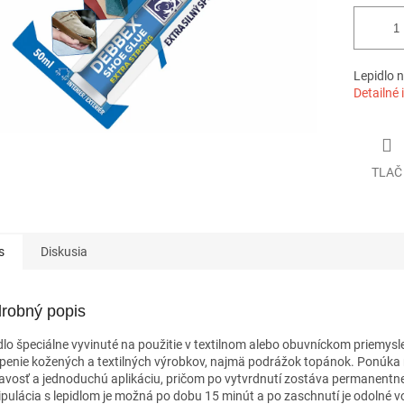
Lepidlo 
Detailné 
TLAČ
s
Diskusia
robný popis
dlo špeciálne vyvinuté na použitie v textilnom alebo obuvníckom priemysle
epenie kožených a textilných výrobkov, najmä podrážok topánok. Ponúka 
navosť a jednoduchú aplikáciu, pričom po vytvrdnutí zostáva permanentn
pulácia s lepidlom je možná po dobu 15 minút a po zaschnutí je odolné vo