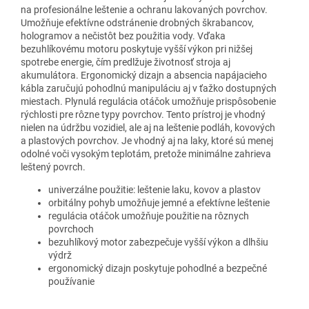
na profesionálne leštenie a ochranu lakovaných povrchov.
Umožňuje efektívne odstránenie drobných škrabancov,
hologramov a nečistôt bez použitia vody. Vďaka
bezuhlíkovému motoru poskytuje vyšší výkon pri nižšej
spotrebe energie, čím predlžuje životnosť stroja aj
akumulátora. Ergonomický dizajn a absencia napájacieho
kábla zaručujú pohodlnú manipuláciu aj v ťažko dostupných
miestach. Plynulá regulácia otáčok umožňuje prispôsobenie
rýchlosti pre rôzne typy povrchov. Tento prístroj je vhodný
nielen na údržbu vozidiel, ale aj na leštenie podláh, kovových
a plastových povrchov. Je vhodný aj na laky, ktoré sú menej
odolné voči vysokým teplotám, pretože minimálne zahrieva
leštený povrch.
univerzálne použitie: leštenie laku, kovov a plastov
orbitálny pohyb umožňuje jemné a efektívne leštenie
regulácia otáčok umožňuje použitie na rôznych
povrchoch
bezuhlíkový motor zabezpečuje vyšší výkon a dlhšiu
výdrž
ergonomický dizajn poskytuje pohodlné a bezpečné
používanie