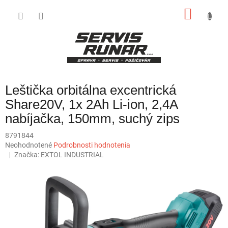
Prejsť
NÁKU
na
obsah
KOŠÍK
Leštička orbitálna excentrická
Share20V, 1x 2Ah Li-ion, 2,4A
nabíjačka, 150mm, suchý zips
8791844
Priemerné
Neohodnotené
Podrobnosti hodnotenia
hodnotenie
Značka:
EXTOL INDUSTRIAL
produktu
je
0,0
z
5
hviezdičiek.