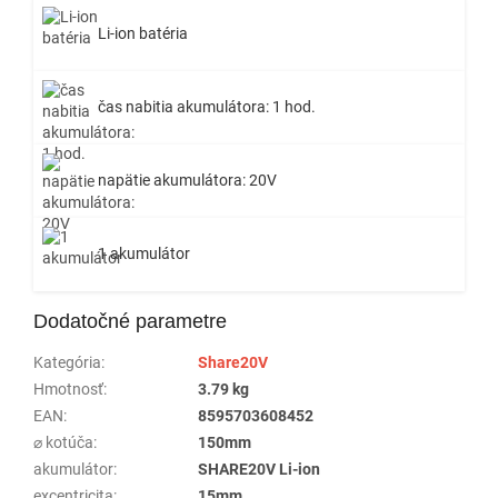
Li-ion batéria
čas nabitia akumulátora: 1 hod.
napätie akumulátora: 20V
1 akumulátor
Dodatočné parametre
Kategória
:
Share20V
Hmotnosť
:
3.79 kg
EAN
:
8595703608452
⌀ kotúča
:
150mm
akumulátor
:
SHARE20V Li-ion
excentricita
:
15mm