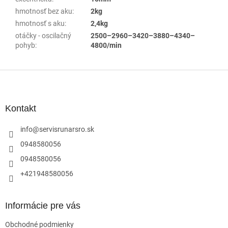
hmotnosť bez aku
:
2kg
hmotnosť s aku
:
2,4kg
otáčky - oscilačný
2500–2960–3420–3880–4340–
pohyb
:
4800/min
Z
á
p
ä
Kontakt
t
i
info
@
servisrunarsro.sk
e
0948580056
0948580056
+421948580056
Informácie pre vás
Obchodné podmienky