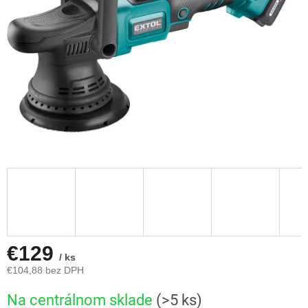
€129
/ ks
€104,88 bez DPH
Jednotková
Na centrálnom sklade
(>5 ks)
cena: