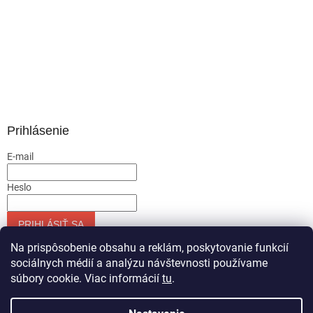
Prihlásenie
E-mail
Heslo
PRIHLÁSIŤ SA
Nová registrácia
Zabudnuté heslo
Na prispôsobenie obsahu a reklám, poskytovanie funkcií
sociálnych médií a analýzu návštevnosti používame
súbory cookie. Viac informácií
tu
.
Vytvoril Shoptet