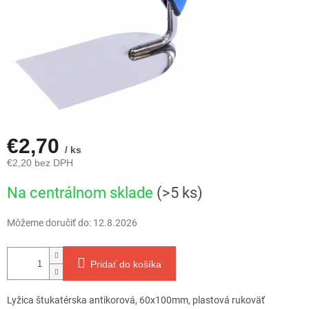
€2,70
/ ks
€2,20 bez DPH
Jednotková
Na centrálnom sklade
(>5 ks)
cena:
Môžeme doručiť do:
12.8.2026
Pridať do košíka
Lyžica štukatérska antikorová, 60x100mm, plastová rukoväť