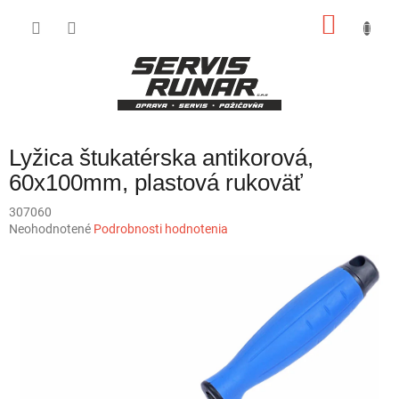
Prejsť
NÁKU
na
obsah
KOŠÍK
Lyžica štukatérska antikorová,
60x100mm, plastová rukoväť
307060
Priemerné
Neohodnotené
Podrobnosti hodnotenia
hodnotenie
produktu
je
0,0
z
5
hviezdičiek.