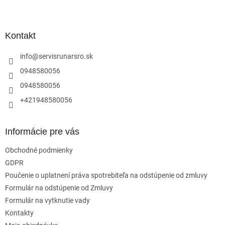
Z
á
p
ä
Kontakt
t
i
info
@
servisrunarsro.sk
e
0948580056
0948580056
+421948580056
Informácie pre vás
Obchodné podmienky
GDPR
Poučenie o uplatnení práva spotrebiteľa na odstúpenie od zmluvy
Formulár na odstúpenie od Zmluvy
Formulár na vytknutie vady
Kontakty