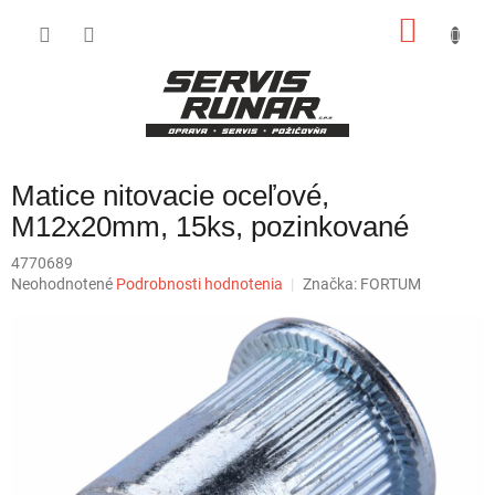
Prejsť
NÁKU
na
obsah
KOŠÍK
Matice nitovacie oceľové,
M12x20mm, 15ks, pozinkované
4770689
Priemerné
Neohodnotené
Podrobnosti hodnotenia
Značka:
FORTUM
hodnotenie
produktu
je
0,0
z
5
hviezdičiek.