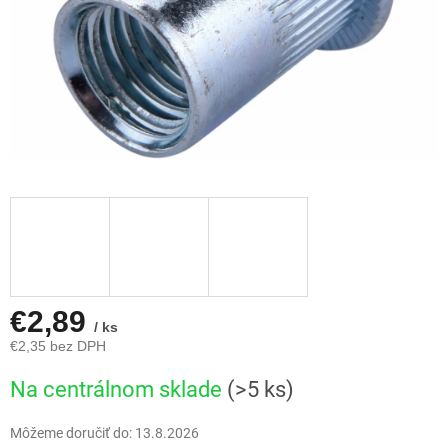
€2,89
/ ks
€2,35 bez DPH
Jednotková
Na centrálnom sklade
(>5 ks)
cena:
Môžeme doručiť do:
13.8.2026