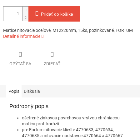
Pridať do košíka
Matice nitovacie oceľové, M12x20mm, 15ks, pozinkované, FORTUM
Detailné informácie
OPÝTAŤ SA
ZDIEĽAŤ
Popis
Diskusia
Podrobný popis
ošetrené zinkovou povrchovou vrstvou chrániacou
maticu proti korózii
pre Fortum nitovacie kliešte 4770633, 4770634,
4770635 a nitovacie nadstavce 4770664 a 4770667