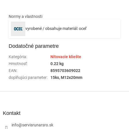
Normy a vlastnosti
vyrobené / obsahuje materiál: oceľ
Dodatočné parametre
Kategória
:
Nitovacie kliešte
Hmotnosť
:
0.22 kg
EAN
:
8595703609022
doplňujúci parameter
:
15ks, M12x20mm
Z
á
p
ä
Kontakt
t
i
info
@
servisrunarsro.sk