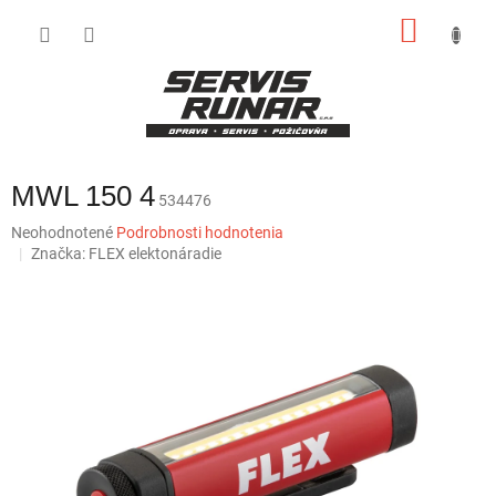
Prejsť
NÁKU
na
obsah
KOŠÍK
MWL 150 4
534476
Priemerné
Neohodnotené
Podrobnosti hodnotenia
hodnotenie
Značka:
FLEX elektonáradie
produktu
je
0,0
z
5
hviezdičiek.