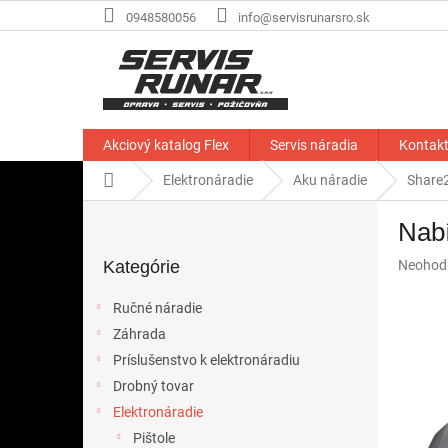
Prejsť
0948580056
info@servisrunarsro.sk
na
obsah
Akciový katalog Flex
Servis náradia
Kontak
Domov
Elektronáradie
Aku náradie
Share
B
Nabí
o
Preskočiť
č
Priemer
Kategórie
Neohod
kategórie
n
hodnote
ý
produkt
Ručné náradie
p
je
Záhrada
a
0,0
z
Príslušenstvo k elektronáradiu
n
5
e
Drobný tovar
hviezdič
l
Elektronáradie
Pištole