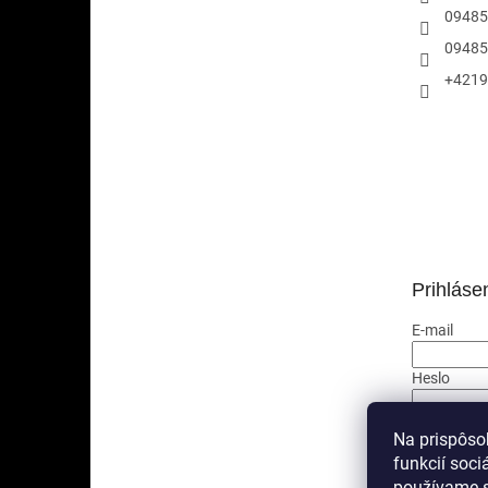
09485
09485
+4219
Prihláse
E-mail
Heslo
PRIHLÁ
Na prispôso
funkcií soci
Nová regis
používame s