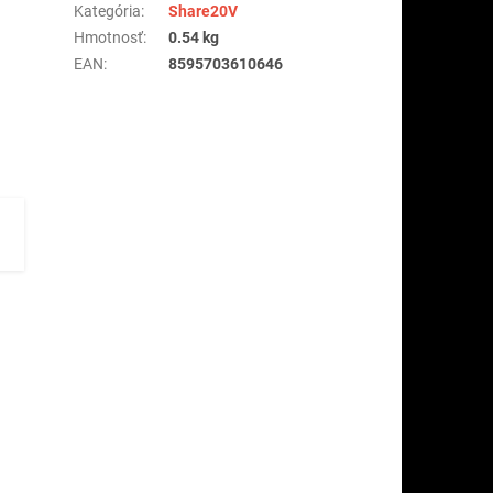
Kategória
:
Share20V
Hmotnosť
:
0.54 kg
EAN
:
8595703610646