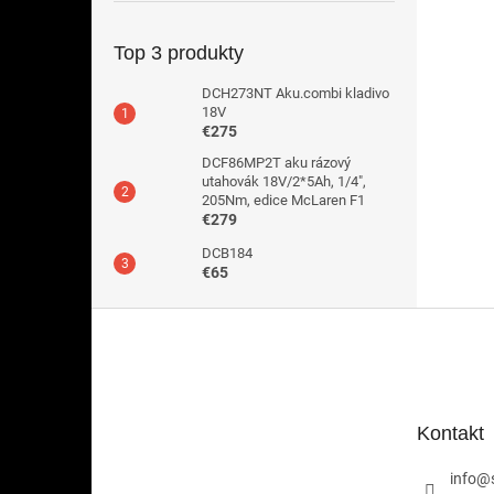
Top 3 produkty
DCH273NT Aku.combi kladivo
18V
€275
DCF86MP2T aku rázový
utahovák 18V/2*5Ah, 1/4",
205Nm, edice McLaren F1
€279
DCB184
€65
Z
á
p
ä
t
Kontakt
i
e
info
@