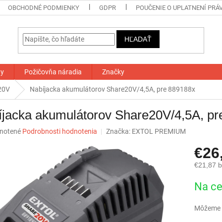
OBCHODNÉ PODMIENKY
GDPR
POUČENIE O UPLATNENÍ PRÁ
HĽADAŤ
ty
Požičovňa náradia
Značky
20V
Nabíjacka akumulátorov Share20V/4,5A, pre 889188x
jacka akumulátorov Share20V/4,5A, pr
né
notené
Podrobnosti hodnotenia
Značka:
EXTOL PREMIUM
nie
€26
u
€21,87 
Jednotk
Na ce
cena:
iek.
Môžeme d