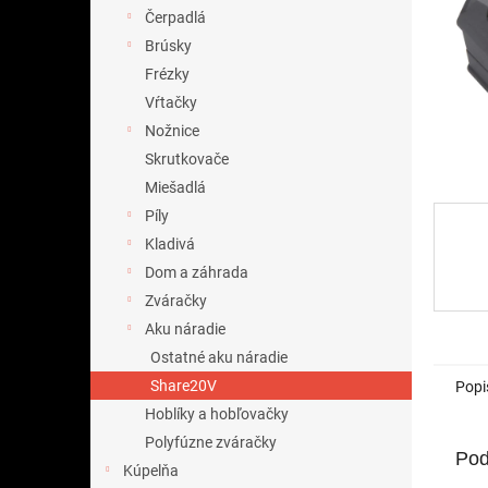
Čerpadlá
Brúsky
Frézky
Vŕtačky
Nožnice
Skrutkovače
Miešadlá
Píly
Kladivá
Dom a záhrada
Zváračky
Aku náradie
Ostatné aku náradie
Share20V
Popi
Hoblíky a hobľovačky
Polyfúzne zváračky
Pod
Kúpelňa