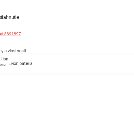
tiahnutie
od 8891897
y a vlastnosti
Li-ion batéria