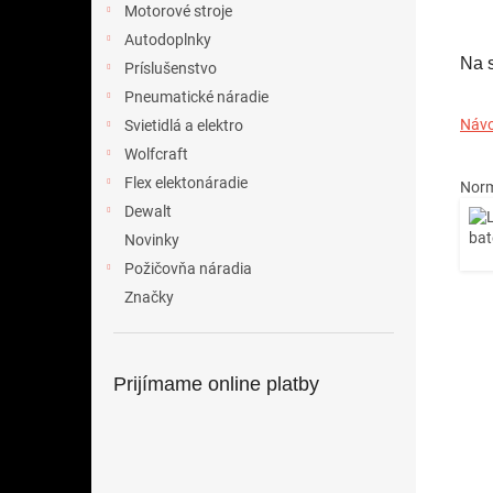
Motorové stroje
Autodoplnky
Na s
Príslušenstvo
Pneumatické náradie
Náv
Svietidlá a elektro
Wolfcraft
Flex elektonáradie
Norm
Dewalt
Novinky
Požičovňa náradia
Značky
Prijímame online platby