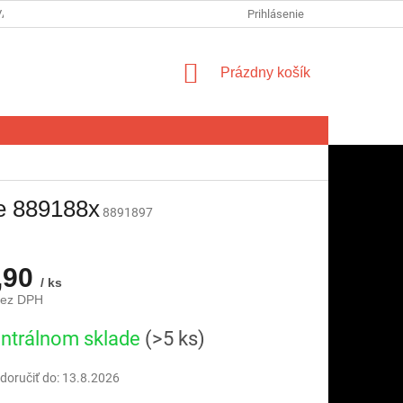
VA SPOTREBITEĽA NA ODSTÚPENIE OD ZMLUVY
Prihlásenie
FORMULÁR NA ODSTÚ
NÁKUPNÝ
Prázdny košík
KOŠÍK
e 889188x
8891897
,90
/ ks
bez DPH
ová
ntrálnom sklade
(>5 ks)
oručiť do:
13.8.2026