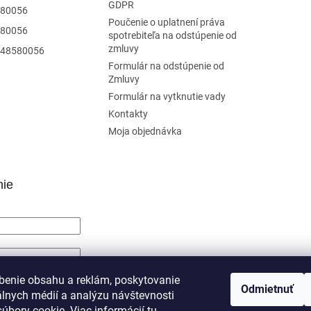
GDPR
80056
Poučenie o uplatnení práva
80056
spotrebiteľa na odstúpenie od
zmluvy
48580056
Formulár na odstúpenie od
Zmluvy
Formulár na vytknutie vady
Kontakty
Moja objednávka
nie
SIŤ SA
benie obsahu a reklám, poskytovanie
Odmietnuť
álnych médií a analýzu návštevnosti
trácia
Zabudnuté heslo
úbory cookie. Viac informácií
tu
.