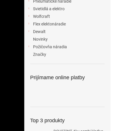
Pneumatické náradie
Svietidlá a elektro
Wolfcraft
Flex elektonáradie
Dewalt
Novinky
Požičovňa náradia
Značky
Prijímame online platby
Top 3 produkty