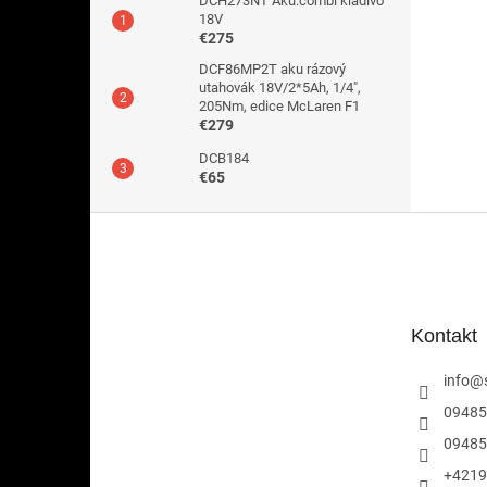
DCH273NT Aku.combi kladivo
18V
€275
DCF86MP2T aku rázový
utahovák 18V/2*5Ah, 1/4",
205Nm, edice McLaren F1
€279
DCB184
€65
Z
á
p
ä
t
Kontakt
i
e
info
@
09485
09485
+4219