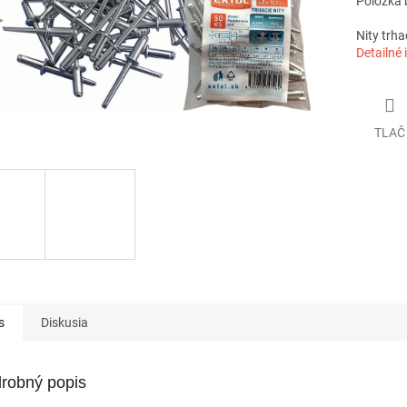
Položka 
Nity trh
Detailné 
TLAČ
s
Diskusia
robný popis