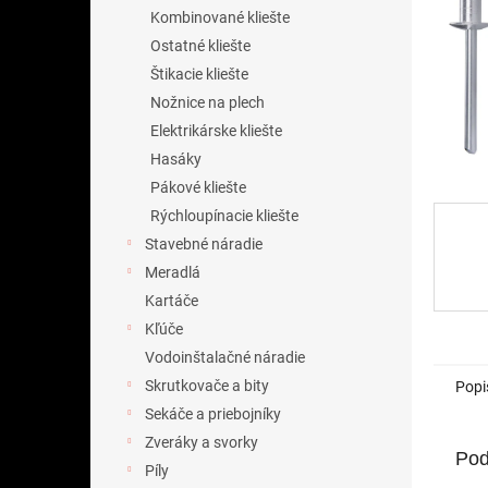
Kombinované kliešte
Ostatné kliešte
Štikacie kliešte
Nožnice na plech
Elektrikárske kliešte
Hasáky
Pákové kliešte
Rýchloupínacie kliešte
Stavebné náradie
Meradlá
Kartáče
Kľúče
Vodoinštalačné náradie
Skrutkovače a bity
Popi
Sekáče a priebojníky
Zveráky a svorky
Pod
Píly