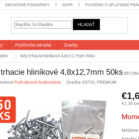
OBCHODNÉ PODMIENKY
GDPR
POUČENIE O UPLATNENÍ PRÁ
HĽADAŤ
ty
Požičovňa náradia
Značky
iešte
Nity trhacie hliníkové 4,8x12,7mm 50ks
 trhacie hliníkové 4,8x12,7mm 50ks
881386
né
notené
Podrobnosti hodnotenia
Značka:
EXTOL PREMIUM
nie
€1,
u
€1,30 b
Jednotk
Mome
cena:
iek.
Môžeme d