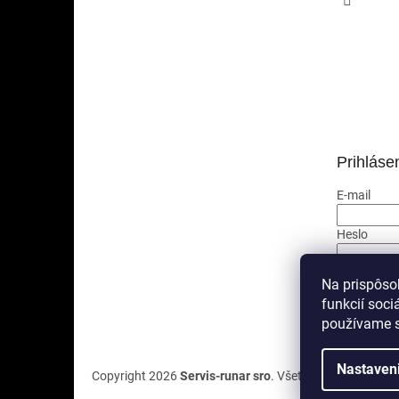
Prihláse
E-mail
Heslo
PRIHLÁ
Na prispôso
funkcií soci
Nová regis
používame s
Nastaven
Copyright 2026
Servis-runar sro
. Všetky práva vyhrade