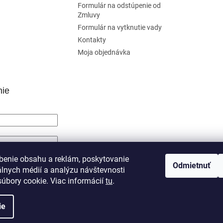
Formulár na odstúpenie od
Zmluvy
Formulár na vytknutie vady
Kontakty
Moja objednávka
nie
SIŤ SA
benie obsahu a reklám, poskytovanie
Odmietnuť
álnych médií a analýzu návštevnosti
trácia
Zabudnuté heslo
úbory cookie. Viac informácií
tu
.
ie
né.
Upraviť nastavenie cookies