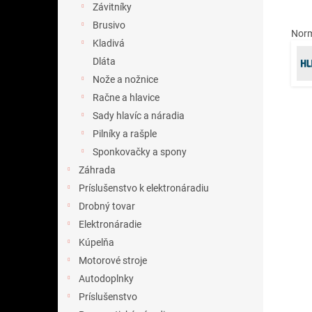
Závitníky
Brusivo
Norm
Kladivá
Dláta
Nože a nožnice
Račne a hlavice
Sady hlavíc a náradia
Pilníky a rašple
Sponkovačky a spony
Záhrada
Príslušenstvo k elektronáradiu
Drobný tovar
Elektronáradie
Kúpelňa
Motorové stroje
Autodoplnky
Príslušenstvo