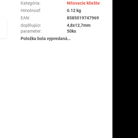
Kategória
:
Nitovacie kliešte
Hmotnosť
:
0.12 kg
EAN
:
8585019747969
doplňujúci
4,8x12,7mm
parameter
:
50ks
Položka bola vypredaná…