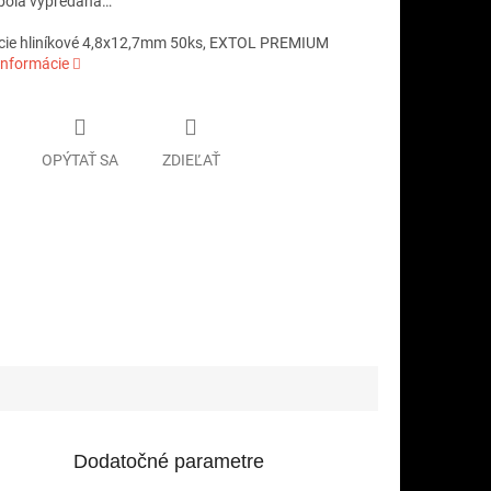
bola vypredaná…
acie hliníkové 4,8x12,7mm 50ks, EXTOL PREMIUM
informácie
OPÝTAŤ SA
ZDIEĽAŤ
Dodatočné parametre